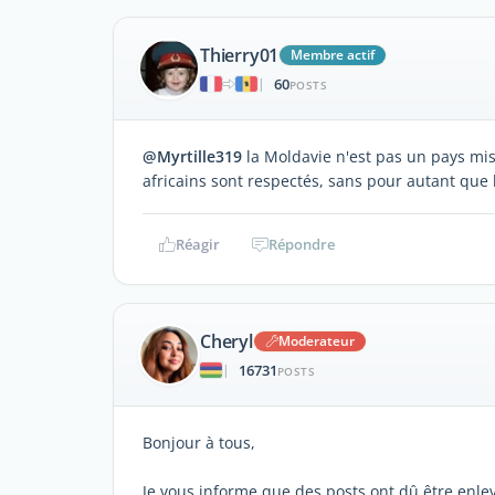
Thierry01
Membre actif
60
|
POSTS
@Myrtille319
la Moldavie n'est pas un pays misé
africains sont respectés, sans pour autant que l
Réagir
Répondre
Cheryl
Moderateur
16731
|
POSTS
Bonjour à tous,
Je vous informe que des posts ont dû être enlev