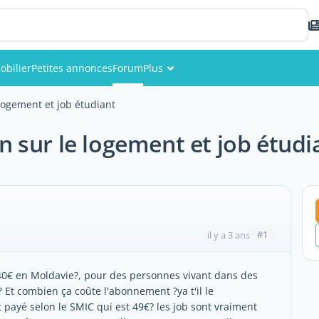
obilier
Petites annonces
Forum
Plus
Événements
logement et job étudiant
Membres
 sur le logement et job étudi
Photos
#1
il y a 3 ans
de 40€ en Moldavie?, pour des personnes vivant dans des
 Et combien ça coûte l'abonnement ?ya t'il le
st payé selon le SMIC qui est 49€? les job sont vraiment