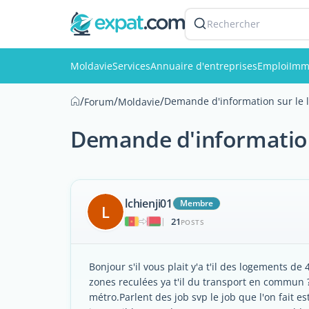
Rechercher
Moldavie
Services
Annuaire d'entreprises
Emploi
Imm
/
/
/
Demande d'information sur le 
Forum
Moldavie
Demande d'information
lchienji01
Membre
L
21
|
POSTS
Bonjour s'il vous plait y'a t'il des logements 
zones reculées ya t'il du transport en commun ?
métro.Parlent des job svp le job que l'on fait e