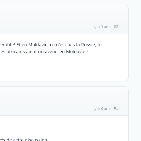
#2
il y a 3 ans
rable! Et en Moldavie, ce n'est pas la Russie, les
es africains aient un avenir en Moldavie !
#3
il y a 3 ans
és de cette discussion.