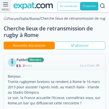
Se connecter
S'inscrire
MENU
/
/
/
/
Cherche lieux de retransmission de rugb
Forum
Italie
Rome
Cherche lieux de retransmission de
rugby à Rome
Nouvelle discussion
M'abonner
Patibil
Membre
2
il y a 13 ans
#1
|
POSTS
Bonjour,
Trente rugbymen bretons se rendent à Rome le 16 mars
2013 pour assister l'après midi, au match Italie - Irlande
au Stadio Olimpico.
Le soir, la France accueille l'Ecosse, connaîtriez-vous, sur
Rome,un bar qui diffuserait cette rencontre ?