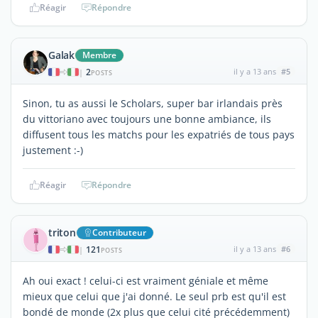
Réagir
Répondre
Galak
Membre
2
il y a 13 ans
#5
|
POSTS
Sinon, tu as aussi le Scholars, super bar irlandais près
du vittoriano avec toujours une bonne ambiance, ils
diffusent tous les matchs pour les expatriés de tous pays
justement :-)
Réagir
Répondre
triton
Contributeur
121
il y a 13 ans
#6
|
POSTS
Ah oui exact ! celui-ci est vraiment géniale et même
mieux que celui que j'ai donné. Le seul prb est qu'il est
bondé de monde (2x plus que celui cité précédemment)