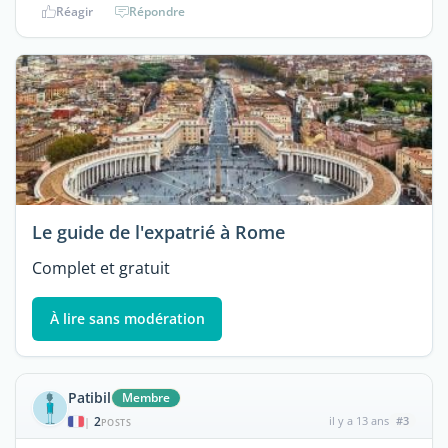
Réagir
Répondre
Le guide de l'expatrié à Rome
Complet et gratuit
À lire sans modération
Patibil
Membre
2
il y a 13 ans
#3
|
POSTS