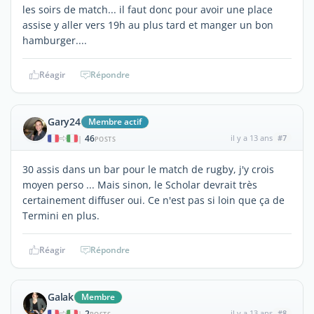
les soirs de match... il faut donc pour avoir une place
assise y aller vers 19h au plus tard et manger un bon
hamburger....
Réagir
Répondre
Gary24
Membre actif
46
il y a 13 ans
#7
|
POSTS
30 assis dans un bar pour le match de rugby, j'y crois
moyen perso ... Mais sinon, le Scholar devrait très
certainement diffuser oui. Ce n'est pas si loin que ça de
Termini en plus.
Réagir
Répondre
Galak
Membre
2
il y a 13 ans
#8
|