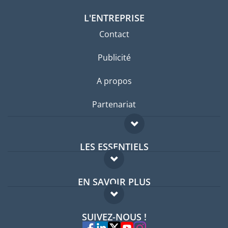
L'ENTREPRISE
Contact
Publicité
A propos
Partenariat
LES ESSENTIELS
Forum expatriés
EN SAVOIR PLUS
Guides pays
FAQ
Offres d'emploi
SUIVEZ-NOUS !
Experts