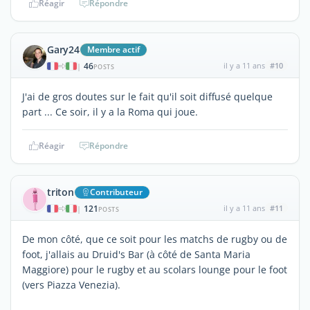
Réagir
Répondre
Gary24
Membre actif
46
il y a 11 ans
#10
|
POSTS
J'ai de gros doutes sur le fait qu'il soit diffusé quelque
part ... Ce soir, il y a la Roma qui joue.
Réagir
Répondre
triton
Contributeur
121
il y a 11 ans
#11
|
POSTS
De mon côté, que ce soit pour les matchs de rugby ou de
foot, j'allais au Druid's Bar (à côté de Santa Maria
Maggiore) pour le rugby et au scolars lounge pour le foot
(vers Piazza Venezia).