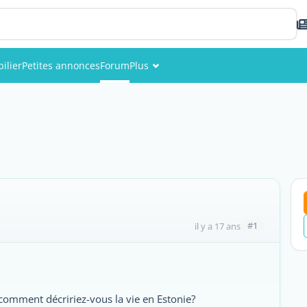
ilier
Petites annonces
Forum
Plus
Événements
Membres
Photos
#1
il y a 17 ans
 comment décririez-vous la vie en Estonie?