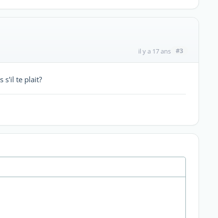
#3
il y a 17 ans
'il te plait?