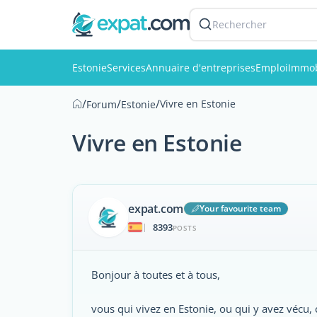
Rechercher
Estonie
Services
Annuaire d'entreprises
Emploi
Immob
/
/
/
Vivre en Estonie
Forum
Estonie
Vivre en Estonie
expat.com
Your favourite team
8393
|
POSTS
Bonjour à toutes et à tous,
vous qui vivez en Estonie, ou qui y avez vécu,