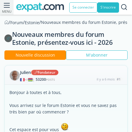
Se connecter
S'inscrire
MENU
/
/
/
Nouveaux membres du forum Estonie, présente
Forum
Estonie
Nouveaux membres du forum
Estonie, présentez-vous ici - 2026
Nouvelle discussion
M'abonner
Julien
Fondateur
53200
il y a 6 mois
#1
|
POSTS
Bonjour à toutes et à tous,
Vous arrivez sur le forum Estonie et vous ne savez pas
très bien par où commencer ?
Cet espace est pour vous