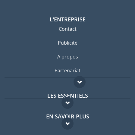
L'ENTREPRISE
Contact
Publicité
A propos
Partenariat
LES ESSENTIELS
Forum expatriés
EN SAVOIR PLUS
Guides pays
FAQ
Offres d'emploi