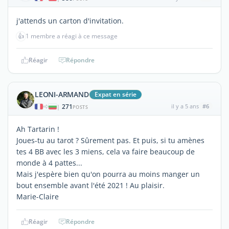
j'attends un carton d'invitation.
👍
1 membre a réagi à ce message
Réagir
Répondre
LEONI-ARMAND
Expat en série
271
il y a 5 ans
#6
|
POSTS
Ah Tartarin !
Joues-tu au tarot ? Sûrement pas. Et puis, si tu amènes
tes 4 BB avec les 3 miens, cela va faire beaucoup de
monde à 4 pattes...
Mais j'espère bien qu'on pourra au moins manger un
bout ensemble avant l'été 2021 ! Au plaisir.
Marie-Claire
Réagir
Répondre