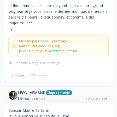
in fine, mme la suissesse de yambol je vais etre grand
seigneur et je vous laisse le dernier mot. pas de temps a
perdre d'ailleurs j'ai aquaponey. et comme je dis
toujours: ***
bye
Modéré par
Diksha
5 years ago
Raison : Pas d'insultes, svp.
Je vous invite à lire la
charte du forum
👍
1 membre a réagi à ce message
Réagir
Répondre
LEONI-ARMAND
Expat en série
271
il y a 5 ans
#19
|
POSTS
Bonsoir Maître Tartarin,
Je vous approuve sur toute la ligne.