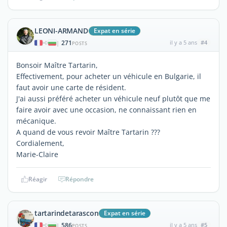
LEONI-ARMAND
Expat en série
271
il y a 5 ans
#4
|
POSTS
Bonsoir Maître Tartarin,
Effectivement, pour acheter un véhicule en Bulgarie, il
faut avoir une carte de résident.
J'ai aussi préféré acheter un véhicule neuf plutôt que me
faire avoir avec une occasion, ne connaissant rien en
mécanique.
A quand de vous revoir Maître Tartarin ???
Cordialement,
Marie-Claire
Réagir
Répondre
tartarindetarascon
Expat en série
586
il y a 5 ans
#5
|
POSTS