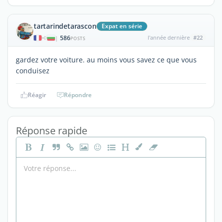
tartarindetarascon
Expat en série
586
l'année dernière
#22
|
POSTS
gardez votre voiture. au moins vous savez ce que vous
conduisez
Réagir
Répondre
Réponse rapide