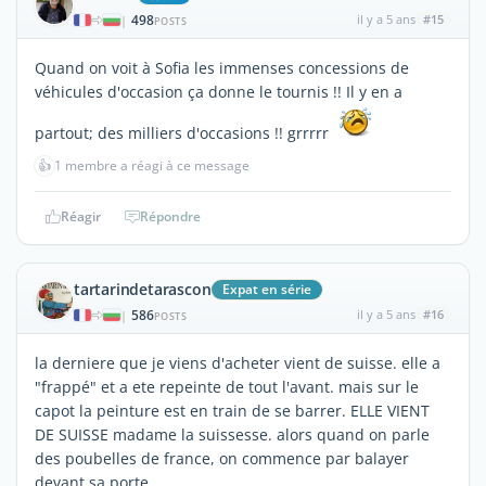
498
il y a 5 ans
#15
|
POSTS
Quand on voit à Sofia les immenses concessions de
véhicules d'occasion ça donne le tournis !! Il y en a
partout; des milliers d'occasions !! grrrrr
👍
1 membre a réagi à ce message
Réagir
Répondre
tartarindetarascon
Expat en série
586
il y a 5 ans
#16
|
POSTS
la derniere que je viens d'acheter vient de suisse. elle a
"frappé" et a ete repeinte de tout l'avant. mais sur le
capot la peinture est en train de se barrer. ELLE VIENT
DE SUISSE madame la suissesse. alors quand on parle
des poubelles de france, on commence par balayer
devant sa porte