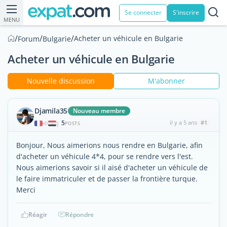
Se connecter
S'inscrire
MENU
/
/
/
Acheter un véhicule en Bulgarie
Forum
Bulgarie
Acheter un véhicule en Bulgarie
Nouvelle discussion
M'abonner
Djamila35
Nouveau membre
5
il y a 5 ans
#1
|
POSTS
Bonjour, Nous aimerions nous rendre en Bulgarie, afin
d'acheter un véhicule 4*4, pour se rendre vers l'est.
Nous aimerions savoir si il aisé d'acheter un véhicule de
le faire immatriculer et de passer la frontière turque.
Merci
Réagir
Répondre