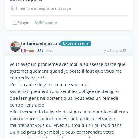
👍
1 membre a réagi à ce message
Réagir
Répondre
tartarindetarascon
Expat en série
586
il y a 5 ans
#17
|
POSTS
vous avez un probleme avec moi la suissesse parce que
systematiquement quand je poste il faut que vous me
contredisiez. ***
c'est a cause de gens comme vous qui
systematiquement vous semblez obligée de denigrer
que lesn gens ne postent plus. vous etes un remede
contre l'entraide
effectivement la bulgarie n'est pas un eldorado d'ailleurs
bon nombre d'autochnones sont partis a l'etranger.
maintenant vous qui vivez au trou du c.l du loup dans
un bled pres de yambol je peux comprendre votre