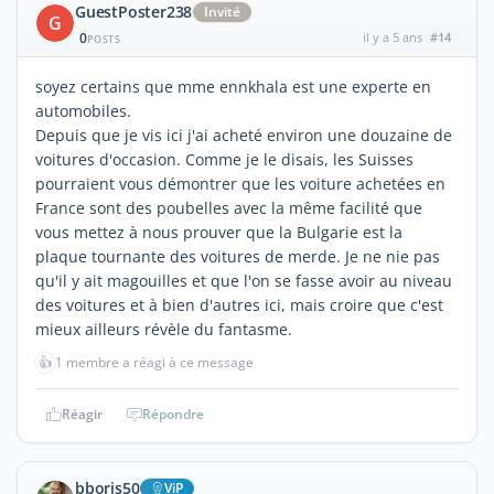
GuestPoster238
Invité
G
0
il y a 5 ans
#14
POSTS
soyez certains que mme ennkhala est une experte en
automobiles.
Depuis que je vis ici j'ai acheté environ une douzaine de
voitures d'occasion. Comme je le disais, les Suisses
pourraient vous démontrer que les voiture achetées en
France sont des poubelles avec la même facilité que
vous mettez à nous prouver que la Bulgarie est la
plaque tournante des voitures de merde. Je ne nie pas
qu'il y ait magouilles et que l'on se fasse avoir au niveau
des voitures et à bien d'autres ici, mais croire que c'est
mieux ailleurs révèle du fantasme.
👍
1 membre a réagi à ce message
Réagir
Répondre
bboris50
ViP