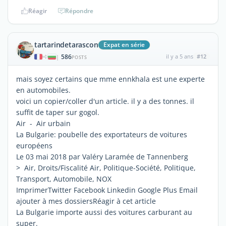
Réagir
Répondre
tartarindetarascon
Expat en série
586
il y a 5 ans
#12
|
POSTS
mais soyez certains que mme ennkhala est une experte
en automobiles.
voici un copier/coller d'un article. il y a des tonnes. il
suffit de taper sur gogol.
Air - Air urbain
La Bulgarie: poubelle des exportateurs de voitures
européens
Le 03 mai 2018 par Valéry Laramée de Tannenberg
> Air, Droits/Fiscalité Air, Politique-Société, Politique,
Transport, Automobile, NOX
ImprimerTwitter Facebook Linkedin Google Plus Email
ajouter à mes dossiersRéagir à cet article
La Bulgarie importe aussi des voitures carburant au
super.