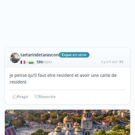
tartarindetarascon
Expat en série
586
il y a 5 ans
#2
|
POSTS
je pense qu'il faut etre resident et avoir une carte de
resident
Réagir
Répondre