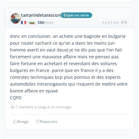
tartarindetarascon
Expat en série
586
il y a 5 ans
#13
|
POSTS
donc en conclusion, on achete une bagnole en bulgarie
pour rouler sachant ce qu'on a dans les mains (un
homme averti en vaut deux) je ne dis pas que l'on fait
forcement une mauvaise affaire mais ne pensez pas
faire fortune en achetant et revendant des voitures
bulgares en france. parce que en france il y a des
controles techniques bcp plus pointus et des experts
automobiles intransigeants qui risquent de mettre votre
bonne affaire en epave
CQFD
👍
1 membre a réagi à ce message
Réagir
Répondre