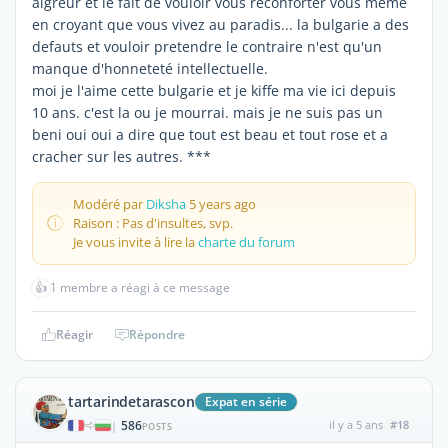
aigreur et le fait de vouloir vous reconforter vous meme
en croyant que vous vivez au paradis... la bulgarie a des
defauts et vouloir pretendre le contraire n'est qu'un
manque d'honneteté intellectuelle.
moi je l'aime cette bulgarie et je kiffe ma vie ici depuis
10 ans. c'est la ou je mourrai. mais je ne suis pas un
beni oui oui a dire que tout est beau et tout rose et a
cracher sur les autres. ***
Modéré par
Diksha
5 years ago
Raison : Pas d'insultes, svp.
Je vous invite à lire la
charte du forum
👍
1 membre a réagi à ce message
Réagir
Répondre
tartarindetarascon
Expat en série
586
il y a 5 ans
#18
|
POSTS