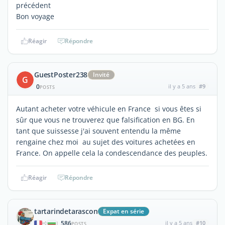
précédent
Bon voyage
Réagir
Répondre
GuestPoster238
Invité
G
0
il y a 5 ans
#9
POSTS
Autant acheter votre véhicule en France si vous êtes si
sûr que vous ne trouverez que falsification en BG. En
tant que suissesse j'ai souvent entendu la même
rengaine chez moi au sujet des voitures achetées en
France. On appelle cela la condescendance des peuples.
Réagir
Répondre
tartarindetarascon
Expat en série
586
il y a 5 ans
#10
|
POSTS