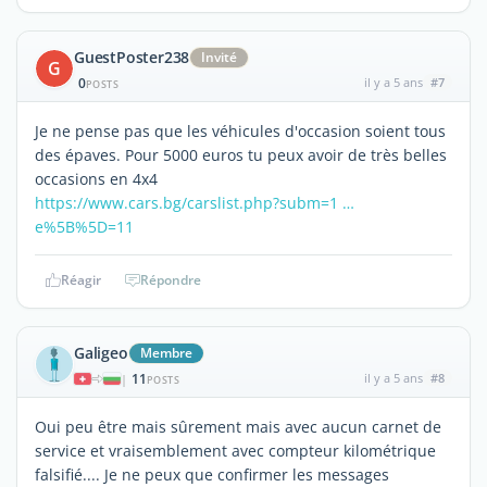
GuestPoster238
Invité
G
0
il y a 5 ans
#7
POSTS
Je ne pense pas que les véhicules d'occasion soient tous
des épaves. Pour 5000 euros tu peux avoir de très belles
occasions en 4x4
https://www.cars.bg/carslist.php?subm=1 …
e%5B%5D=11
Réagir
Répondre
Galigeo
Membre
11
il y a 5 ans
#8
|
POSTS
Oui peu être mais sûrement mais avec aucun carnet de
service et vraisemblement avec compteur kilométrique
falsifié.... Je ne peux que confirmer les messages