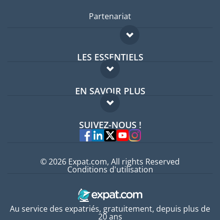
Partenariat
LES ESSENTIELS
Forum expatriés
EN SAVOIR PLUS
Guides pays
FAQ
Offres d'emploi
SUIVEZ-NOUS !
Experts
© 2026 Expat.com, All rights Reserved
Conditions d'utilisation
Au service des expatriés, gratuitement, depuis plus de
20 ans