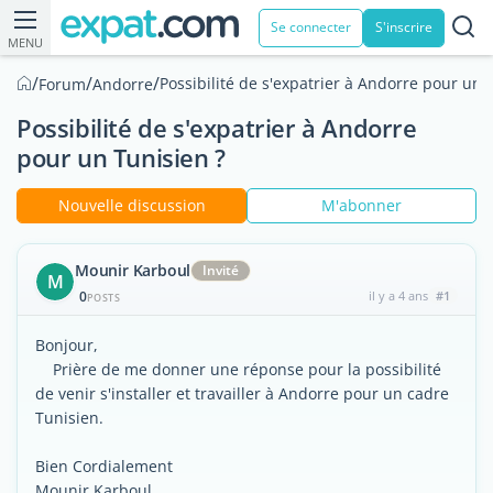
Se connecter
S'inscrire
MENU
/
/
/
Possibilité de s'expatrier à Andorre pour un 
Forum
Andorre
Possibilité de s'expatrier à Andorre
pour un Tunisien ?
Nouvelle discussion
M'abonner
Mounir Karboul
Invité
M
0
il y a 4 ans
#1
POSTS
Bonjour,
Prière de me donner une réponse pour la possibilité
de venir s'installer et travailler à Andorre pour un cadre
Tunisien.
Bien Cordialement
Mounir Karboul