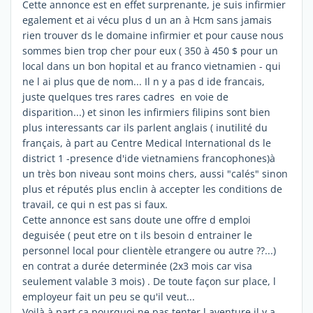
Cette annonce est en effet surprenante, je suis infirmier
egalement et ai vécu plus d un an à Hcm sans jamais
rien trouver ds le domaine infirmier et pour cause nous
sommes bien trop cher pour eux ( 350 à 450 $ pour un
local dans un bon hopital et au franco vietnamien - qui
ne l ai plus que de nom... Il n y a pas d ide francais,
juste quelques tres rares cadres en voie de
disparition...) et sinon les infirmiers filipins sont bien
plus interessants car ils parlent anglais ( inutilité du
français, à part au Centre Medical International ds le
district 1 -presence d'ide vietnamiens francophones)à
un très bon niveau sont moins chers, aussi "calés" sinon
plus et réputés plus enclin à accepter les conditions de
travail, ce qui n est pas si faux.
Cette annonce est sans doute une offre d emploi
deguisée ( peut etre on t ils besoin d entrainer le
personnel local pour clientèle etrangere ou autre ??...)
en contrat a durée determinée (2x3 mois car visa
seulement valable 3 mois) . De toute façon sur place, l
employeur fait un peu se qu'il veut...
Voilà à part ça pourquoi ne pas tenter l aventure il y a