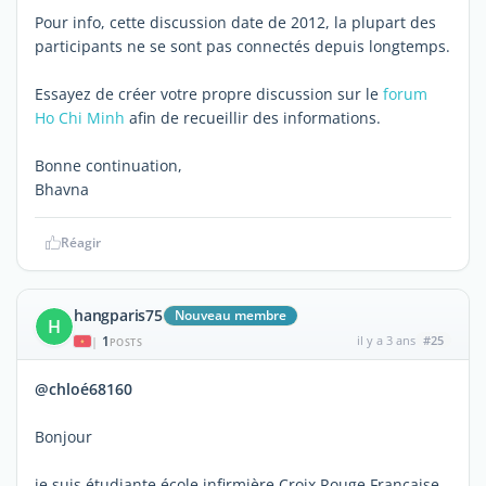
Pour info, cette discussion date de 2012, la plupart des
participants ne se sont pas connectés depuis longtemps.
Essayez de créer votre propre discussion sur le
forum
Ho Chi Minh
afin de recueillir des informations.
Bonne continuation,
Bhavna
Réagir
hangparis75
Nouveau membre
H
1
il y a 3 ans
#25
|
POSTS
@chloé68160
Bonjour
je suis étudiante école infirmière Croix Rouge Française