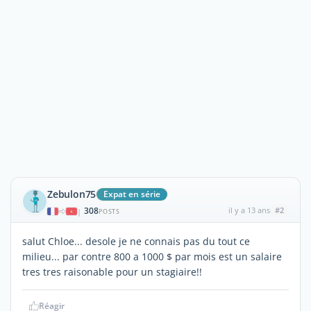
Zebulon75
Expat en série
308
il y a 13 ans
#2
|
POSTS
salut Chloe... desole je ne connais pas du tout ce
milieu... par contre 800 a 1000 $ par mois est un salaire
tres tres raisonable pour un stagiaire!!
Réagir