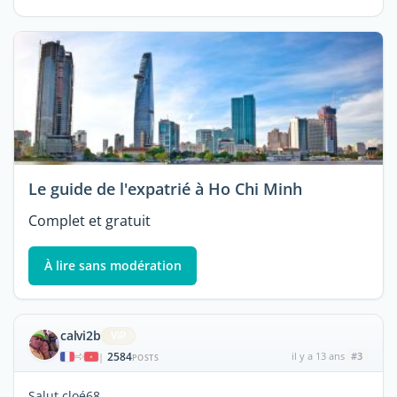
Le guide de l'expatrié à Ho Chi Minh
Complet et gratuit
À lire sans modération
calvi2b
ViP
2584
il y a 13 ans
#3
|
POSTS
Salut cloé68