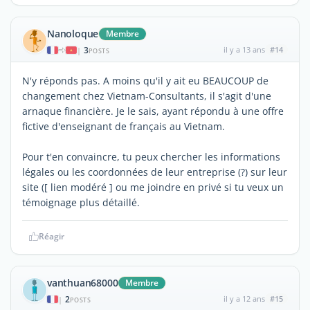
Nanoloque
Membre
3
il y a 13 ans
#14
|
POSTS
N'y réponds pas. A moins qu'il y ait eu BEAUCOUP de
changement chez Vietnam-Consultants, il s'agit d'une
arnaque financière. Je le sais, ayant répondu à une offre
fictive d'enseignant de français au Vietnam.
Pour t'en convaincre, tu peux chercher les informations
légales ou les coordonnées de leur entreprise (?) sur leur
site ([ lien modéré ] ou me joindre en privé si tu veux un
témoignage plus détaillé.
Réagir
vanthuan68000
Membre
2
il y a 12 ans
#15
|
POSTS