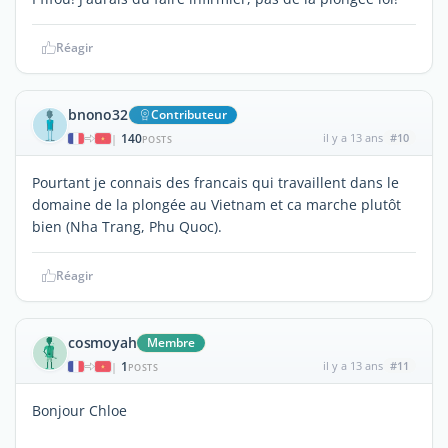
Réagir
bnono32
Contributeur
140
il y a 13 ans
#10
|
POSTS
Pourtant je connais des francais qui travaillent dans le
domaine de la plongée au Vietnam et ca marche plutôt
bien (Nha Trang, Phu Quoc).
Réagir
cosmoyah
Membre
1
il y a 13 ans
#11
|
POSTS
Bonjour Chloe