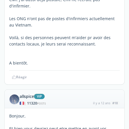
d'infirmier.
Les ONG n'ont pas de postes d'infirmiers actuellement
au Vietnam.
Voilà, si des personnes peuvent m'aider pr avoir des
contacts locaux, je leurs serai reconnaissant.
A bientôt.
Réagir
allspice
ViP
11320
il y a 12 ans
#18
|
POSTS
Bonjour,
Et bien vous devriez peut etre mettre en avant vos