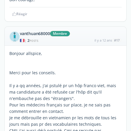
Réagir
vanthuan68000
Membre
2
il y a 12 ans
#17
|
POSTS
Bonjour allspice,
Merci pour les conseils.
Il y a qq années, j'ai pstulé pr un hôp franco viet, mais
ma candidature a été refusée car l'hôp dit qu'il
n'embauche pas des "étrangers".
Pour les médecins français sur place, je ne sais pas
comment entrer en contact.
Je me débrouille en vietnamien pr les mots de tous les
jours mais pas pr des vocabulaires techniques.
CMI: j'ai aussi déjà postulé, Cmi ne recrute pas