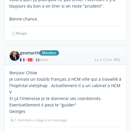
toujours du bon à en tirer si on reste "prudent".
Bonne chance.
Réagir
geomarth
Membre
22
il y a 13 ans
#12
|
POSTS
Bonjour Chloe
je connais un toubib français à HCM ville qui a travaillé à
l'hophital viet/phap . Actuellement il a un cabinet à HCM
V
SI çà t'interesse je te donnerai ses coordonnés.
Eventuellement il peut te "guider"
Georges
👍
1 membre a réagi à ce message