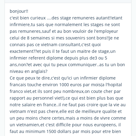
bonjour!!
c'est bien curieux ....des stage remuneres autant!!etant
infirmiere,tu sais que normalement les stages ne sont
pas remuneres,sauf et au bon vouloir de l'employeur
celui de 8 semaines si mes souvenirs sont bons!!Je ne
connais pas ce vietnam consultant,c'est quoi
exactement??et puis il te faut un maitre de stage,un
infirmier referent diplome depuis plus de3 ou 5
ans,non?et avec qui tu peux communiquer..as tu un bon
niveau en anglais?
Ce que peux te dire,c'est qu'ici un infirmier diplome
francais touche environ 1000 euros par mois(a l'hopital
franco viet,et ils sont peu nombreux,on coute cher par
rapport au personnel viet!),ce qui est bien plus bas que
notre salaire en france..il ne faut pas croire que la vie au
vietnam n'est pas chere,elle est de meilleure qualite et
un peu moins chere certes,mais a moins de vivre comme
un vietnamien,et c'est difficile pour nous europeens, il
faut au minimum 1500 dollars par mois pour etre bien