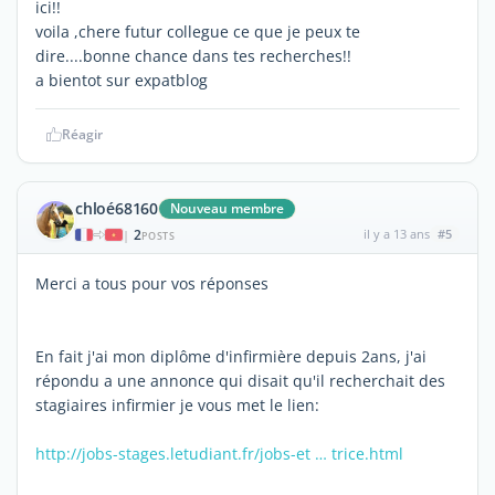
ici!!
voila ,chere futur collegue ce que je peux te
dire....bonne chance dans tes recherches!!
a bientot sur expatblog
Réagir
chloé68160
Nouveau membre
2
il y a 13 ans
#5
|
POSTS
Merci a tous pour vos réponses
En fait j'ai mon diplôme d'infirmière depuis 2ans, j'ai
répondu a une annonce qui disait qu'il recherchait des
stagiaires infirmier je vous met le lien:
http://jobs-stages.letudiant.fr/jobs-et … trice.html