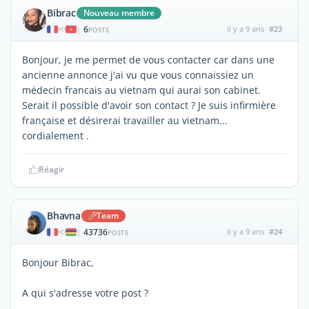
Bibrac
Nouveau membre
6
il y a 9 ans
#23
|
POSTS
Bonjour, je me permet de vous contacter car dans une
ancienne annonce j'ai vu que vous connaissiez un
médecin francais au vietnam qui aurai son cabinet.
Serait il possible d'avoir son contact ? Je suis infirmière
française et désirerai travailler au vietnam...
cordialement .
Réagir
Bhavna
Team
43736
il y a 9 ans
#24
|
POSTS
Bonjour Bibrac,
A qui s'adresse votre post ?