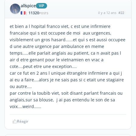
allspice
ViP
11320
il y a 12 ans
#22
|
POSTS
et bien a l hopital franco viet, c est une infirmiere
francaise qui s est occupee de moi aux urgences,
visiblement un gros hasard......et qui s est aussi occupee
d une autre urgence par ambulance en meme
temps.....elle parlait anglais au patient, ca n avait pas l
air d etre genant pour le vietnamien en vrac a
cote....peut etre une exception....
car ce fut en 2 ans l unique étrangère infirmiere a qui j
ai eu a faire....alors je ne sais pas si c etait une stagiaire
ou autre....
par contre la toubib viet, soit disant parlant francais ou
anglais,sur sa blouse, j ai pas entendu le son de sa
voix....weird......
Réagir