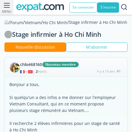
Se connecter
S'inscrire
MENU
/
/
/
/
Stage infirmier à Ho Chi Minh
Forum
Vietnam
Ho Chi Minh
Stage infirmier à Ho Chi Minh
Nouvelle discussion
M'abonner
chloé68160
Nouveau membre
2
il y a 13 ans
#1
|
POSTS
Bonjour a tous,
Si quelqu'un a des infos a me donner sur l'employeur
Vietnam Consultant, qui en ce moment propose
plusieurs stage rémunéré au Vietnam....
Il recherche 2 élèves infirmières pour un stage de santé
à Ho Chi Minh