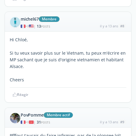
michel67
Membre
13
il y a 13 ans
#8
|
POSTS
Hi Chloé,
Si tu veux savoir plus sur le Vietnam, tu peux m'écrire en
MP sachant que je suis d'origine vietnamien et habitant
Alsace.
Cheers
Réagir
PovPomme
Membre actif
31
il y a 13 ans
#9
|
POSTS
Pfffou! J'aurais du faire infirmier, pas de la plongee lol!