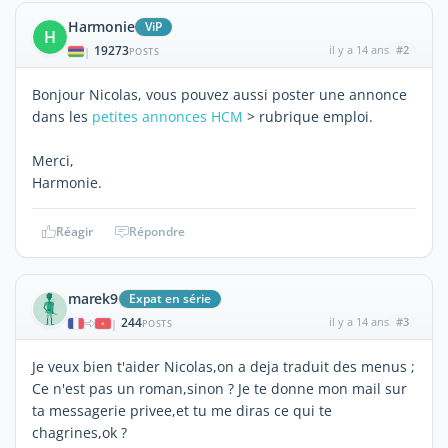
Harmonie
ViP
H
19273
il y a 14 ans
#2
|
POSTS
Bonjour Nicolas, vous pouvez aussi poster une annonce
dans les
petites annonces HCM
> rubrique emploi.
Merci,
Harmonie.
Réagir
Répondre
marek9
Expat en série
244
il y a 14 ans
#3
|
POSTS
Je veux bien t'aider Nicolas,on a deja traduit des menus ;
Ce n'est pas un roman,sinon ? Je te donne mon mail sur
ta messagerie privee,et tu me diras ce qui te
chagrines,ok ?