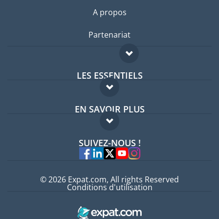
A propos
Partenariat
LES ESSENTIELS
Forum expatriés
EN SAVOIR PLUS
Guides pays
FAQ
Offres d'emploi
SUIVEZ-NOUS !
Experts
© 2026 Expat.com, All rights Reserved
Conditions d'utilisation