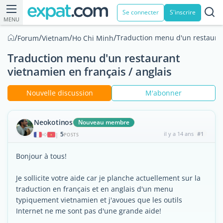
Se connecter
S'inscrire
MENU
/
/
/
/
Traduction menu d'un restauran
Forum
Vietnam
Ho Chi Minh
Traduction menu d'un restaurant
vietnamien en français / anglais
Nouvelle discussion
M'abonner
Neokotinos
Nouveau membre
5
il y a 14 ans
#1
|
POSTS
Bonjour à tous!
Je sollicite votre aide car je planche actuellement sur la
traduction en français et en anglais d'un menu
typiquement vietnamien et j'avoues que les outils
Internet ne me sont pas d'une grande aide!