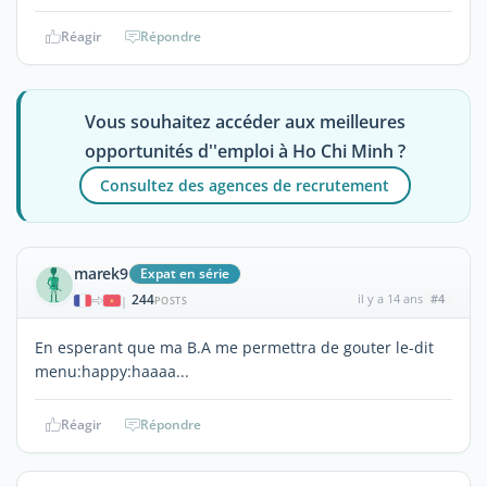
Réagir
Répondre
Vous souhaitez accéder aux meilleures
opportunités d''emploi à Ho Chi Minh ?
Consultez des agences de recrutement
marek9
Expat en série
244
il y a 14 ans
#4
|
POSTS
En esperant que ma B.A me permettra de gouter le-dit
menu:happy:haaaa...
Réagir
Répondre