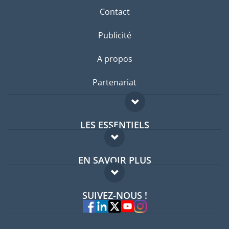
Contact
Publicité
A propos
Partenariat
LES ESSENTIELS
Forum expatriés
EN SAVOIR PLUS
Guides pays
FAQ
Offres d'emploi
SUIVEZ-NOUS !
Experts