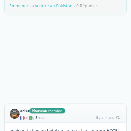
Emmener sa voiture au Pakistan
- 0 Réponse
azha
Nouveau membre
5
il y a 14 ans
#2
|
POSTS
bonjour ,je tien un hotel en au pakistan a mirpur HOTEL