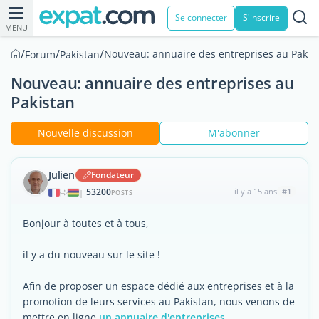
Se connecter
S'inscrire
MENU
/
/
/
Nouveau: annuaire des entreprises au Pakis
Forum
Pakistan
Nouveau: annuaire des entreprises au
Pakistan
Nouvelle discussion
M'abonner
Julien
Fondateur
53200
il y a 15 ans
#1
|
POSTS
Bonjour à toutes et à tous,
il y a du nouveau sur le site !
Afin de proposer un espace dédié aux entreprises et à la
promotion de leurs services au Pakistan, nous venons de
mettre en ligne
un annuaire d'entreprises
.