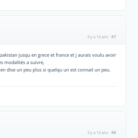
#7
il y a 13 ans
akistan jusqu en grece et france et j aurais voulu avoir
s modalités a suivre,
 en dise un peu plus si quelqu un est connait un peu.
#8
il y a 13 ans