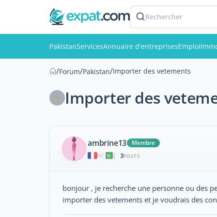
Rechercher
Pakistan
Services
Annuaire d'entreprises
Emploi
Immo
/
/
/
Importer des vetements
Forum
Pakistan
Importer des vetem
ambrine13
Membre
3
|
POSTS
bonjour , je recherche une personne ou des pe
importer des vetements et je voudrais des con