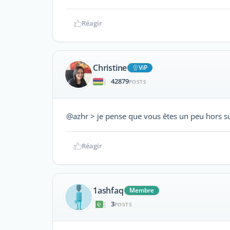
Réagir
Christine
ViP
42879
|
POSTS
@azhr > je pense que vous êtes un peu hors su
Réagir
1ashfaq
Membre
3
|
POSTS