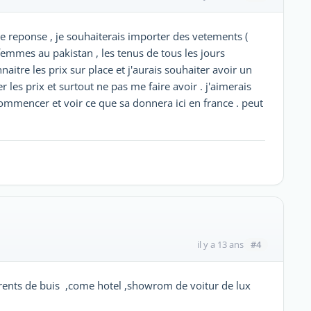
e reponse , je souhaiterais importer des vetements (
 femmes au pakistan , les tenus de tous les jours
aitre les prix sur place et j'aurais souhaiter avoir un
 les prix et surtout ne pas me faire avoir . j'aimerais
mmencer et voir ce que sa donnera ici en france . peut
#4
il y a 13 ans
difrents de buis ,come hotel ,showrom de voitur de lux