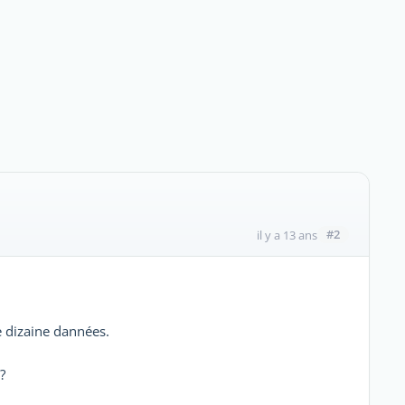
#2
il y a 13 ans
e dizaine dannées.
?