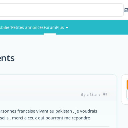
bilier
Petites annonces
Forum
Plus
Événements
Membres
ents
Photos
#1
il y a 13 ans
rsonnes francaise vivant au pakistan , je voudrais
seils . merci a ceux qui pourront me repondre