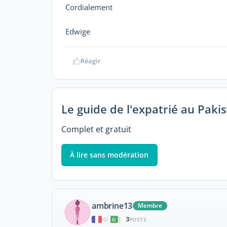
Cordialement
Edwige
Réagir
Le guide de l'expatrié au Paki
Complet et gratuit
À lire sans modération
ambrine13
Membre
3
|
POSTS