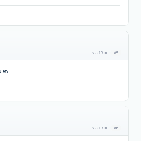
#5
il y a 13 ans
jet?
#6
il y a 13 ans