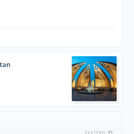
stan
#3
il y a 13 ans