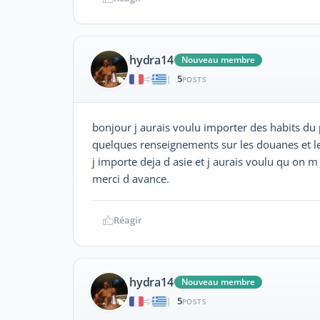
hydra14
Nouveau membre
5
|
POSTS
bonjour j aurais voulu importer des habits du p
quelques renseignements sur les douanes et le
j importe deja d asie et j aurais voulu qu on m
merci d avance.
Réagir
hydra14
Nouveau membre
5
|
POSTS