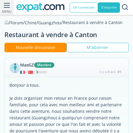
Se connecter
S'inscrire
MENU
/
/
/
/
Restaurant à vendre à Canton
Forum
Chine
Guangzhou
Restaurant à vendre à Canton
Nouvelle discussion
M'abonner
MaxGZ
Membre
3
il y a 8 ans
#1
|
POSTS
Bonjour à tous,
Je dois organiser mon retour en France pour raison
familiale, pour cela avec mon meilleur ami et partenaire
dans cette aventure, nous souhaitons vendre notre
restaurant (Guangzhou) à quelqu'un comprenant notre
amour et passion pour ce que l'on fait et avec la volonté
de poursuivre l'aventure que nous avons débutée il y a