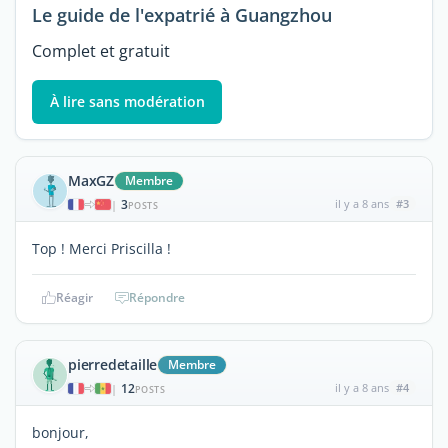
Le guide de l'expatrié à Guangzhou
Complet et gratuit
À lire sans modération
MaxGZ
Membre
3
il y a 8 ans
#3
|
POSTS
Top ! Merci Priscilla !
Réagir
Répondre
pierredetaille
Membre
12
il y a 8 ans
#4
|
POSTS
bonjour,