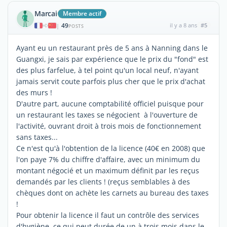
Marcai
Membre actif
49
il y a 8 ans
#5
|
POSTS
Ayant eu un restaurant près de 5 ans à Nanning dans le
Guangxi, je sais par expérience que le prix du "fond" est
des plus farfelue, à tel point qu'un local neuf, n'ayant
jamais servit coute parfois plus cher que le prix d'achat
des murs !
D'autre part, aucune comptabilité officiel puisque pour
un restaurant les taxes se négocient à l'ouverture de
l'activité, ouvrant droit à trois mois de fonctionnement
sans taxes...
Ce n'est qu'à l'obtention de la licence (40€ en 2008) que
l'on paye 7% du chiffre d'affaire, avec un minimum du
montant négocié et un maximum définit par les reçus
demandés par les clients ! (reçus semblables à des
chèques dont on achète les carnets au bureau des taxes
!
Pour obtenir la licence il faut un contrôle des services
d'hygiène, ce qui peut durée de un à trois mois dans le