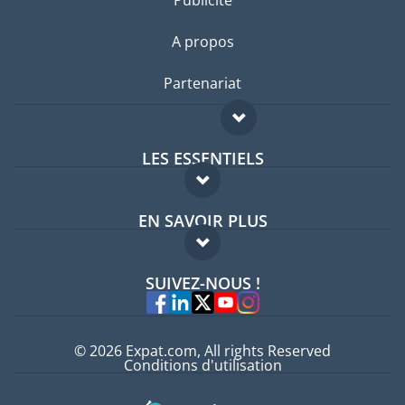
A propos
Partenariat
LES ESSENTIELS
Forum expatriés
EN SAVOIR PLUS
Guides pays
FAQ
Offres d'emploi
SUIVEZ-NOUS !
Experts
© 2026 Expat.com, All rights Reserved
Conditions d'utilisation