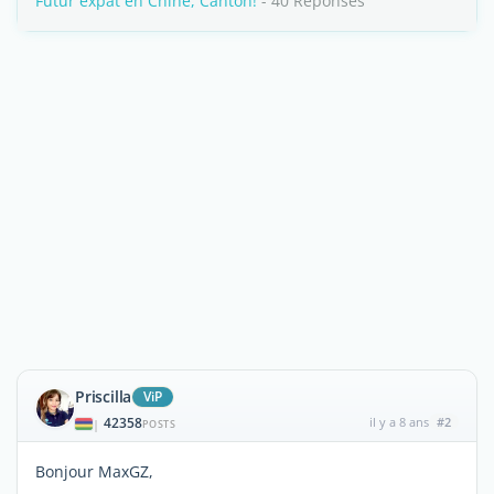
Futur expat en Chine, Canton!
- 40 Réponses
Priscilla
ViP
42358
il y a 8 ans
#2
|
POSTS
Bonjour MaxGZ,