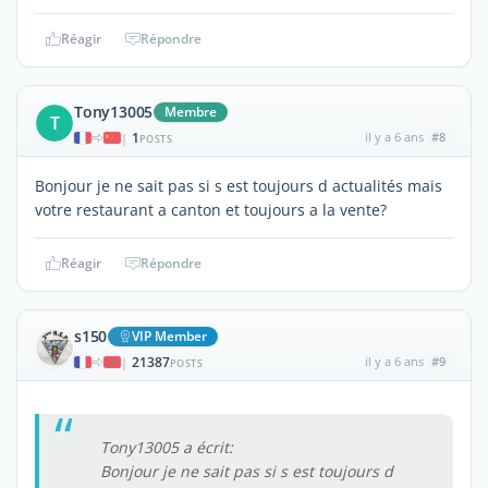
Réagir
Répondre
Tony13005
Membre
T
1
il y a 6 ans
#8
|
POSTS
Bonjour je ne sait pas si s est toujours d actualités mais
votre restaurant a canton et toujours a la vente?
Réagir
Répondre
s150
VIP Member
21387
il y a 6 ans
#9
|
POSTS
Tony13005 a écrit:
Bonjour je ne sait pas si s est toujours d