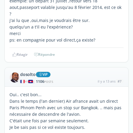
exemple: un départ 31 juillet ,retour vers 18
aout,passeport valable jusqu'au 8 février 2014, est ce ok
?
j'ai lu que ,oui,mais je voudrais être sur.
quelqu'un a t'il eu l'expérience?
merci
ps: en compagnie pour vol direct,ça existe?
Réagir
Répondre
dosolto
ViP
1106
il y a 13 ans
#7
|
POSTS
Oui.. c'est bon...
Dans le temps (l'an dernier) Air afrance avait un direct
Paris Phnom Penh avec un stop sur Bangkok. .. mais pas
nécessaire de descendre de l'avion.
C'était une fois par semaine seulement.
Je be sais pas si ce vol existe toujours.