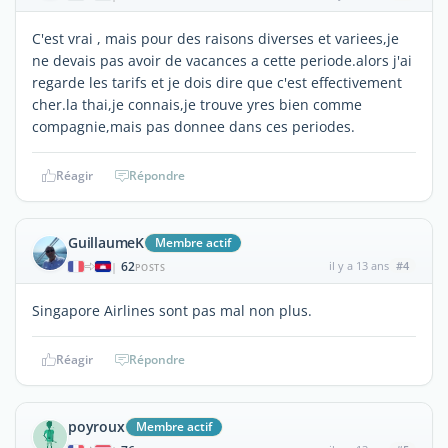
C'est vrai , mais pour des raisons diverses et variees,je
ne devais pas avoir de vacances a cette periode.alors j'ai
regarde les tarifs et je dois dire que c'est effectivement
cher.la thai,je connais,je trouve yres bien comme
compagnie,mais pas donnee dans ces periodes.
Réagir
Répondre
GuillaumeK
Membre actif
62
il y a 13 ans
#4
|
POSTS
Singapore Airlines sont pas mal non plus.
Réagir
Répondre
poyroux
Membre actif