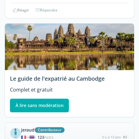
Réagir
Répondre
Le guide de l'expatrié au Cambodge
Complet et gratuit
À lire sans modération
jeraud
Contributeur
123
il y a 13 ans
#3
|
POSTS