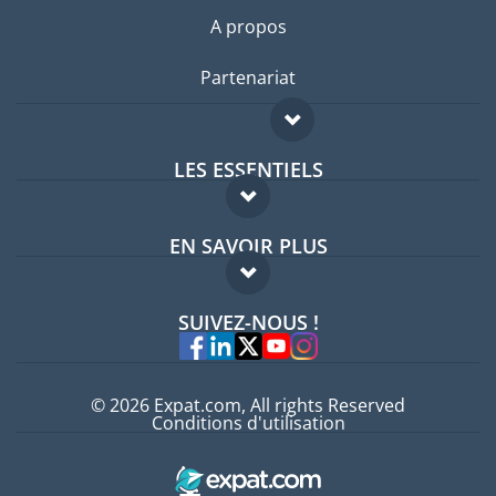
A propos
Partenariat
LES ESSENTIELS
Forum expatriés
EN SAVOIR PLUS
Guides pays
FAQ
Offres d'emploi
SUIVEZ-NOUS !
Experts
© 2026 Expat.com, All rights Reserved
Conditions d'utilisation