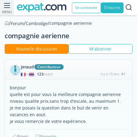
Se connecter
S'inscrire
MENU
/
/
/
compagnie aerienne
Forum
Cambodge
compagnie aerienne
Nouvelle discussion
M'abonner
jeraud
Contributeur
123
il y a 13 ans
#1
|
POSTS
bonjour
quelle est pour vous la meilleure compagnie aerienne
niveau qualite prix.sans trop d'escale, au maximum 1.
je me posais la question dans le but de venir en
vacances en aout.
je vous remercie de votre expérience.
Réagir
Répondre