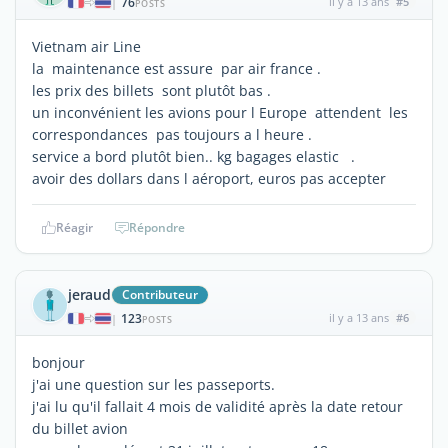
76
il y a 13 ans
#5
|
POSTS
Vietnam air Line
la maintenance est assure par air france .
les prix des billets sont plutôt bas .
un inconvénient les avions pour l Europe attendent les
correspondances pas toujours a l heure .
service a bord plutôt bien.. kg bagages elastic .
avoir des dollars dans l aéroport, euros pas accepter
Réagir
Répondre
jeraud
Contributeur
123
il y a 13 ans
#6
|
POSTS
bonjour
j'ai une question sur les passeports.
j'ai lu qu'il fallait 4 mois de validité après la date retour
du billet avion