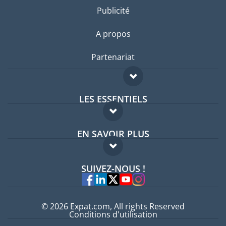
Publicité
A propos
Partenariat
LES ESSENTIELS
Forum expatriés
EN SAVOIR PLUS
Guides pays
FAQ
Offres d'emploi
SUIVEZ-NOUS !
Experts
© 2026 Expat.com, All rights Reserved
Conditions d'utilisation