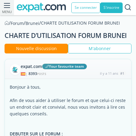
Se connecter
S'inscrire
MENU
/
/
/
CHARTE DUTILISATION FORUM BRUNEI
Forum
Brunei
CHARTE D’UTILISATION FORUM BRUNEI
Nouvelle discussion
M'abonner
expat.com
Your favourite team
8393
il y a 11 ans
#1
|
POSTS
Bonjour à tous,
Afin de vous aider à utiliser le forum et que celui-ci reste
un endroit clair et convivial, nous vous invitons à lire ces
quelques conseils.
DEBUTER SUR LE FORUM :