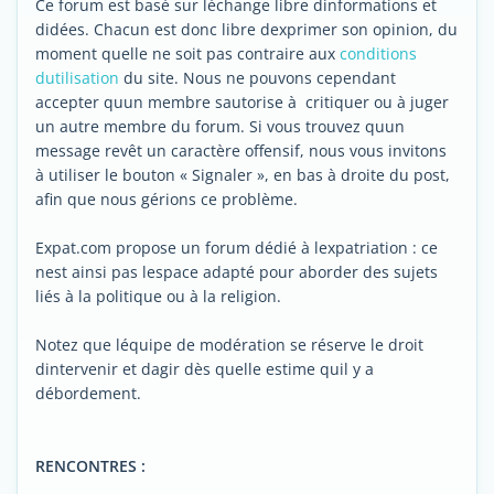
Ce forum est basé sur léchange libre dinformations et
didées. Chacun est donc libre dexprimer son opinion, du
moment quelle ne soit pas contraire aux
conditions
dutilisation
du site. Nous ne pouvons cependant
accepter quun membre sautorise à critiquer ou à juger
un autre membre du forum. Si vous trouvez quun
message revêt un caractère offensif, nous vous invitons
à utiliser le bouton « Signaler », en bas à droite du post,
afin que nous gérions ce problème.
Expat.com propose un forum dédié à lexpatriation : ce
nest ainsi pas lespace adapté pour aborder des sujets
liés à la politique ou à la religion.
Notez que léquipe de modération se réserve le droit
dintervenir et dagir dès quelle estime quil y a
débordement.
RENCONTRES :