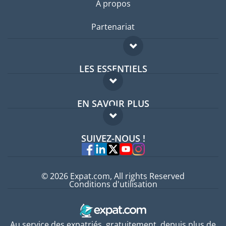
A propos
Partenariat
LES ESSENTIELS
Forum expatriés
EN SAVOIR PLUS
Guides pays
FAQ
Offres d'emploi
SUIVEZ-NOUS !
Experts
© 2026 Expat.com, All rights Reserved
Conditions d'utilisation
Au service des expatriés, gratuitement, depuis plus de