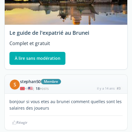
Le guide de l'expatrié au Brunei
Complet et gratuit
À lire sans modération
stephan50
Membre
S
18
il y a 14 ans
#3
|
POSTS
bonjour si vous etes au brunei comment quelles sont les
salaires des joueurs
Réagir