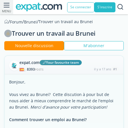
Se connecter
S'inscrire
MENU
/
/
/
Trouver un travail au Brunei
Forum
Brunei
Trouver un travail au Brunei
Nouvelle discussion
M'abonner
expat.com
Your favourite team
8393
il y a 17 ans
#1
|
POSTS
Bonjour,
Vous vivez au Brunei? Cette discution à pour but de
nous aider à mieux comprendre le marché de l'emploi
au Brunei.
Merci d'avance pour votre participation!
Comment trouver un emploi au Brunei?