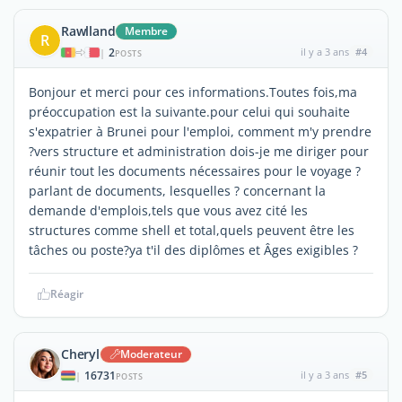
Rawlland
Membre
R
2
il y a 3 ans
#4
|
POSTS
Bonjour et merci pour ces informations.Toutes fois,ma
préoccupation est la suivante.pour celui qui souhaite
s'expatrier à Brunei pour l'emploi, comment m'y prendre
?vers structure et administration dois-je me diriger pour
réunir tout les documents nécessaires pour le voyage ?
parlant de documents, lesquelles ? concernant la
demande d'emplois,tels que vous avez cité les
structures comme shell et total,quels peuvent être les
tâches ou poste?ya t'il des diplômes et Âges exigibles ?
Réagir
Cheryl
Moderateur
16731
il y a 3 ans
#5
|
POSTS