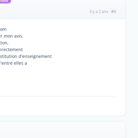
anada
#3
il y a 2 ans
com
r mon avis.
tion,
directement
Institution d'enseignement
entre elles a