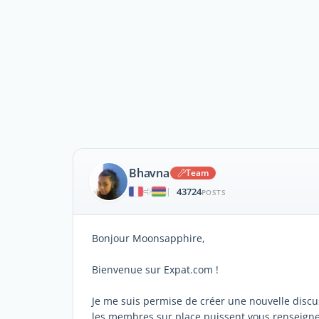
Bhavna
Team
43724
|
POSTS
Bonjour Moonsapphire,
Bienvenue sur Expat.com !
Je me suis permise de créer une nouvelle discu
les membres sur place puissent vous renseigne