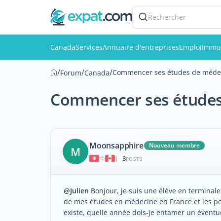
Rechercher
Canada
Services
Annuaire d'entreprises
Emploi
Immob
/
/
/
Commencer ses études de médec
Forum
Canada
Commencer ses études 
Moonsapphire
Nouveau membre
M
3
|
POSTS
@Julien
Bonjour, je suis une élève en terminal
de mes études en médecine en France et les pou
existe, quelle année dois-je entamer un éventue