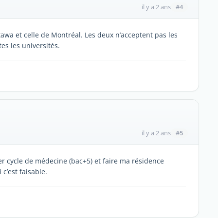
#4
il y a 2 ans
ttawa et celle de Montréal. Les deux n’acceptent pas les
tes les universités.
#5
il y a 2 ans
r cycle de médecine (bac+5) et faire ma résidence
 c’est faisable.