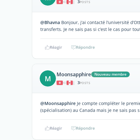
3
|
POSTS
@Bhavna
Bonjour, j’ai contacté l’université d’O
transferts. Je ne sais pas si c’est le cas pour tou
Réagir
Répondre
Moonsapphire
Nouveau membre
M
3
|
POSTS
@Moonsapphire
Je compte compléter le premie
(spécialisation) au Canada mais je ne sais pas si
Réagir
Répondre