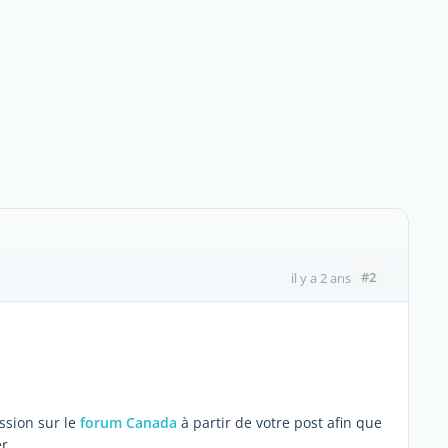
#2
il y a 2 ans
ssion sur le
forum Canada
à partir de votre post afin que
r.