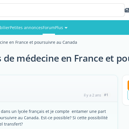
ilier
Petites annonces
Forum
Plus
Événements
ine en France et poursuivre au Canada
Membres
de médecine en France et po
Photos
#1
il y a 2 ans
e dans un lycée français et je compte entamer une part
rsuivre au Canada. Est-ce possible? Si cette possibilité
l transfert?