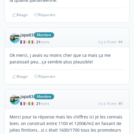
la qualité panaméenne.
Réagir
Répondre
japa83
Membre
21
il y a 10 ans
#4
|
POSTS
Ok merci, j avais vu moins cher que ca mais ça me
paraissait peu...ça semble plus plausible!
Réagir
Répondre
japa83
Membre
21
il y a 10 ans
#5
|
POSTS
Merci pour ta réponse mais les chiffres ici je les connais
bien, on construit entre 1100 et 1200€/m2 en faisant de
jolies finitions...si c était 1600/1700 tous les promoteurs