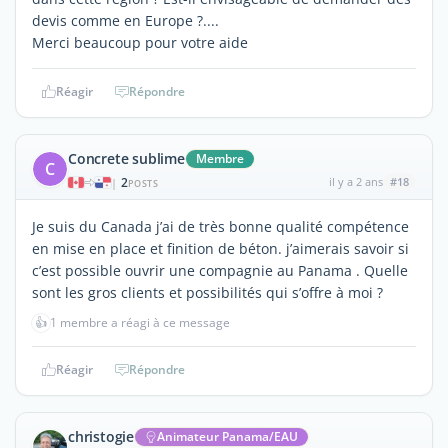
devis comme en Europe ?....
Merci beaucoup pour votre aide
Réagir
Répondre
Concrete sublime
Membre
C
2
il y a 2 ans
#18
|
POSTS
Je suis du Canada j’ai de très bonne qualité compétence
en mise en place et finition de béton. j’aimerais savoir si
c’est possible ouvrir une compagnie au Panama . Quelle
sont les gros clients et possibilités qui s’offre à moi ?
👍
1 membre a réagi à ce message
Réagir
Répondre
christogie
Animateur Panama/EAU