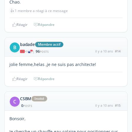
Chao.
👍
1 membre a réagi à ce message
Réagir
Répondre
badade
Membre actif
B
96
il y a 10 ans
#14
|
POSTS
jolie femme,helas ,je ne suis pas architecte!
Réagir
Répondre
CSBM
Invité
C
0
il y a 10 ans
#15
POSTS
Bonsoir,
Je cherche un chauffe-eau solaire pour positionner sur