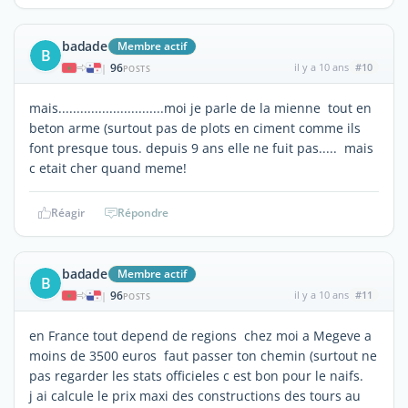
badade
Membre actif
B
96
il y a 10 ans
#10
|
POSTS
mais.............................moi je parle de la mienne tout en
beton arme (surtout pas de plots en ciment comme ils
font presque tous. depuis 9 ans elle ne fuit pas..... mais
c etait cher quand meme!
Réagir
Répondre
badade
Membre actif
B
96
il y a 10 ans
#11
|
POSTS
en France tout depend de regions chez moi a Megeve a
moins de 3500 euros faut passer ton chemin (surtout ne
pas regarder les stats officieles c est bon pour le naifs.
j ai calcule le prix maxi des constructions des tours au