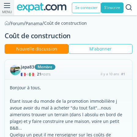
Se connecter
S'inscrire
MENU
/
/
/
Coût de construction
Forum
Panama
Coût de construction
Nouvelle discussion
M'abonner
japa83
Membre
21
il y a 10 ans
#1
|
POSTS
Bonjour à tous,
Étant issue du monde de la promotion immobilière j
avoue avoir du mal à acheter "du tout fait"...nous
aimerions trouver un terrain (dans l absolu en bord de
plage) et y faire construire une maison, voire un petit
B&B...
Quelqu un peut il me renseigner sur les coûts de