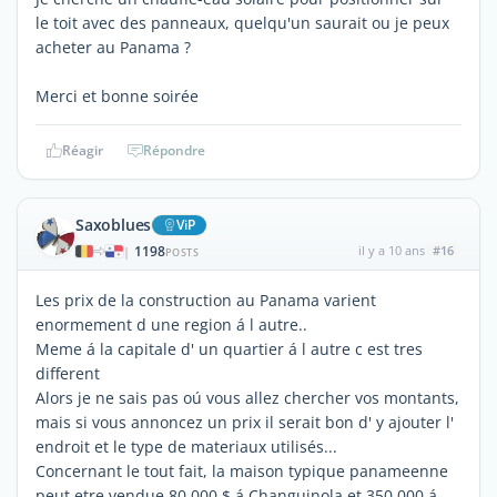
le toit avec des panneaux, quelqu'un saurait ou je peux
acheter au Panama ?
Merci et bonne soirée
Réagir
Répondre
Saxoblues
ViP
1198
il y a 10 ans
#16
|
POSTS
Les prix de la construction au Panama varient
enormement d une region á l autre..
Meme á la capitale d' un quartier á l autre c est tres
different
Alors je ne sais pas oú vous allez chercher vos montants,
mais si vous annoncez un prix il serait bon d' y ajouter l'
endroit et le type de materiaux utilisés...
Concernant le tout fait, la maison typique panameenne
peut etre vendue 80 000 $ á Changuinola et 350 000 á