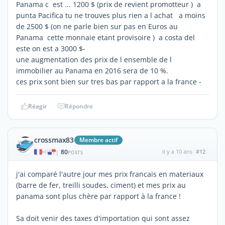
Panama c est ... 1200 $ (prix de revient promotteur ) a
punta Pacifica tu ne trouves plus rien a l achat a moins
de 2500 $ (on ne parle bien sur pas en Euros au
Panama cette monnaie etant provisoire ) a costa del
este on est a 3000 $-
une augmentation des prix de l ensemble de l
immobilier au Panama en 2016 sera de 10 %.
ces prix sont bien sur tres bas par rapport a la france -
Réagir
Répondre
crossmax83
Membre actif
80
il y a 10 ans
#12
|
POSTS
j'ai comparé l'autre jour mes prix francais en materiaux
(barre de fer, treilli soudes, ciment) et mes prix au
panama sont plus chère par rapport à la france !
Sa doit venir des taxes d'importation qui sont assez