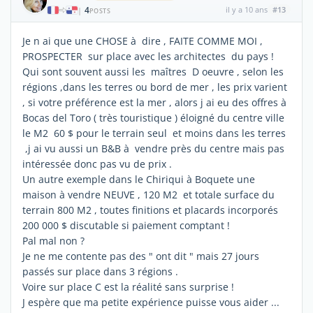
4
il y a 10 ans
#13
|
POSTS
Je n ai que une CHOSE à dire , FAITE COMME MOI ,
PROSPECTER sur place avec les architectes du pays !
Qui sont souvent aussi les maîtres D oeuvre , selon les
régions ,dans les terres ou bord de mer , les prix varient
, si votre préférence est la mer , alors j ai eu des offres à
Bocas del Toro ( très touristique ) éloigné du centre ville
le M2 60 $ pour le terrain seul et moins dans les terres
,j ai vu aussi un B&B à vendre près du centre mais pas
intéressée donc pas vu de prix .
Un autre exemple dans le Chiriqui à Boquete une
maison à vendre NEUVE , 120 M2 et totale surface du
terrain 800 M2 , toutes finitions et placards incorporés
200 000 $ discutable si paiement comptant !
Pal mal non ?
Je ne me contente pas des " ont dit " mais 27 jours
passés sur place dans 3 régions .
Voire sur place C est la réalité sans surprise !
J espère que ma petite expérience puisse vous aider ...