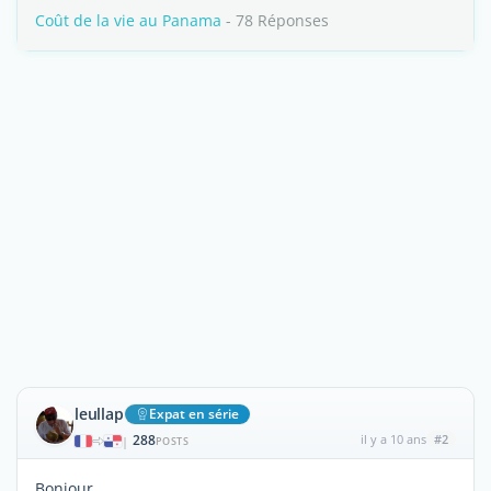
Coût de la vie au Panama
- 78 Réponses
leullap
Expat en série
288
il y a 10 ans
#2
|
POSTS
Bonjour