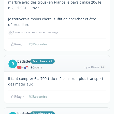
marbre avec des trous) en France je payait maxi 20€ le
m2, ici 55$ le m2 !
je trouverais moins chère, suffit de chercher et être
débrouillard !
👍
1 membre a réagi à ce message
Réagir
Répondre
badade
Membre actif
B
96
il y a 10 ans
#7
|
POSTS
il faut compter 6 a 700 $ du m2 construit plus transport
des materiaux
Réagir
Répondre
badade
Membre actif