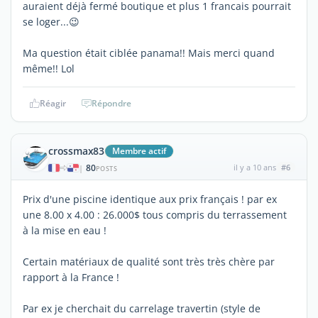
auraient déjà fermé boutique et plus 1 francais pourrait
se loger...😉
Ma question était ciblée panama!! Mais merci quand
même!! Lol
Réagir
Répondre
crossmax83
Membre actif
80
il y a 10 ans
#6
|
POSTS
Prix d'une piscine identique aux prix français ! par ex
une 8.00 x 4.00 : 26.000$ tous compris du terrassement
à la mise en eau !
Certain matériaux de qualité sont très très chère par
rapport à la France !
Par ex je cherchait du carrelage travertin (style de