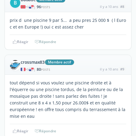
B
96
il y a 10 ans
#8
|
POSTS
prix d une piscine 9 par 5... a peu pres 25 000 $ ( l Euro
c et en Europe !) oui c est assez cher
Réagir
Répondre
crossmax83
Membre actif
80
il y a 10 ans
#9
|
POSTS
tout dépend si vous voulez une piscine droite et à
l'équerre ou une piscine tordus, de la peinture ou de la
mosaïque pas droite ! sans parlez des fuites ! je
construit une 8 x 4 x 1,50 pour 26.000$ et en qualité
européenne ! en offre tous compris du terrassement à la
mise en eau
Réagir
Répondre