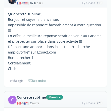
821
il y a 2 ans
#19
|
POSTS
@Concrete sublime,
Bonjour et soyez le bienvenue,
Impossible de répondre favorablement à votre question
!!!
En effet, la meilleure réponse serait de venir au Panama,
et prospecter sur place dans votre activité !!!
Déposer une annonce dans la section "recherche
emploi/offre" sur Expact.com
Bonne recherche,
Cordialement,
Chris
Réagir
Répondre
Concrete sublime
Membre
C
2
il y a 2 ans
#20
|
POSTS