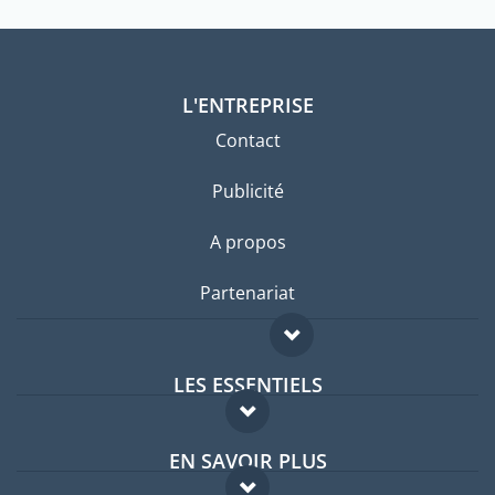
L'ENTREPRISE
Contact
Publicité
A propos
Partenariat
LES ESSENTIELS
Forum expatriés
EN SAVOIR PLUS
Guides pays