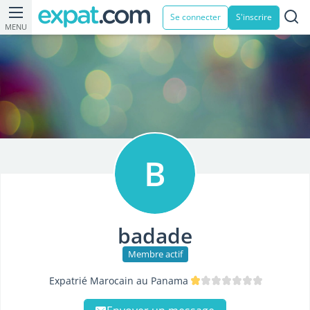
Se connecter
S'inscrire
MENU
B
badade
Membre actif
Expatrié Marocain au Panama