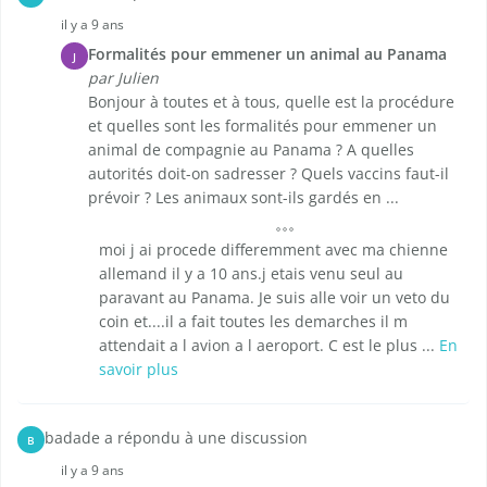
il y a 9 ans
Formalités pour emmener un animal au Panama
J
par Julien
Bonjour à toutes et à tous, quelle est la procédure
et quelles sont les formalités pour emmener un
animal de compagnie au Panama ? A quelles
autorités doit-on sadresser ? Quels vaccins faut-il
prévoir ? Les animaux sont-ils gardés en ...
moi j ai procede differemment avec ma chienne
allemand il y a 10 ans.j etais venu seul au
paravant au Panama. Je suis alle voir un veto du
coin et....il a fait toutes les demarches il m
attendait a l avion a l aeroport. C est le plus ...
En
savoir plus
badade a répondu à une discussion
B
il y a 9 ans