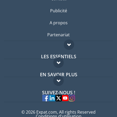
Publicité
A propos
Partenariat
LES ESSENTIELS
Forum expatriés
EN SAVOIR PLUS
Guides pays
FAQ
Offres d'emploi
SUIVEZ-NOUS !
Experts
© 2026 Expat.com, All rights Reserved
Conditions d'utilisation