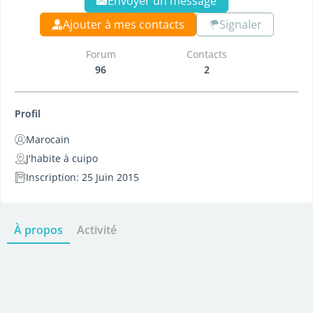
Envoyer un message
Ajouter à mes contacts
Signaler
Forum
Contacts
96
2
Profil
Marocain
J'habite à cuipo
Inscription: 25 Juin 2015
À propos
Activité