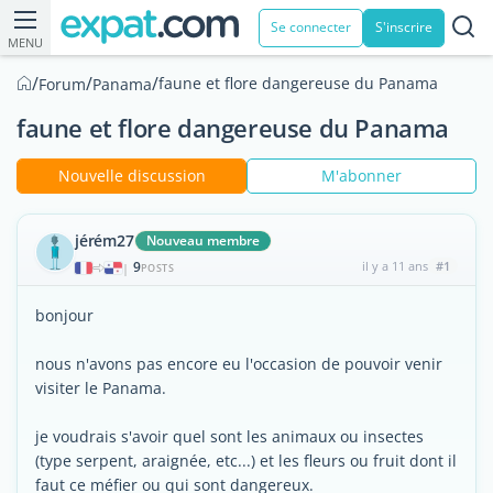
Se connecter
S'inscrire
MENU
/
/
/
faune et flore dangereuse du Panama
Forum
Panama
faune et flore dangereuse du Panama
Nouvelle discussion
M'abonner
jérém27
Nouveau membre
9
il y a 11 ans
#1
|
POSTS
bonjour
nous n'avons pas encore eu l'occasion de pouvoir venir
visiter le Panama.
je voudrais s'avoir quel sont les animaux ou insectes
(type serpent, araignée, etc...) et les fleurs ou fruit dont il
faut ce méfier ou qui sont dangereux.