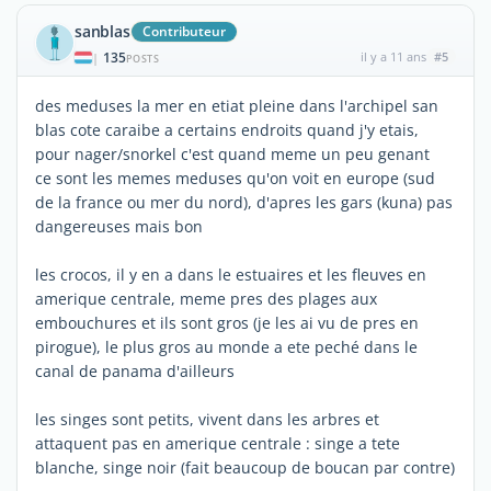
sanblas
Contributeur
135
il y a 11 ans
#5
|
POSTS
des meduses la mer en etiat pleine dans l'archipel san
blas cote caraibe a certains endroits quand j'y etais,
pour nager/snorkel c'est quand meme un peu genant
ce sont les memes meduses qu'on voit en europe (sud
de la france ou mer du nord), d'apres les gars (kuna) pas
dangereuses mais bon
les crocos, il y en a dans le estuaires et les fleuves en
amerique centrale, meme pres des plages aux
embouchures et ils sont gros (je les ai vu de pres en
pirogue), le plus gros au monde a ete peché dans le
canal de panama d'ailleurs
les singes sont petits, vivent dans les arbres et
attaquent pas en amerique centrale : singe a tete
blanche, singe noir (fait beaucoup de boucan par contre)