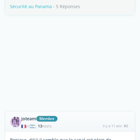
Sécurité au Panama
- 5 Réponses
joteam
Membre
13
il y a 11 ans
#2
|
POSTS
Bonjour, déjà il semble que le canal est plein de