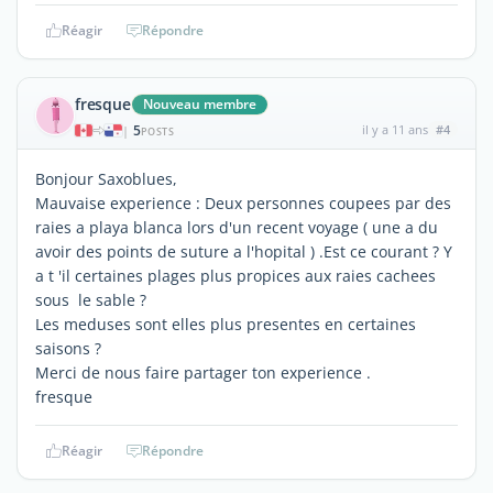
Réagir
Répondre
fresque
Nouveau membre
5
il y a 11 ans
#4
|
POSTS
Bonjour Saxoblues,
Mauvaise experience : Deux personnes coupees par des
raies a playa blanca lors d'un recent voyage ( une a du
avoir des points de suture a l'hopital ) .Est ce courant ? Y
a t 'il certaines plages plus propices aux raies cachees
sous le sable ?
Les meduses sont elles plus presentes en certaines
saisons ?
Merci de nous faire partager ton experience .
fresque
Réagir
Répondre