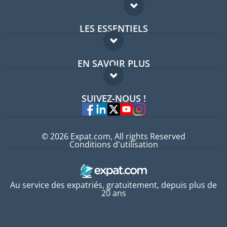
LES ESSENTIELS
Forum expatriés
EN SAVOIR PLUS
Guides pays
FAQ
Offres d'emploi
SUIVEZ-NOUS !
Experts
© 2026 Expat.com, All rights Reserved
Conditions d'utilisation
Au service des expatriés, gratuitement, depuis plus de
20 ans