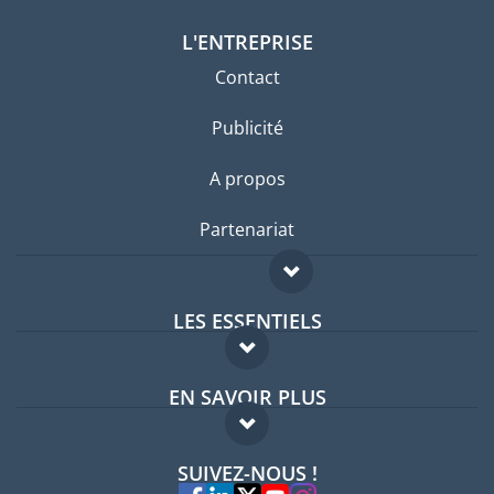
L'ENTREPRISE
Contact
Publicité
A propos
Partenariat
LES ESSENTIELS
Forum expatriés
EN SAVOIR PLUS
Guides pays
FAQ
Offres d'emploi
SUIVEZ-NOUS !
Experts