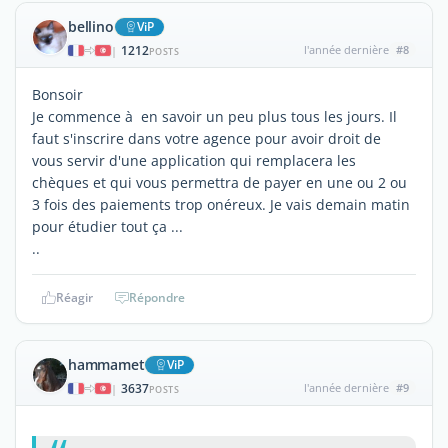
bellino
ViP
1212
l'année dernière
#8
|
POSTS
Bonsoir
Je commence à en savoir un peu plus tous les jours. Il
faut s'inscrire dans votre agence pour avoir droit de
vous servir d'une application qui remplacera les
chèques et qui vous permettra de payer en une ou 2 ou
3 fois des paiements trop onéreux. Je vais demain matin
pour étudier tout ça ...
..
Réagir
Répondre
hammamet
ViP
3637
l'année dernière
#9
|
POSTS