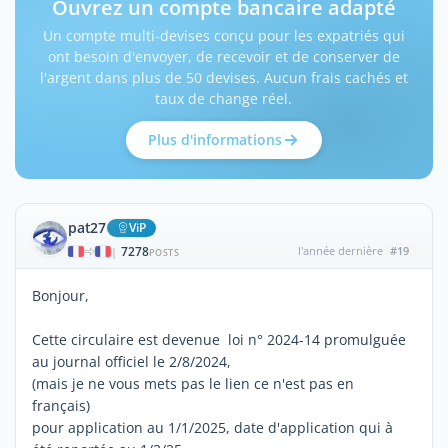
Ouvrez un compte bancaire adapté
Un compte multi-devises conçu pour les expatriés qui
ont besoin d'envoyer, de recevoir et de conserver de
l'argent dans plus de 50 devises. Aucun frais cachés et
taux de change réel.
Plus d'informations
pat27
ViP
7278
l'année dernière
#19
|
POSTS
Bonjour,
Cette circulaire est devenue loi n° 2024-14 promulguée
au journal officiel le 2/8/2024,
(mais je ne vous mets pas le lien ce n'est pas en
français)
pour application au 1/1/2025, date d'application qui à