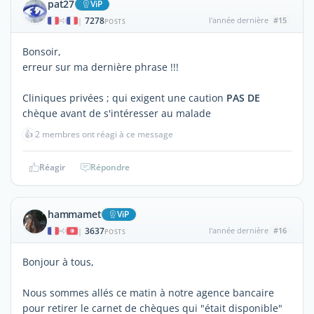
pat27
ViP
7278
l'année dernière
#15
|
POSTS
Bonsoir,
erreur sur ma dernière phrase !!!
Cliniques privées ; qui exigent une caution
PAS DE
chèque avant de s'intéresser au malade
👍
2 membres ont réagi à ce message
Réagir
Répondre
hammamet
ViP
3637
l'année dernière
#16
|
POSTS
Bonjour à tous,
Nous sommes allés ce matin à notre agence bancaire
pour retirer le carnet de chèques qui "était disponible"