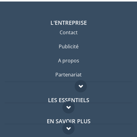
L'ENTREPRISE
Contact
Publicité
A propos
Partenariat
LES ESSENTIELS
Forum expatriés
EN SAVOIR PLUS
Guides pays
FAQ