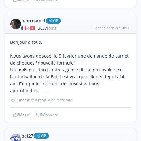
hammamet
ViP
3637
l'année dernière
#13
|
POSTS
Bonjour à tous,
Nous avons déposé le 5 fevrier une demande de carnet
de chèques "nouvelle formule"
Un mois plus tard, notre agence dit ne pas avoir reçu
l'autorisation de la Bct,il est vrai que clients depuis 14
ans l"enquete" réclame des investigations
approfondies........
👍
1 membre a réagi à ce message
Réagir
Répondre
pat27
ViP