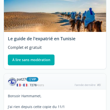
Le guide de l'expatrié en Tunisie
Complet et gratuit
À lire sans modération
pat27
ViP
7278
l'année dernière
#3
|
POSTS
Bonsoir Hammamet,
J'ai rien depuis cette copie du 11/1