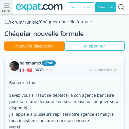
Se connecter
S'inscrire
MENU
/
/
/
Chéquier nouvelle formule
Forum
Tunisie
Chéquier nouvelle formule
Nouvelle discussion
M'abonner
hammamet
ViP
3637
l'année dernière
#1
|
POSTS
Bonjour à tous,
Savez-vous s'il faut se déplacer à son agence bancaire
pour faire une demande ou si ce nouveau chéquier sera
disponible?
J'ai appelé à plusieurs reprisesnotre agence et malgré
mon insistance aucune réponse concréte.
Merci