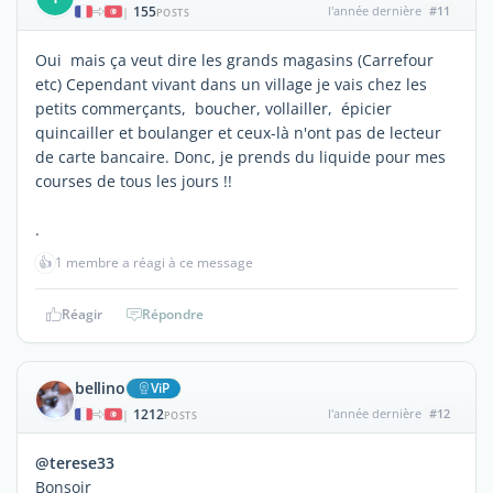
155
l'année dernière
#11
|
POSTS
Oui mais ça veut dire les grands magasins (Carrefour
etc) Cependant vivant dans un village je vais chez les
petits commerçants, boucher, vollailler, épicier
quincailler et boulanger et ceux-là n'ont pas de lecteur
de carte bancaire. Donc, je prends du liquide pour mes
courses de tous les jours !!
.
👍
1 membre a réagi à ce message
Réagir
Répondre
bellino
ViP
1212
l'année dernière
#12
|
POSTS
@terese33
Bonsoir