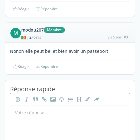
Réagir
Répondre
modou207
Membre
M
2
il y a 5 ans
#3
|
POSTS
Nonon elle peut bel et bien avoir un passeport
Réagir
Répondre
Réponse rapide