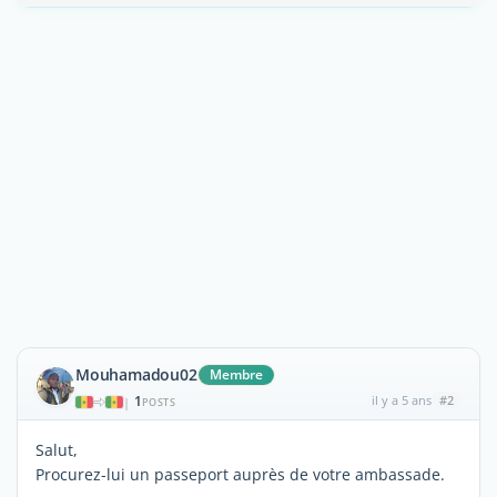
Mouhamadou02
Membre
1
il y a 5 ans
#2
|
POSTS
Salut,
Procurez-lui un passeport auprès de votre ambassade.