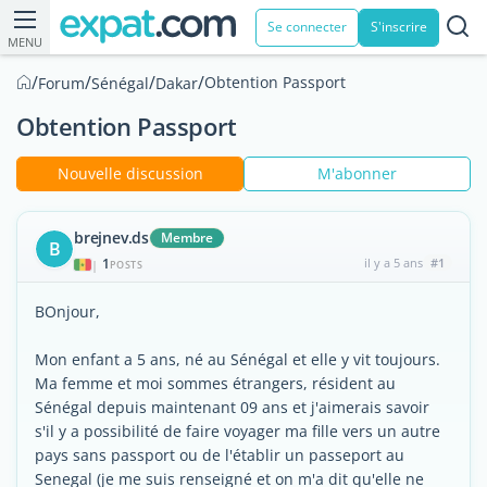
Se connecter
S'inscrire
MENU
/
/
/
/
Obtention Passport
Forum
Sénégal
Dakar
Obtention Passport
Nouvelle discussion
M'abonner
brejnev.ds
Membre
B
1
il y a 5 ans
#1
|
POSTS
BOnjour,
Mon enfant a 5 ans, né au Sénégal et elle y vit toujours.
Ma femme et moi sommes étrangers, résident au
Sénégal depuis maintenant 09 ans et j'aimerais savoir
s'il y a possibilité de faire voyager ma fille vers un autre
pays sans passport ou de l'établir un passeport au
Senegal (je me suis renseigné et on m'a dit qu'elle ne