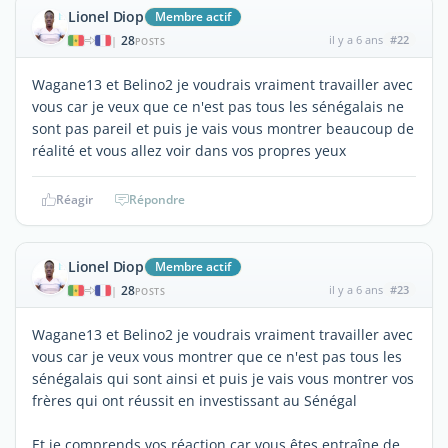
Lionel Diop
Membre actif
28
il y a 6 ans
#22
|
POSTS
Wagane13 et Belino2 je voudrais vraiment travailler avec
vous car je veux que ce n'est pas tous les sénégalais ne
sont pas pareil et puis je vais vous montrer beaucoup de
réalité et vous allez voir dans vos propres yeux
Réagir
Répondre
Lionel Diop
Membre actif
28
il y a 6 ans
#23
|
POSTS
Wagane13 et Belino2 je voudrais vraiment travailler avec
vous car je veux vous montrer que ce n'est pas tous les
sénégalais qui sont ainsi et puis je vais vous montrer vos
frères qui ont réussit en investissant au Sénégal
Et je comprends vos réaction car vous êtes entraîne de