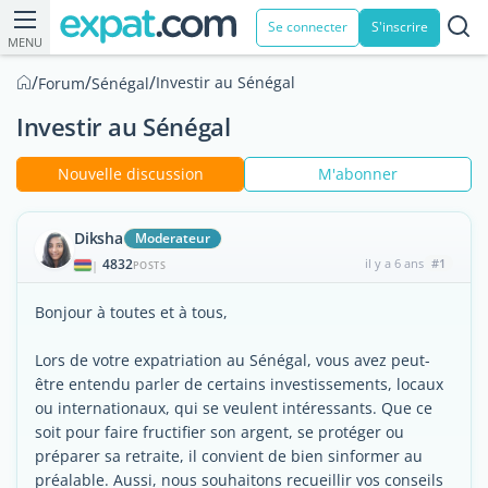
Se connecter
S'inscrire
MENU
/
/
/
Investir au Sénégal
Forum
Sénégal
Investir au Sénégal
Nouvelle discussion
M'abonner
Diksha
Moderateur
4832
il y a 6 ans
#1
|
POSTS
Bonjour à toutes et à tous,
Lors de votre expatriation au Sénégal, vous avez peut-
être entendu parler de certains investissements, locaux
ou internationaux, qui se veulent intéressants. Que ce
soit pour faire fructifier son argent, se protéger ou
préparer sa retraite, il convient de bien sinformer au
préalable. Aussi, nous souhaitons recueillir vos conseils