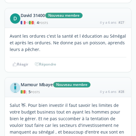
David 31400
Nouveau membre
D
4
il y a 6 ans
#27
|
POSTS
Avant les ordures c'est la santé et l éducation au Sénégal
et après les ordures. Ne donne pas un poisson, aprends
leurs a pêcher.
Réagir
Répondre
Mamour Mbaye
Nouveau membre
5
il y a 6 ans
#28
|
POSTS
Salut 👋. Pour bien investir il faut savoir les limites de
votre budget business tout en ayant les hommes pour
bien le gérer. Et ne pas succomber à la tentation de
vouloir tout faire car les secteurs d'investissement ne
manquent au sénégal , et beaucoup d'entre eux sont en