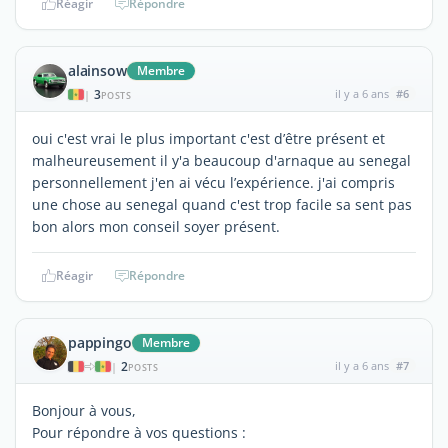
Réagir
Répondre
alainsow
Membre
3
il y a 6 ans
#6
|
POSTS
oui c'est vrai le plus important c'est d’être présent et
malheureusement il y'a beaucoup d'arnaque au senegal
personnellement j'en ai vécu l’expérience. j'ai compris
une chose au senegal quand c'est trop facile sa sent pas
bon alors mon conseil soyer présent.
Réagir
Répondre
pappingo
Membre
2
il y a 6 ans
#7
|
POSTS
Bonjour à vous,
Pour répondre à vos questions :