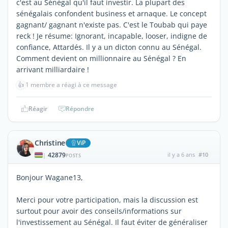
c'est au Sénégal qu'il faut investir. La plupart des
sénégalais confondent business et arnaque. Le concept
gagnant/ gagnant n'existe pas. C'est le Toubab qui paye
reck ! Je résume: Ignorant, incapable, looser, indigne de
confiance, Attardés. Il y a un dicton connu au Sénégal.
Comment devient on millionnaire au Sénégal ? En
arrivant milliardaire !
👍
1 membre a réagi à ce message
Réagir
Répondre
Christine
ViP
42879
il y a 6 ans
#10
|
POSTS
Bonjour Wagane13,
Merci pour votre participation, mais la discussion est
surtout pour avoir des conseils/informations sur
l'investissement au Sénégal. Il faut éviter de généraliser