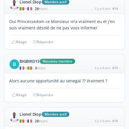
Lionel Diop
Membre actif
28
il y a 6 ans
#14
|
POSTS
Oui Princessedom ce Monsieur m'a vraiment eu et j'en
suis vraiment désolé de ne pas vous informer
Réagir
Répondre
BIGBIRD13
Nouveau membre
B
3
il y a 6 ans
#15
|
POSTS
Alors aucune opportunité au senegal ?? Vraiment ?
Réagir
Répondre
Lionel Diop
Membre actif
28
il y a 6 ans
#16
|
POSTS