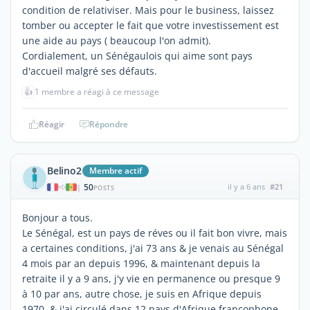
condition de relativiser. Mais pour le business, laissez
tomber ou accepter le fait que votre investissement est
une aide au pays ( beaucoup l'on admit).
Cordialement, un Sénégaulois qui aime sont pays
d'accueil malgré ses défauts.
👍
1 membre a réagi à ce message
Réagir
Répondre
Belino2
Membre actif
50
il y a 6 ans
#21
|
POSTS
Bonjour a tous.
Le Sénégal, est un pays de réves ou il fait bon vivre, mais
a certaines conditions, j'ai 73 ans & je venais au Sénégal
4 mois par an depuis 1996, & maintenant depuis la
retraite il y a 9 ans, j'y vie en permanence ou presque 9
à 10 par ans, autre chose, je suis en Afrique depuis
1970, & j'ai circulé dans 12 pays d'Afrique francophone,