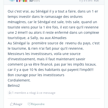
50
il y a 6 ans
#26
|
POSTS
Oui c'est vrai, au Sénégal il y a tout a faire, dans un 1 er
temps investir dans le ramassage des ordures
mènagères, car le Sénégal est sale, trés sale, quand un
touriste viens pour la 1 ére fois, il est rare qu'il revienne
une 2 éme!!! ou alors il reste enfermé dans un complexe
touristique, a Sally, ou aux Almadies
Au Sénégal la première source de revenu du pays, c'est
le tourisme, & rien n'ai fait pour qu'il revienne,
Messieurs les investisseurs, voila une source
d'investissement, mais il faut maintenant savoir
comment ça va être financé, pas par les impôts locaux,
car il y a que 10 % des habitants qui payent l'impôt!!!
Bon courage pour les investisseurs
Cordialement.
Belino2
👍
1 membre a réagi à ce message
Réagir
Répondre