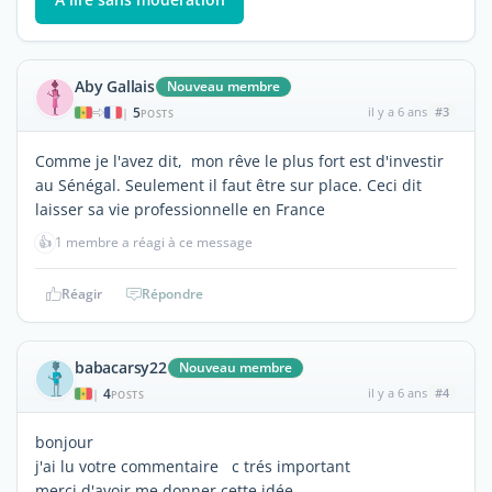
Aby Gallais
Nouveau membre
5
il y a 6 ans
#3
|
POSTS
Comme je l'avez dit, mon rêve le plus fort est d'investir
au Sénégal. Seulement il faut être sur place. Ceci dit
laisser sa vie professionnelle en France
👍
1 membre a réagi à ce message
Réagir
Répondre
babacarsy22
Nouveau membre
4
il y a 6 ans
#4
|
POSTS
bonjour
j'ai lu votre commentaire c trés important
merci d'avoir me donner cette idée