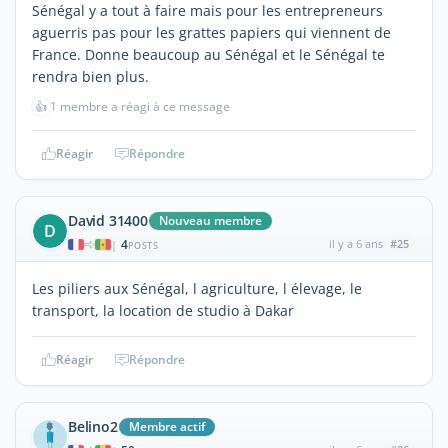
Sénégal y a tout à faire mais pour les entrepreneurs
aguerris pas pour les grattes papiers qui viennent de
France. Donne beaucoup au Sénégal et le Sénégal te
rendra bien plus.
👍
1 membre a réagi à ce message
Réagir
Répondre
David 31400
Nouveau membre
D
4
il y a 6 ans
#25
|
POSTS
Les piliers aux Sénégal, l agriculture, l élevage, le
transport, la location de studio à Dakar
Réagir
Répondre
Belino2
Membre actif