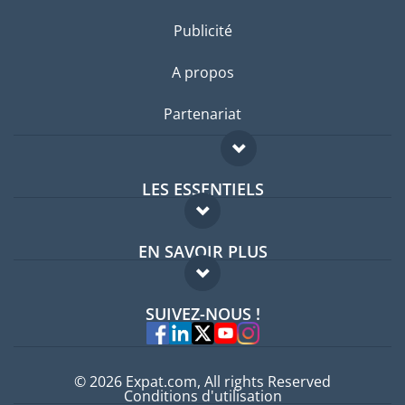
Publicité
A propos
Partenariat
LES ESSENTIELS
Forum expatriés
EN SAVOIR PLUS
Guides pays
FAQ
Offres d'emploi
SUIVEZ-NOUS !
Experts
© 2026 Expat.com, All rights Reserved
Conditions d'utilisation