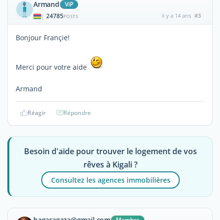
Armand
ViP
24785
il y a 14 ans
#3
|
POSTS
Bonjour Françie!
Merci pour votre aide
Armand
Réagir
Répondre
Besoin d'aide pour trouver le logement de vos
rêves à Kigali ?
Consultez les agences immobilières
bagaragaza@gmail.com
Membre