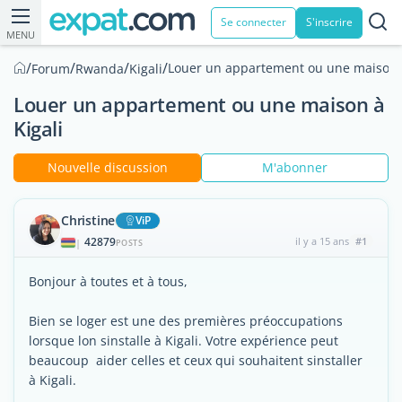
Se connecter
S'inscrire
MENU
/
/
/
/
Louer un appartement ou une maison à
Forum
Rwanda
Kigali
Louer un appartement ou une maison à
Kigali
Nouvelle discussion
M'abonner
Christine
ViP
42879
il y a 15 ans
#1
|
POSTS
Bonjour à toutes et à tous,
Bien se loger est une des premières préoccupations
lorsque lon sinstalle à Kigali. Votre expérience peut
beaucoup aider celles et ceux qui souhaitent sinstaller
à Kigali.