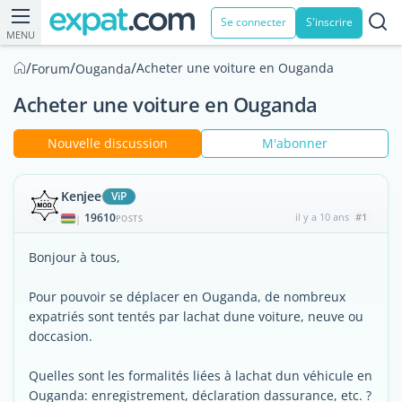
Se connecter
S'inscrire
MENU
/
/
/
Acheter une voiture en Ouganda
Forum
Ouganda
Acheter une voiture en Ouganda
Nouvelle discussion
M'abonner
Kenjee
ViP
19610
il y a 10 ans
#1
|
POSTS
Bonjour à tous,
Pour pouvoir se déplacer en Ouganda, de nombreux
expatriés sont tentés par lachat dune voiture, neuve ou
doccasion.
Quelles sont les formalités liées à lachat dun véhicule en
Ouganda: enregistrement, déclaration dassurance, etc. ?