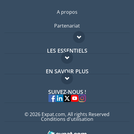
A propos
Partenariat
LES ESSENTIELS
Forum expatriés
EN SAVOIR PLUS
Guides pays
FAQ
Offres d'emploi
SUIVEZ-NOUS !
Experts
© 2026 Expat.com, All rights Reserved
Conditions d'utilisation