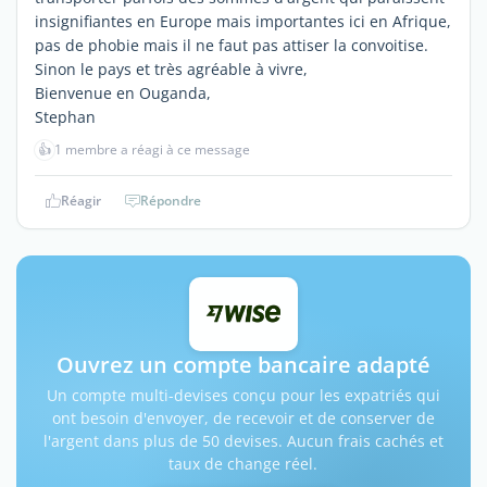
insignifiantes en Europe mais importantes ici en Afrique,
pas de phobie mais il ne faut pas attiser la convoitise.
Sinon le pays et très agréable à vivre,
Bienvenue en Ouganda,
Stephan
👍
1 membre a réagi à ce message
Réagir
Répondre
Ouvrez un compte bancaire adapté
Un compte multi-devises conçu pour les expatriés qui
ont besoin d'envoyer, de recevoir et de conserver de
l'argent dans plus de 50 devises. Aucun frais cachés et
taux de change réel.