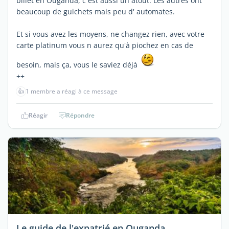
billet en Ouganda, c est aussi un atout. Les autres ont
beaucoup de guichets mais peu d' automates.
Et si vous avez les moyens, ne changez rien, avec votre
carte platinum vous n aurez qu'à piochez en cas de
besoin, mais ça, vous le saviez déjà
++
👍
1 membre a réagi à ce message
Réagir
Répondre
Le guide de l'expatrié en Ouganda