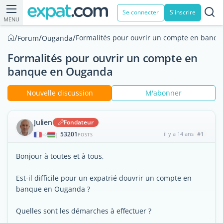
Se connecter
S'inscrire
MENU
/
/
/
Formalités pour ouvrir un compte en banq
Forum
Ouganda
Formalités pour ouvrir un compte en
banque en Ouganda
Nouvelle discussion
M'abonner
Julien
Fondateur
53201
il y a 14 ans
#1
|
POSTS
Bonjour à toutes et à tous,
Est-il difficile pour un expatrié douvrir un compte en
banque en Ouganda ?
Quelles sont les démarches à effectuer ?