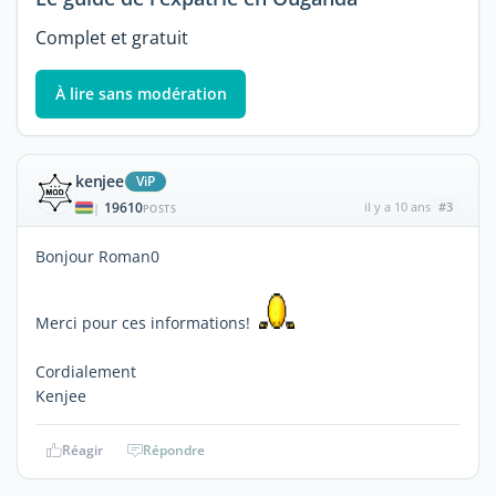
Complet et gratuit
À lire sans modération
kenjee
ViP
19610
il y a 10 ans
#3
|
POSTS
Bonjour Roman0
Merci pour ces informations!
Cordialement
Kenjee
Réagir
Répondre