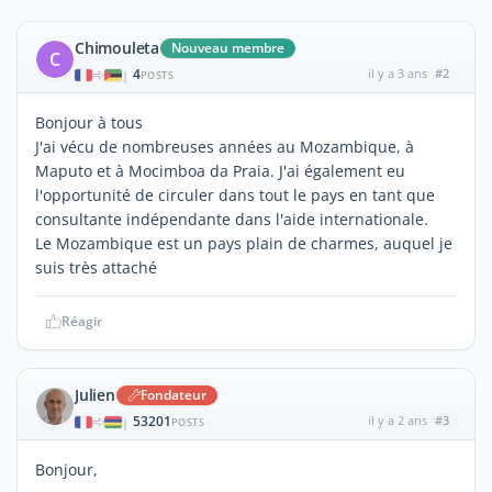
Chimouleta
Nouveau membre
C
4
il y a 3 ans
#2
|
POSTS
Bonjour à tous
J'ai vécu de nombreuses années au Mozambique, à
Maputo et à Mocimboa da Praia. J'ai également eu
l'opportunité de circuler dans tout le pays en tant que
consultante indépendante dans l'aide internationale.
Le Mozambique est un pays plain de charmes, auquel je
suis très attaché
Réagir
Julien
Fondateur
53201
il y a 2 ans
#3
|
POSTS
Bonjour,