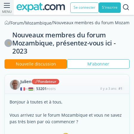
Se connecter
S'inscrire
MENU
/
/
/
Nouveaux membres du forum Mozambique
Forum
Mozambique
Nouveaux membres du forum
Mozambique, présentez-vous ici -
2023
Nouvelle discussion
M'abonner
Julien
Fondateur
53201
il y a 3 ans
#1
|
POSTS
Bonjour à toutes et à tous,
Vous arrivez sur le forum Mozambique et vous ne savez
pas très bien par où commencer ?