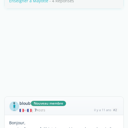
Enseigner à Mayotte
- 4 Réponses
bloub
Nouveau membre
7
il y a 11 ans
#2
|
POSTS
Bonjour,