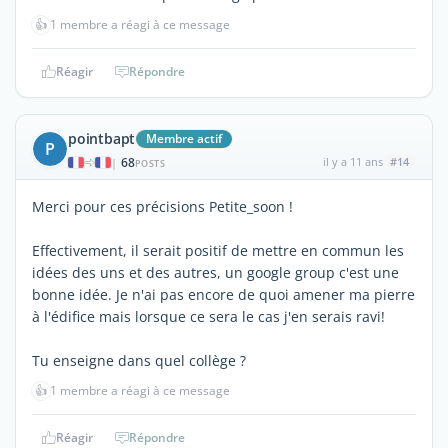
👍
1 membre a réagi à ce message
Réagir
Répondre
pointbapt
Membre actif
P
68
il y a 11 ans
#14
|
POSTS
Merci pour ces précisions Petite_soon !
Effectivement, il serait positif de mettre en commun les
idées des uns et des autres, un google group c'est une
bonne idée. Je n'ai pas encore de quoi amener ma pierre
à l'édifice mais lorsque ce sera le cas j'en serais ravi!
Tu enseigne dans quel collège ?
👍
1 membre a réagi à ce message
Réagir
Répondre