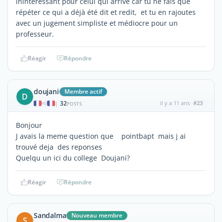
inintéressant pour celui qui arrive car tu ne fais que
répéter ce qui a déjà été dit et redit, et tu en rajoutes
avec un jugement simpliste et médiocre pour un
professeur.
Réagir
Répondre
doujani
Membre actif
D
32
il y a 11 ans
#23
|
POSTS
Bonjour
J avais la meme question que pointbapt mais j ai
trouvé deja des reponses
Quelqu un ici du college Doujani?
Réagir
Répondre
Sandalma
Nouveau membre
S