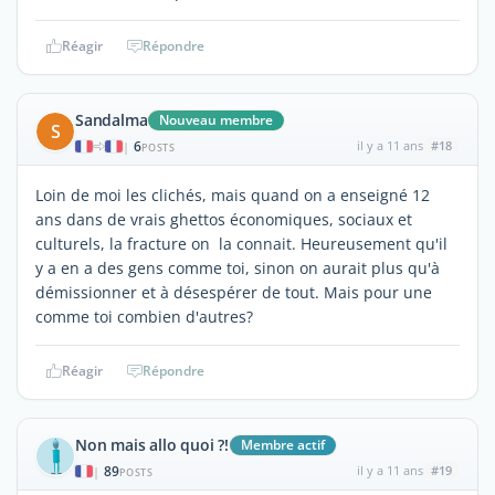
Réagir
Répondre
Sandalma
Nouveau membre
S
6
il y a 11 ans
#18
|
POSTS
Loin de moi les clichés, mais quand on a enseigné 12
ans dans de vrais ghettos économiques, sociaux et
culturels, la fracture on la connait. Heureusement qu'il
y a en a des gens comme toi, sinon on aurait plus qu'à
démissionner et à désespérer de tout. Mais pour une
comme toi combien d'autres?
Réagir
Répondre
Non mais allo quoi ?!
Membre actif
89
il y a 11 ans
#19
|
POSTS