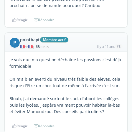
prochain : on se demande pourquoi ? Caribou
Réagir
Répondre
pointbapt
Membre actif
P
68
il y a 11 ans
#8
|
POSTS
Je vois que ma question déchaîne les passions c'est déjà
formidable !
On m'a bien averti du niveau très faible des élèves, cela
risque d'être un choc tout de même à l'arrivée c'est sur.
Bloub, j'ai demandé surtout le sud, d'abord les collèges
puis les lycées. J'espère vraiment pouvoir habiter là-bas
et éviter Mamoudzou. Des conseils particuliers?
Réagir
Répondre