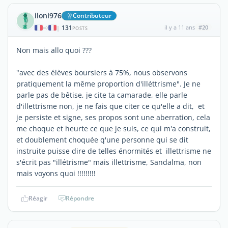
iloni976
Contributeur
131
il y a 11 ans
#20
|
POSTS
Non mais allo quoi ???
"avec des élèves boursiers à 75%, nous observons
pratiquement la même proportion d'illéttrisme". Je ne
parle pas de bêtise, je cite ta camarade, elle parle
d'illettrisme non, je ne fais que citer ce qu'elle a dit, et
je persiste et signe, ses propos sont une aberration, cela
me choque et heurte ce que je suis, ce qui m'a construit,
et doublement choquée q'une personne qui se dit
instruite puisse dire de telles énormités et illettrisme ne
s'écrit pas "illétrisme" mais illettrisme, Sandalma, non
mais voyons quoi !!!!!!!!!
Réagir
Répondre