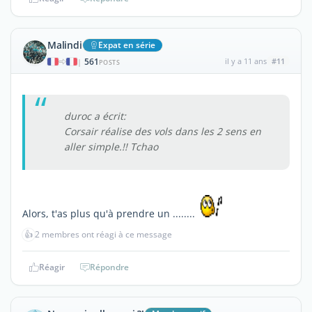
Malindi
Expat en série
561
il y a 11 ans
#11
|
POSTS
duroc a écrit:
Corsair réalise des vols dans les 2 sens en
aller simple.!! Tchao
Alors, t'as plus qu'à prendre un ........
👍
2 membres ont réagi à ce message
Réagir
Répondre