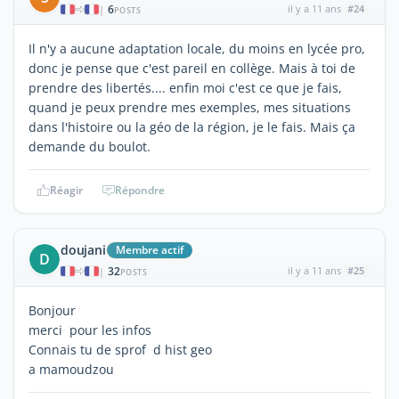
6
il y a 11 ans
#24
|
POSTS
Il n'y a aucune adaptation locale, du moins en lycée pro,
donc je pense que c'est pareil en collège. Mais à toi de
prendre des libertés.... enfin moi c'est ce que je fais,
quand je peux prendre mes exemples, mes situations
dans l'histoire ou la géo de la région, je le fais. Mais ça
demande du boulot.
Réagir
Répondre
doujani
Membre actif
D
32
il y a 11 ans
#25
|
POSTS
Bonjour
merci pour les infos
Connais tu de sprof d hist geo
a mamoudzou