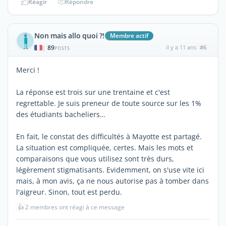
Réagir
Répondre
Non mais allo quoi ?!
Membre actif
89
il y a 11 ans
#6
|
POSTS
Merci !
La réponse est trois sur une trentaine et c'est
regrettable. Je suis preneur de toute source sur les 1%
des étudiants bacheliers…
En fait, le constat des difficultés à Mayotte est partagé.
La situation est compliquée, certes. Mais les mots et
comparaisons que vous utilisez sont très durs,
légèrement stigmatisants. Evidemment, on s'use vite ici
mais, à mon avis, ça ne nous autorise pas à tomber dans
l'aigreur. Sinon, tout est perdu.
👍
2 membres ont réagi à ce message