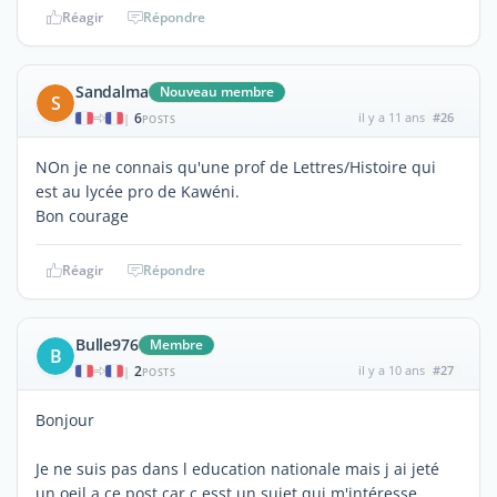
Réagir
Répondre
Sandalma
Nouveau membre
S
6
il y a 11 ans
#26
|
POSTS
NOn je ne connais qu'une prof de Lettres/Histoire qui
est au lycée pro de Kawéni.
Bon courage
Réagir
Répondre
Bulle976
Membre
B
2
il y a 10 ans
#27
|
POSTS
Bonjour
Je ne suis pas dans l education nationale mais j ai jeté
un oeil a ce post car c esst un sujet qui m'intéresse