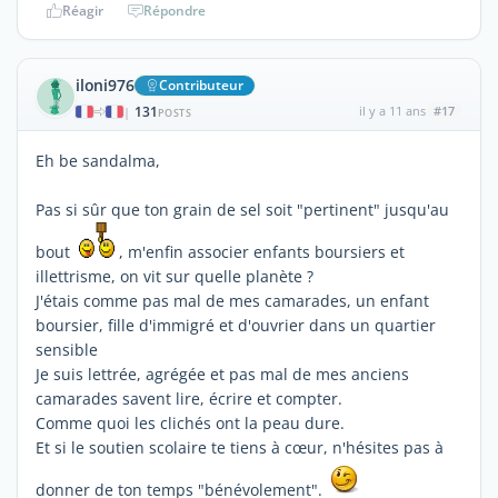
Réagir
Répondre
iloni976
Contributeur
131
il y a 11 ans
#17
|
POSTS
Eh be sandalma,
Pas si sûr que ton grain de sel soit "pertinent" jusqu'au
bout
, m'enfin associer enfants boursiers et
illettrisme, on vit sur quelle planète ?
J'étais comme pas mal de mes camarades, un enfant
boursier, fille d'immigré et d'ouvrier dans un quartier
sensible
Je suis lettrée, agrégée et pas mal de mes anciens
camarades savent lire, écrire et compter.
Comme quoi les clichés ont la peau dure.
Et si le soutien scolaire te tiens à cœur, n'hésites pas à
donner de ton temps "bénévolement".