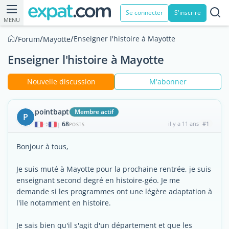
Se connecter
S'inscrire
MENU
/
/
/
Enseigner l'histoire à Mayotte
Forum
Mayotte
Enseigner l'histoire à Mayotte
Nouvelle discussion
M'abonner
pointbapt
Membre actif
P
68
il y a 11 ans
#1
|
POSTS
Bonjour à tous,
Je suis muté à Mayotte pour la prochaine rentrée, je suis
enseignant second degré en histoire-géo. Je me
demande si les programmes ont une légère adaptation à
l'ile notamment en histoire.
Je sais bien qu'il s'agit d'un département et que les