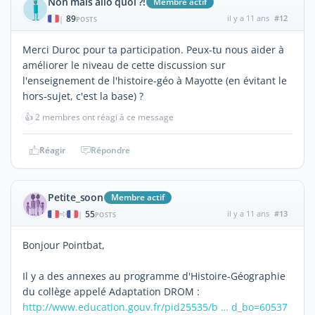
Non mais allo quoi ?!
Membre actif
89
il y a 11 ans
#12
|
POSTS
Merci Duroc pour ta participation. Peux-tu nous aider à
améliorer le niveau de cette discussion sur
l'enseignement de l'histoire-géo à Mayotte (en évitant le
hors-sujet, c'est la base) ?
👍
2 membres ont réagi à ce message
Réagir
Répondre
Petite_soon
Membre actif
55
il y a 11 ans
#13
|
POSTS
Bonjour Pointbat,
Il y a des annexes au programme d'Histoire-Géographie
du collège appelé Adaptation DROM :
http://www.education.gouv.fr/pid25535/b … d_bo=60537