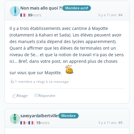
Non mais allo quoi ?!
Membre actif
89
il y a 11 ans
#4
|
POSTS
Il y a trois établissements avec cantine à Mayotte
(notamment à Kahani et Sada). Les élèves peuvent avoir
des manuels (cela dépend des lycées apparemment).
Quant à affirmer que les élèves de terminales ont un
niveau de 5e… et que la notion de travail n'a pas de sens
ici… Bref, dans votre post, on apprend plus de choses
sur vous que sur Mayotte.
👍
1 membre a réagi à ce message
Réagir
Répondre
savoyardalbertville
Membre
15
il y a 11 ans
#5
|
POSTS