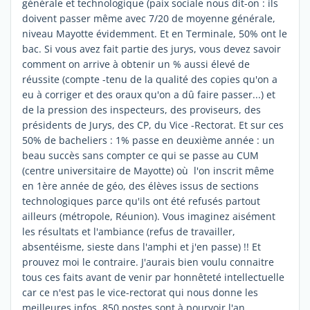
générale et technologique (paix sociale nous dit-on : ils
doivent passer même avec 7/20 de moyenne générale,
niveau Mayotte évidemment. Et en Terminale, 50% ont le
bac. Si vous avez fait partie des jurys, vous devez savoir
comment on arrive à obtenir un % aussi élevé de
réussite (compte -tenu de la qualité des copies qu'on a
eu à corriger et des oraux qu'on a dû faire passer...) et
de la pression des inspecteurs, des proviseurs, des
présidents de Jurys, des CP, du Vice -Rectorat. Et sur ces
50% de bacheliers : 1% passe en deuxième année : un
beau succès sans compter ce qui se passe au CUM
(centre universitaire de Mayotte) où l'on inscrit même
en 1ère année de géo, des élèves issus de sections
technologiques parce qu'ils ont été refusés partout
ailleurs (métropole, Réunion). Vous imaginez aisément
les résultats et l'ambiance (refus de travailler,
absentéisme, sieste dans l'amphi et j'en passe) !! Et
prouvez moi le contraire. J'aurais bien voulu connaitre
tous ces faits avant de venir par honnêteté intellectuelle
car ce n'est pas le vice-rectorat qui nous donne les
meilleures infos. 850 postes sont à pourvoir l'an