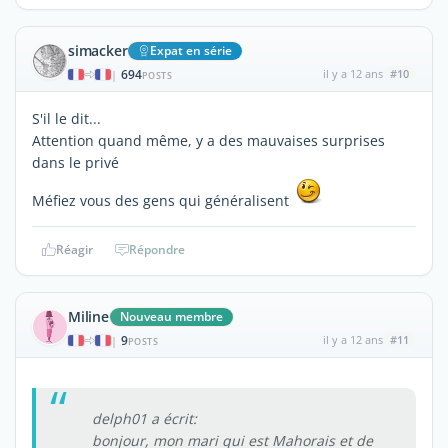
simacker
Expat en série
694
il y a 12 ans
#10
|
POSTS
S'il le dit...
Attention quand même, y a des mauvaises surprises
dans le privé
Méfiez vous des gens qui généralisent
Réagir
Répondre
Miline
Nouveau membre
9
il y a 12 ans
#11
|
POSTS
delph01 a écrit:
bonjour, mon mari qui est Mahorais et de