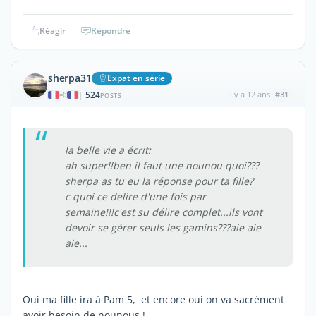
Réagir
Répondre
sherpa31
Expat en série
524
il y a 12 ans
#31
|
POSTS
la belle vie a écrit:
ah super!!ben il faut une nounou quoi???
sherpa as tu eu la réponse pour ta fille?
c quoi ce delire d'une fois par
semaine!!!c'est su délire complet...ils vont
devoir se gérer seuls les gamins???aie aie
aie...
Oui ma fille ira à Pam 5, et encore oui on va sacrément
avoir besoin de nounous !