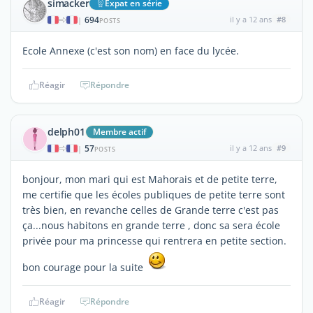
simacker
Expat en série
694
il y a 12 ans
#8
|
POSTS
Ecole Annexe (c'est son nom) en face du lycée.
Réagir
Répondre
delph01
Membre actif
57
il y a 12 ans
#9
|
POSTS
bonjour, mon mari qui est Mahorais et de petite terre,
me certifie que les écoles publiques de petite terre sont
très bien, en revanche celles de Grande terre c'est pas
ça...nous habitons en grande terre , donc sa sera école
privée pour ma princesse qui rentrera en petite section.
bon courage pour la suite
Réagir
Répondre