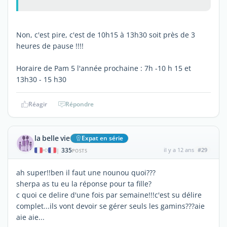
Non, c'est pire, c'est de 10h15 à 13h30 soit près de 3
heures de pause !!!!
Horaire de Pam 5 l'année prochaine : 7h -10 h 15 et
13h30 - 15 h30
Réagir
Répondre
la belle vie
Expat en série
335
il y a 12 ans
#29
|
POSTS
ah super!!ben il faut une nounou quoi???
sherpa as tu eu la réponse pour ta fille?
c quoi ce delire d'une fois par semaine!!!c'est su délire
complet...ils vont devoir se gérer seuls les gamins???aie
aie aie...