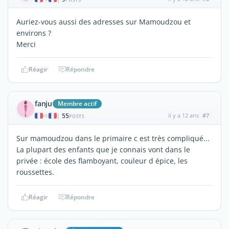
Auriez-vous aussi des adresses sur Mamoudzou et
environs ?
Merci
Réagir
Répondre
fanju
Membre actif
55
il y a 12 ans
#7
|
POSTS
Sur mamoudzou dans le primaire c est très compliqué...
La plupart des enfants que je connais vont dans le
privée : école des flamboyant, couleur d épice, les
roussettes.
Réagir
Répondre