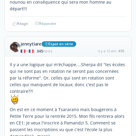
nounou en conséquence qui sera mon homme au
départ!!!
Réagir
Répondre
jennytiare
Expat en série
345
il y a 12 ans
#35
|
POSTS
Il y a une logique qui m'échappe....Sherpa dit "les écoles
qui ne sont pas en rotation ne seront pas concernées
par la réforme". Or, celles qui sont en rotation sont
celles qui manquent de locaux; donc c'est pas le
contraire??!
On est en ce moment à Tsararano mais bougerons à
Petite Terre pour la rentrée 2015. Mon fils rentrera alors
en CE1; je veux l'inscrire à Pamandzi 5. Comment se
passent les inscriptions vu que c'est l'école la plus