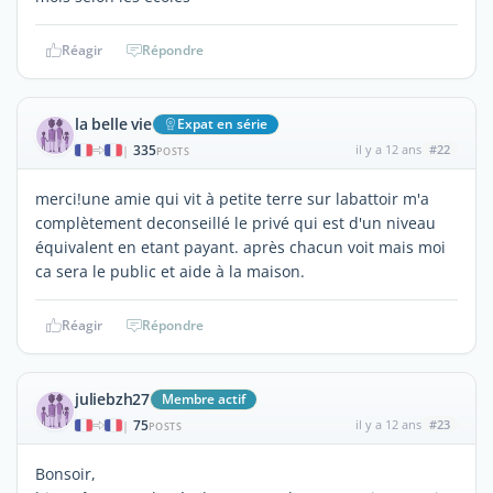
Réagir
Répondre
la belle vie
Expat en série
335
il y a 12 ans
#22
|
POSTS
merci!une amie qui vit à petite terre sur labattoir m'a
complètement deconseillé le privé qui est d'un niveau
équivalent en etant payant. après chacun voit mais moi
ca sera le public et aide à la maison.
Réagir
Répondre
juliebzh27
Membre actif
75
il y a 12 ans
#23
|
POSTS
Bonsoir,