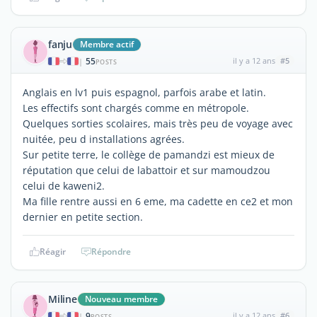
fanju
Membre actif
55
il y a 12 ans
#5
|
POSTS
Anglais en lv1 puis espagnol, parfois arabe et latin.
Les effectifs sont chargés comme en métropole.
Quelques sorties scolaires, mais très peu de voyage avec
nuitée, peu d installations agrées.
Sur petite terre, le collège de pamandzi est mieux de
réputation que celui de labattoir et sur mamoudzou
celui de kaweni2.
Ma fille rentre aussi en 6 eme, ma cadette en ce2 et mon
dernier en petite section.
Réagir
Répondre
Miline
Nouveau membre
9
il y a 12 ans
#6
|
POSTS