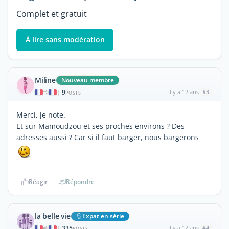
Complet et gratuit
À lire sans modération
Miline
Nouveau membre
9
il y a 12 ans
#3
|
POSTS
Merci, je note.
Et sur Mamoudzou et ses proches environs ? Des
adresses aussi ? Car si il faut barger, nous bargerons
Réagir
Répondre
la belle vie
Expat en série
335
il y a 12 ans
#4
|
POSTS