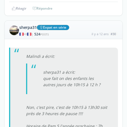
Réagir
Répondre
sherpa31
Expat en série
524
il y a 12 ans
#30
|
POSTS
Malindi a écrit:
sherpa31 a écrit:
que fait on des enfants les
autres jours de 10h15 à 12 h ?
Non, c'est pire, c'est de 10h15 à 13h30 soit
près de 3 heures de pause !!!!
Horaire de Pam 5 l'année prochaine : 7h