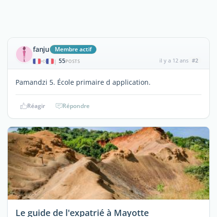
fanju
Membre actif
55
il y a 12 ans
#2
|
POSTS
Pamandzi 5. École primaire d application.
Réagir
Répondre
Le guide de l'expatrié à Mayotte