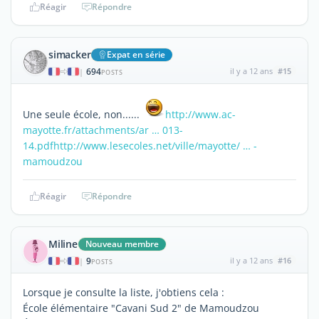
Réagir
Répondre
simacker
Expat en série
694
il y a 12 ans
#15
|
POSTS
Une seule école, non......
http://www.ac-
mayotte.fr/attachments/ar … 013-
14.pdf
http://www.lesecoles.net/ville/mayotte/ … -
mamoudzou
Réagir
Répondre
Miline
Nouveau membre
9
il y a 12 ans
#16
|
POSTS
Lorsque je consulte la liste, j'obtiens cela :
École élémentaire "Cavani Sud 2" de Mamoudzou