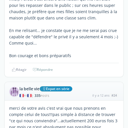
pour les repasser dans le public ; sur ces heures super
chaudes, je préfère que mes filles soient tranquilles à la
maison plutôt que dans une classe sans clim.
En me relisant... je constate que je ne me serai pas crue
capable de "défendre" le privé il y a seulement 4 mois ;-)
Comme quoi...
Bon courage et bons préparatifs
Réagir
Répondre
la belle vie
Expat en série
335
il y a 12 ans
#24
|
POSTS
merci de votre avis c'est vrai que nous prenons en
compte celui de tous!!!pas simple à distance de trouver
"ce qui nous conviendra"...actuellement 200 euros fois 3
par mois ce n'est absolument pas possible pour