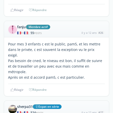
Réagir
Répondre
fanju
Membre actif
55
il y a 12 ans
#26
|
POSTS
Pour mes 3 enfants c est le public, pam5, et les mettre
dans le privée, c est souvent la exception vu le prix
exigé.
Pas besoin de cned, le niveau est bon, il suffit de suivre
et de travailler un peu avec eux mais comme en
métropole.
Après on est d accord pam5, c est particulier.
Réagir
Répondre
sherpa31
Expat en série
524
il y a 12 ans
#27
|
POSTS