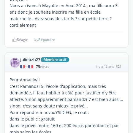
Nous arrivons à Mayotte en Aout 2014 , ma fille aura 3
ans donc je souhaite inscrire ma fille en école
maternelle , Avez vous des tarifs ? sur petite terre ?
cordialement
Réagir
Répondre
juliebzh27
Membre actif
75
il y a 12 ans
#21
|
POSTS
Pour Annaetwil
C'est Pamandzi 5, l'école d'application, mais très
demandée, il faut habiter à côté pour justifier d'y être
affecté. Sinon apparemment pamandzi 7 est bien aussi...
sinon, c'est sans doute mieux le privé...
Pour répondre à novouYSIDIEG, le cout :
dans le public : gratuit
dans le privé : entre 160 et 200 euros par enfant et par
mois selon les écoles