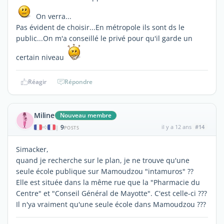
On verra...
Pas évident de choisir...En métropole ils sont ds le
public...On m'a conseillé le privé pour qu'il garde un
certain niveau
Réagir
Répondre
Miline
Nouveau membre
9
il y a 12 ans
#14
|
POSTS
Simacker,
quand je recherche sur le plan, je ne trouve qu'une
seule école publique sur Mamoudzou "intamuros" ??
Elle est située dans la même rue que la "Pharmacie du
Centre" et "Conseil Général de Mayotte". C'est celle-ci ???
Il n'ya vraiment qu'une seule école dans Mamoudzou ???