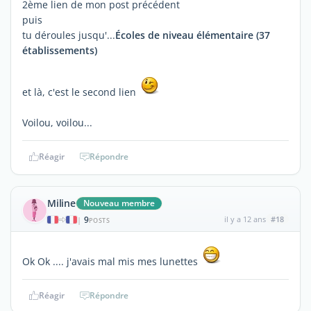
2ème lien de mon post précédent
puis
tu déroules jusqu'...
Écoles de niveau élémentaire (37
établissements)
et là, c'est le second lien
Voilou, voilou...
Réagir
Répondre
Miline
Nouveau membre
9
il y a 12 ans
#18
|
POSTS
Ok Ok .... j'avais mal mis mes lunettes
Réagir
Répondre