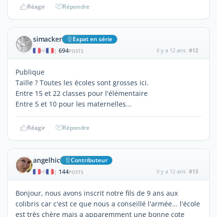
Réagir
Répondre
simacker
Expat en série
694
il y a 12 ans
#12
|
POSTS
Publique
Taille ? Toutes les écoles sont grosses ici.
Entre 15 et 22 classes pour l'élémentaire
Entre 5 et 10 pour les maternelles...
Réagir
Répondre
angelhic
Contributeur
144
il y a 12 ans
#13
|
POSTS
Bonjour, nous avons inscrit notre fils de 9 ans aux
colibris car c'est ce que nous a conseillé l'armée... l'école
est très chère mais a apparemment une bonne cote