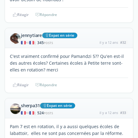
Réagir
Répondre
jennytiare
Expat en série
345
il y a 12 ans
#32
|
POSTS
C'est vraiment confirmé pour Pamandzi 5?? Qu'en est-il
des autres écoles? Certaines écoles à Petite terre sont-
elles en rotation? merci
Réagir
Répondre
sherpa31
Expat en série
524
il y a 12 ans
#33
|
POSTS
Pam 7 est en rotation, il y a aussi quelques écoles de
labattoir, elles ne sont pas concernées par la réforme.