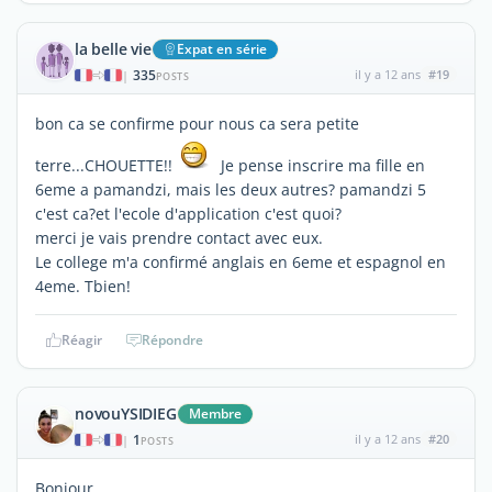
la belle vie
Expat en série
335
il y a 12 ans
#19
|
POSTS
bon ca se confirme pour nous ca sera petite
terre...CHOUETTE!!
Je pense inscrire ma fille en
6eme a pamandzi, mais les deux autres? pamandzi 5
c'est ca?et l'ecole d'application c'est quoi?
merci je vais prendre contact avec eux.
Le college m'a confirmé anglais en 6eme et espagnol en
4eme. Tbien!
Réagir
Répondre
novouYSIDIEG
Membre
1
il y a 12 ans
#20
|
POSTS
Bonjour ,