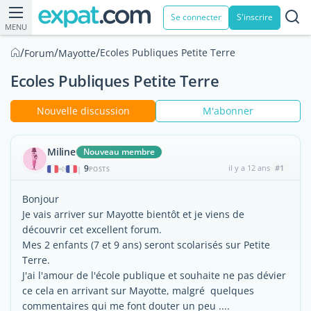
Se connecter
S'inscrire
MENU
/
/
/
Ecoles Publiques Petite Terre
Forum
Mayotte
Ecoles Publiques Petite Terre
Nouvelle discussion
M'abonner
Miline
Nouveau membre
9
il y a 12 ans
#1
|
POSTS
Bonjour
Je vais arriver sur Mayotte bientôt et je viens de
découvrir cet excellent forum.
Mes 2 enfants (7 et 9 ans) seront scolarisés sur Petite
Terre.
J'ai l'amour de l'école publique et souhaite ne pas dévier
ce cela en arrivant sur Mayotte, malgré quelques
commentaires qui me font douter un peu ....