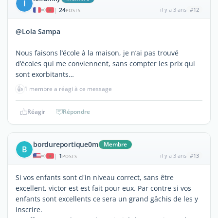
I
24
il y a 3 ans
#12
|
POSTS
@Lola Sampa
Nous faisons l’école à la maison, je n’ai pas trouvé
d’écoles qui me conviennent, sans compter les prix qui
sont exorbitants…
👍
1 membre a réagi à ce message
Réagir
Répondre
bordureportique0m
Membre
B
1
il y a 3 ans
#13
|
POSTS
Si vos enfants sont d'in niveau correct, sans être
excellent, victor est est fait pour eux. Par contre si vos
enfants sont excellents ce sera un grand gâchis de les y
inscrire.