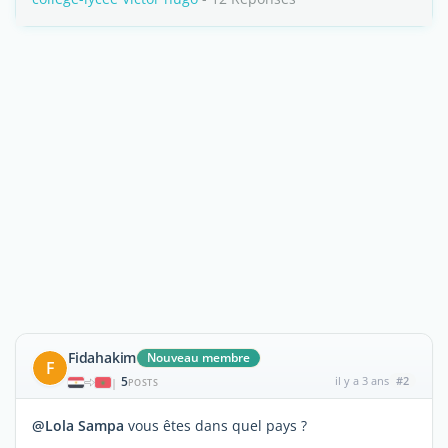
Fidahakim
Nouveau membre
F
5
il y a 3 ans
#2
|
POSTS
@Lola Sampa
vous êtes dans quel pays ?