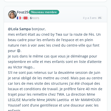
Fouz25
Nouveau membre
6
il y a 3 ans
#6
|
POSTS
@Lola Sampa
bonjour,
mes enfant était au cned by Twa sur la route de Fès. Un
beau cadre pour les enfants de l’espace et en plein
nature rien à voir avec les cned du centre-ville qui font
peur 😧.
je suis dans le même cas que vous je déménage pour
septembre en ville et mes enfants sont en liste d’attente
au Victor Hugo…
S’il ne sont pas retenus sur la deuxième session de juin
je serai obligé de les mettre au cned. Mais pas au centre
car lors de mes visite des structures j’ai été choqué des
locaux et conditions de travail. Je préfère faire 40 min de
trajet pour les remettre chez TWA. La direction Mme
LEGLISE Murielle Mme JANIN Laetitia et Mr MAMHOUDI
Youssef sont d’une gentillesse et une douceur avec les
enfants….