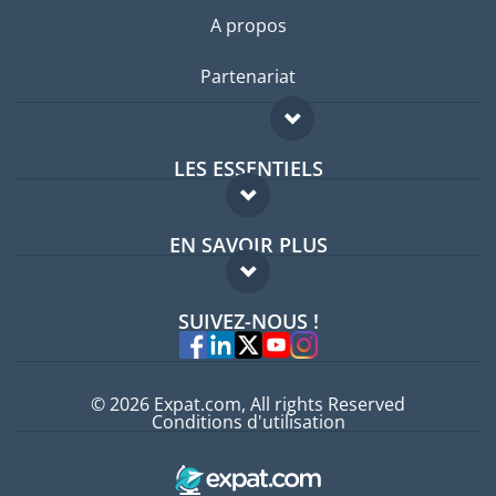
A propos
Partenariat
LES ESSENTIELS
Forum expatriés
EN SAVOIR PLUS
Guides pays
FAQ
Offres d'emploi
SUIVEZ-NOUS !
Experts
© 2026 Expat.com, All rights Reserved
Conditions d'utilisation