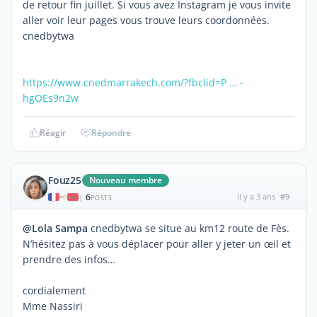
de retour fin juillet. Si vous avez Instagram je vous invite
aller voir leur pages vous trouve leurs coordonnées.
cnedbytwa
https://www.cnedmarrakech.com/?fbclid=P … -
hgOEs9n2w
Réagir
Répondre
Fouz25
Nouveau membre
6
il y a 3 ans
#9
|
POSTS
@Lola Sampa
cnedbytwa se situe au km12 route de Fès.
N’hésitez pas à vous déplacer pour aller y jeter un œil et
prendre des infos…
cordialement
Mme Nassiri