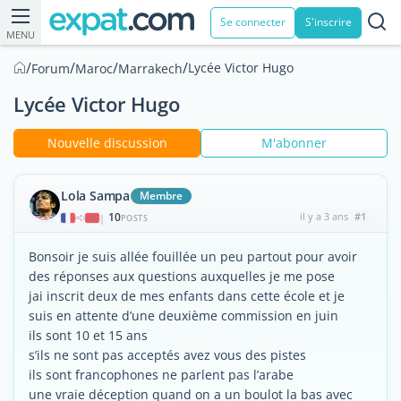
Se connecter
S'inscrire
MENU
/
/
/
/
Lycée Victor Hugo
Forum
Maroc
Marrakech
Lycée Victor Hugo
Nouvelle discussion
M'abonner
Lola Sampa
Membre
10
il y a 3 ans
#1
|
POSTS
Bonsoir je suis allée fouillée un peu partout pour avoir
des réponses aux questions auxquelles je me pose
jai inscrit deux de mes enfants dans cette école et je
suis en attente d’une deuxième commission en juin
ils sont 10 et 15 ans
s’ils ne sont pas acceptés avez vous des pistes
ils sont francophones ne parlent pas l’arabe
une vraie déception quand on a un boulot la bas avec