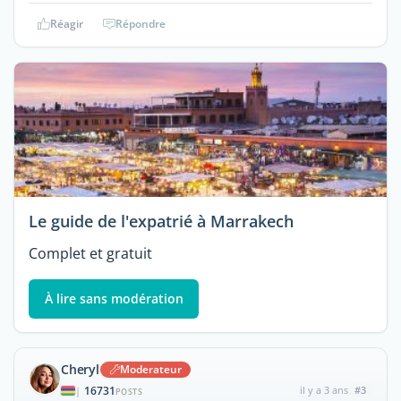
Réagir
Répondre
Le guide de l'expatrié à Marrakech
Complet et gratuit
À lire sans modération
Cheryl
Moderateur
16731
il y a 3 ans
#3
|
POSTS