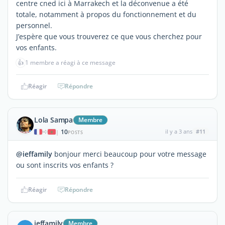
centre cned ici à Marrakech et la déconvenue a été
totale, notamment à propos du fonctionnement et du
personnel.
J’espère que vous trouverez ce que vous cherchez pour
vos enfants.
👍
1 membre a réagi à ce message
Réagir
Répondre
Lola Sampa
Membre
10
il y a 3 ans
#11
|
POSTS
@ieffamily
bonjour merci beaucoup pour votre message
ou sont inscrits vos enfants ?
Réagir
Répondre
ieffamily
Membre