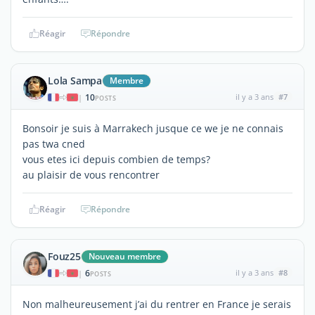
Réagir
Répondre
Lola Sampa
Membre
10
il y a 3 ans
#7
|
POSTS
Bonsoir je suis à Marrakech jusque ce we je ne connais
pas twa cned
vous etes ici depuis combien de temps?
au plaisir de vous rencontrer
Réagir
Répondre
Fouz25
Nouveau membre
6
il y a 3 ans
#8
|
POSTS
Non malheureusement j’ai du rentrer en France je serais