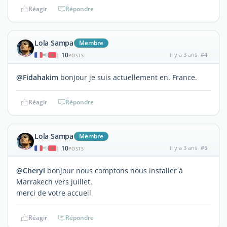
Réagir
Répondre
Lola Sampa
Membre
10
il y a 3 ans
#4
|
POSTS
@Fidahakim
bonjour je suis actuellement en. France.
Réagir
Répondre
Lola Sampa
Membre
10
il y a 3 ans
#5
|
POSTS
@Cheryl
bonjour nous comptons nous installer à
Marrakech vers juillet.
merci de votre accueil
Réagir
Répondre