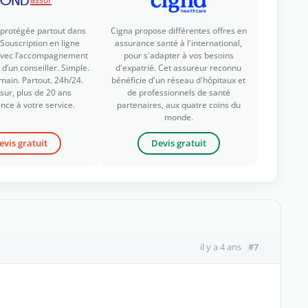
 protégée partout dans
Cigna propose différentes offres en
Souscription en ligne
assurance santé à l'international,
avec l’accompagnement
pour s'adapter à vos besoins
d’un conseiller. Simple.
d'expatrié. Cet assureur reconnu
main. Partout. 24h/24.
bénéficie d'un réseau d'hôpitaux et
ur, plus de 20 ans
de professionnels de santé
nce à votre service.
partenaires, aux quatre coins du
monde.
evis gratuit
Devis gratuit
#7
il y a 4 ans