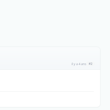
#2
il y a 4 ans