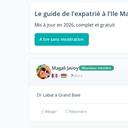
Le guide de l'expatrié à l'Ile M
Mis à jour en 2026, complet et gratuit
À lire sans modération
Magali Javoy
Nouveau membre
7
|
POSTS
Dr Labat à Grand Baie
Réagir
Répondre