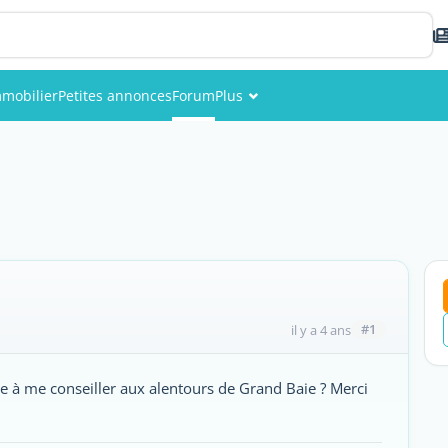
mobilier
Petites annonces
Forum
Plus
Événements
Membres
Photos
#1
il y a 4 ans
te à me conseiller aux alentours de Grand Baie ? Merci