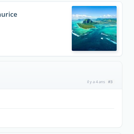
aurice
#3
il y a 4 ans