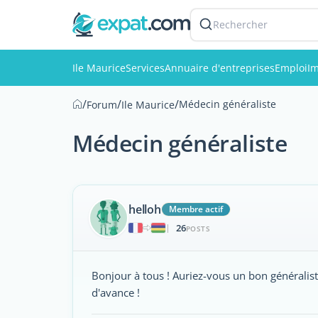
Rechercher
Ile Maurice
Services
Annuaire d'entreprises
Emploi
Im
/
/
/
Médecin généraliste
Forum
Ile Maurice
Médecin généraliste
helloh
Membre actif
26
|
POSTS
Bonjour à tous ! Auriez-vous un bon généralis
d'avance !