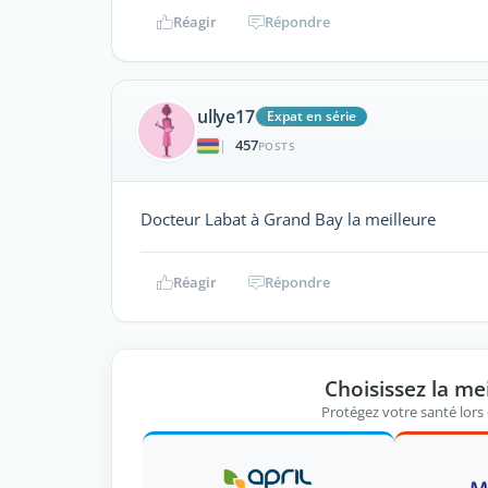
Réagir
Répondre
ullye17
Expat en série
457
|
POSTS
Docteur Labat à Grand Bay la meilleure
Réagir
Répondre
Choisissez la me
Protégez votre santé lors 