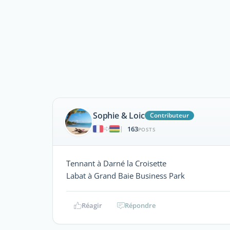
Sophie & Loic
Contributeur
163
|
POSTS
Tennant à Darné la Croisette
Labat à Grand Baie Business Park
Réagir
Répondre