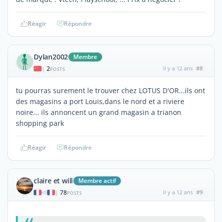
Réagir
Répondre
Dylan2002
Membre
2
il y a 12 ans
#8
|
POSTS
tu pourras surement le trouver chez LOTUS D'OR...ils ont
des magasins a port Louis,dans le nord et a riviere
noire... ils annoncent un grand magasin a trianon
shopping park
Réagir
Répondre
claire et will
Membre actif
78
il y a 12 ans
#9
|
POSTS