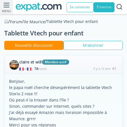
Se connecter
S'inscrire
MENU
/
/
/
Tablette Vtech pour enfant
Forum
Ile Maurice
Tablette Vtech pour enfant
Nouvelle discussion
M'abonner
claire et will
Membre actif
78
il y a 12 ans
#1
|
POSTS
Bonjour,
le papa noël cherche désespérément la tablette Vtech
Storio 2 rose !!!
Où peut-il la trouver dans l'île ?
Sinon, commander sur Internet, quels sites ?
J'ai déjà essayé Amazon mais livraison impossible à
Maurice. grrrr
Merci pour vos réponses