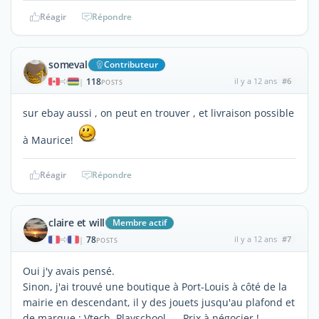
Réagir
Répondre
someval
Contributeur
118
il y a 12 ans
#6
|
POSTS
sur ebay aussi , on peut en trouver , et livraison possible
à Maurice!
Réagir
Répondre
claire et will
Membre actif
78
il y a 12 ans
#7
|
POSTS
Oui j'y avais pensé.
Sinon, j'ai trouvé une boutique à Port-Louis à côté de la
mairie en descendant, il y des jouets jusqu'au plafond et
de marque : Vtech, Playschool, ... Prix à négocier !