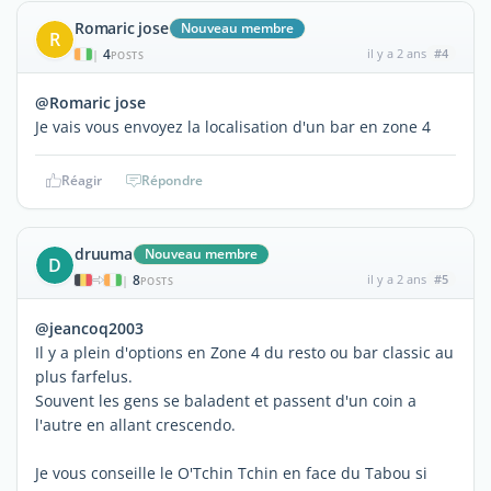
Romaric jose
Nouveau membre
R
4
il y a 2 ans
#4
|
POSTS
@Romaric jose
Je vais vous envoyez la localisation d'un bar en zone 4
Réagir
Répondre
druuma
Nouveau membre
D
8
il y a 2 ans
#5
|
POSTS
@jeancoq2003
Il y a plein d'options en Zone 4 du resto ou bar classic au
plus farfelus.
Souvent les gens se baladent et passent d'un coin a
l'autre en allant crescendo.
Je vous conseille le O'Tchin Tchin en face du Tabou si