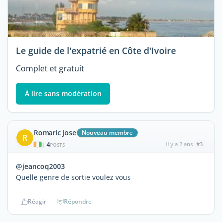
Le guide de l'expatrié en Côte d'Ivoire
Complet et gratuit
À lire sans modération
Romaric jose
Nouveau membre
R
4
il y a 2 ans
#3
|
POSTS
@jeancoq2003
Quelle genre de sortie voulez vous
Réagir
Répondre