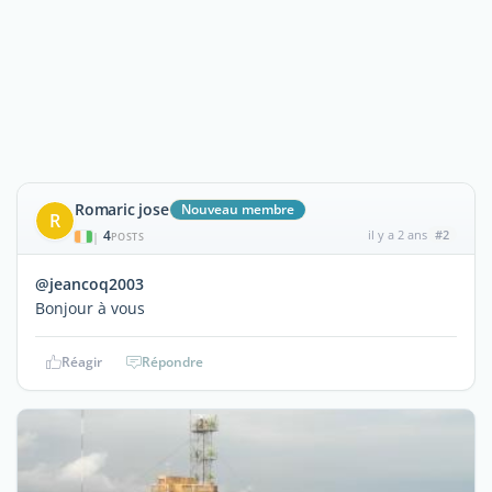
Romaric jose
Nouveau membre
R
4
il y a 2 ans
#2
|
POSTS
@jeancoq2003
Bonjour à vous
Réagir
Répondre