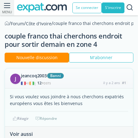
Se connecter
S'inscrire
MENU
/
/
/
couple franco thai cherchons endroit po
Forum
Côte d'Ivoire
couple franco thai cherchons endroit
pour sortir demain en zone 4
Nouvelle discussion
M'abonner
jeancoq2003
Banni
J
12
il y a 2 ans
#1
|
POSTS
Si vous voulez vous joindre à nous cherchons expatriés
européens vous êtes les bienvenus
Réagir
Répondre
Voir aussi