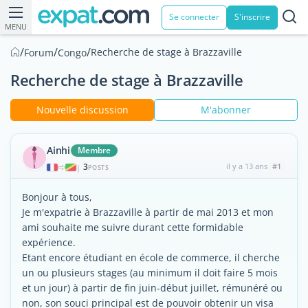
Se connecter
S'inscrire
MENU
/
/
/
Recherche de stage à Brazzaville
Forum
Congo
Recherche de stage à Brazzaville
Nouvelle discussion
M'abonner
Ainhi
Membre
3
il y a 13 ans
#1
|
POSTS
Bonjour à tous,
Je m'expatrie à Brazzaville à partir de mai 2013 et mon
ami souhaite me suivre durant cette formidable
expérience.
Etant encore étudiant en école de commerce, il cherche
un ou plusieurs stages (au minimum il doit faire 5 mois
et un jour) à partir de fin juin-début juillet, rémunéré ou
non, son souci principal est de pouvoir obtenir un visa