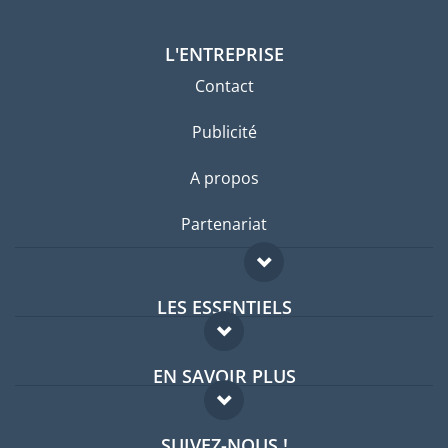
L'ENTREPRISE
Contact
Publicité
A propos
Partenariat
LES ESSENTIELS
Forum expatriés
EN SAVOIR PLUS
Guides pays
FAQ
Offres d'emploi
SUIVEZ-NOUS !