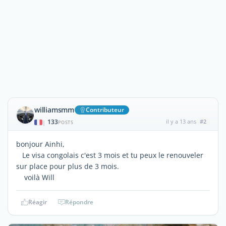
williamsmm
Contributeur
133
il y a 13 ans
#2
|
POSTS
bonjour Ainhi,
Le visa congolais c'est 3 mois et tu peux le renouveler
sur place pour plus de 3 mois.
voilà Will
Réagir
Répondre