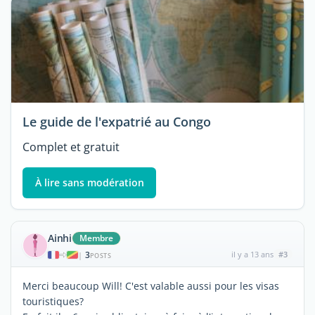
Le guide de l'expatrié au Congo
Complet et gratuit
À lire sans modération
Ainhi
Membre
3
il y a 13 ans
#3
|
POSTS
Merci beaucoup Will! C'est valable aussi pour les visas
touristiques?