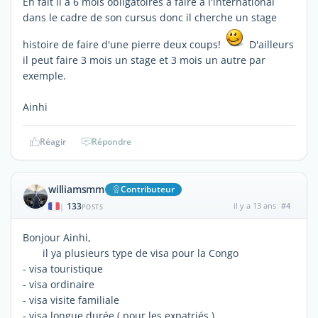
En fait il a 6 mois obligatoires à faire à l'international
dans le cadre de son cursus donc il cherche un stage
histoire de faire d'une pierre deux coups!
D'ailleurs
il peut faire 3 mois un stage et 3 mois un autre par
exemple.
Ainhi
Réagir
Répondre
williamsmm
Contributeur
133
il y a 13 ans
#4
|
POSTS
Bonjour Ainhi,
il ya plusieurs type de visa pour la Congo
- visa touristique
- visa ordinaire
- visa visite familiale
- visa longue durée ( pour les expatriés )