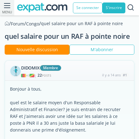
Se connecter
S'inscrire
MENU
/
/
/
quel salaire pour un RAF à pointe noire
Forum
Congo
quel salaire pour un RAF à pointe noire
Nouvelle discussion
M'abonner
DIDOMIX
Membre
22
il y a 14 ans
#1
|
POSTS
Bonjour à tous,
quel est le salaire moyen d'un Responsable
Administratif et Financier? je suis entrain de recruter
RAF et j'aimerais avoir une idée sur les salaires à ce
poste à PNR il a 30 ans juste la basa salariale je lui
donnerais une prime d'éloignement.