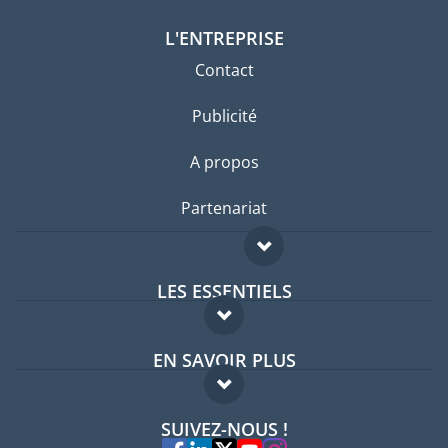
L'ENTREPRISE
Contact
Publicité
A propos
Partenariat
LES ESSENTIELS
Forum expatriés
EN SAVOIR PLUS
Guides pays
FAQ
Offres d'emploi
SUIVEZ-NOUS !
Experts