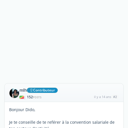
mlh
Contributeur
152
il y a 14 ans
#2
|
POSTS
Bonjour Dido,
Je te conseille de te reférer à la convention salariale de