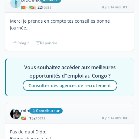
22
il y a 14 ans
#3
|
POSTS
Merci je prends en compte tes conseilles bonne
journée...
Réagir
Répondre
Vous souhaitez accéder aux meilleures
opportunités d''emploi au Congo ?
Consultez des agences de recrutement
mlh
Contributeur
152
il y a 14 ans
#4
|
POSTS
Pas de quoi Dido.
Bonne chance à toi!