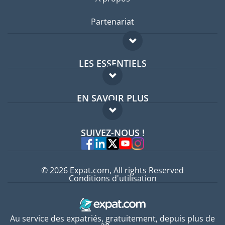
Partenariat
LES ESSENTIELS
Forum expatriés
EN SAVOIR PLUS
Guides pays
FAQ
Offres d'emploi
SUIVEZ-NOUS !
Experts
© 2026 Expat.com, All rights Reserved
Conditions d'utilisation
Au service des expatriés, gratuitement, depuis plus de