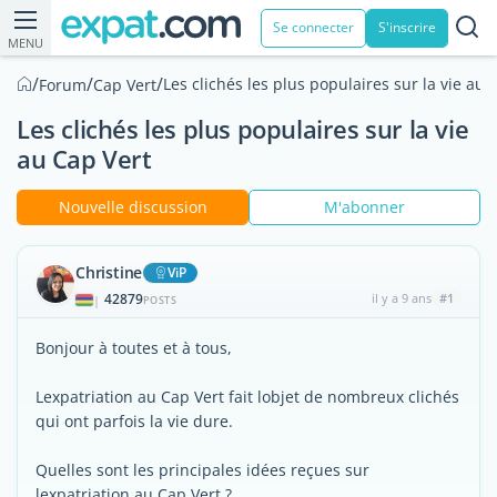
Se connecter
S'inscrire
MENU
/
/
/
Les clichés les plus populaires sur la vie au 
Forum
Cap Vert
Les clichés les plus populaires sur la vie
au Cap Vert
Nouvelle discussion
M'abonner
Christine
ViP
42879
il y a 9 ans
#1
|
POSTS
Bonjour à toutes et à tous,
Lexpatriation au Cap Vert fait lobjet de nombreux clichés
qui ont parfois la vie dure.
Quelles sont les principales idées reçues sur
lexpatriation au Cap Vert ?