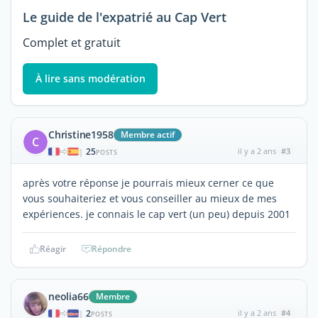
Le guide de l'expatrié au Cap Vert
Complet et gratuit
À lire sans modération
Christine1958
Membre actif
C
25
il y a 2 ans
#3
|
POSTS
après votre réponse je pourrais mieux cerner ce que
vous souhaiteriez et vous conseiller au mieux de mes
expériences. je connais le cap vert (un peu) depuis 2001
Réagir
Répondre
neolia66
Membre
2
il y a 2 ans
#4
|
POSTS