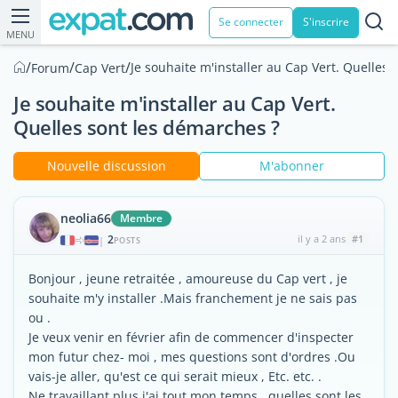
Se connecter
S'inscrire
MENU
/
/
/
Je souhaite m'installer au Cap Vert. Quelles
Forum
Cap Vert
Je souhaite m'installer au Cap Vert.
Quelles sont les démarches ?
Nouvelle discussion
M'abonner
neolia66
Membre
2
il y a 2 ans
#1
|
POSTS
Bonjour , jeune retraitée , amoureuse du Cap vert , je
souhaite m'y installer .Mais franchement je ne sais pas
ou .
Je veux venir en février afin de commencer d'inspecter
mon futur chez- moi , mes questions sont d'ordres .Ou
vais-je aller, qu'est ce qui serait mieux , Etc. etc. .
Ne travaillant plus j'ai tout mon temps , quelles sont les