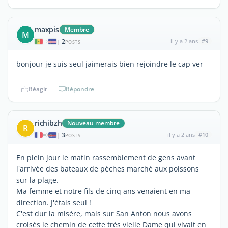
maxpis
Membre
M
2
il y a 2 ans
#9
|
POSTS
bonjour je suis seul jaimerais bien rejoindre le cap ver
Réagir
Répondre
richibzh
Nouveau membre
R
3
il y a 2 ans
#10
|
POSTS
En plein jour le matin rassemblement de gens avant
l'arrivée des bateaux de pèches marché aux poissons
sur la plage.
Ma femme et notre fils de cinq ans venaient en ma
direction. J'étais seul !
C'est dur la misère, mais sur San Anton nous avons
croisés le chemin de cette très vielle Dame qui vivait en