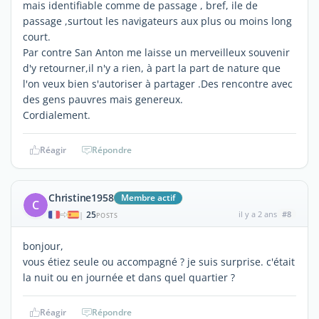
mais identifiable comme de passage , bref, ile de
passage ,surtout les navigateurs aux plus ou moins long
court.
Par contre San Anton me laisse un merveilleux souvenir
d'y retourner,il n'y a rien, à part la part de nature que
l'on veux bien s'autoriser à partager .Des rencontre avec
des gens pauvres mais genereux.
Cordialement.
Réagir
Répondre
Christine1958
Membre actif
C
25
il y a 2 ans
#8
|
POSTS
bonjour,
vous étiez seule ou accompagné ? je suis surprise. c'était
la nuit ou en journée et dans quel quartier ?
Réagir
Répondre