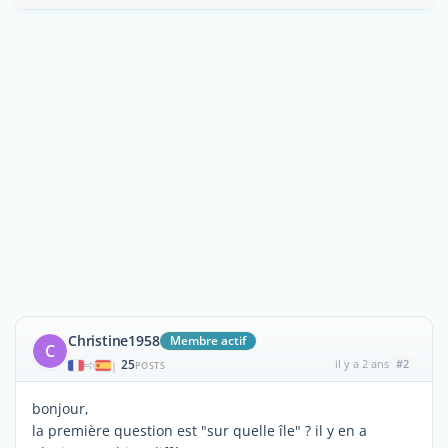
Christine1958
Membre actif
C
25
il y a 2 ans
#2
|
POSTS
bonjour,
la première question est "sur quelle île" ? il y en a