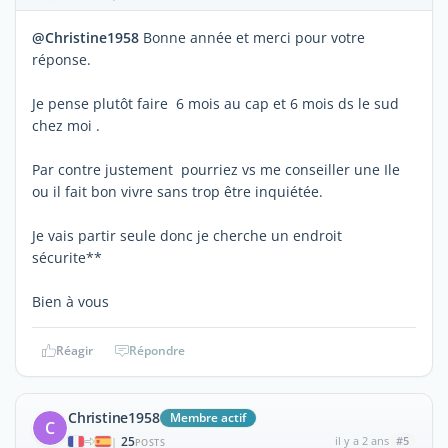
@Christine1958
Bonne année et merci pour votre
réponse.
Je pense plutôt faire 6 mois au cap et 6 mois ds le sud
chez moi .
Par contre justement pourriez vs me conseiller une Ile
ou il fait bon vivre sans trop être inquiétée.
Je vais partir seule donc je cherche un endroit
sécurite**
Bien à vous
Réagir
Répondre
Christine1958
Membre actif
C
25
il y a 2 ans
#5
|
POSTS