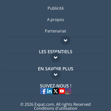
Publicité
A propos
Partenariat
LES ESSENTIELS
Forum expatriés
EN SAVOIR PLUS
Guides pays
FAQ
Offres d'emploi
SUIVEZ-NOUS !
Experts
© 2026 Expat.com, All rights Reserved
Conditions d'utilisation