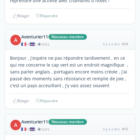
reprendre une activité avec chambres d hôtes !
Réagir
Répondre
Aventurier11
Nouveau membre
A
4
il y a 2 ans
#14
|
POSTS
Bonjour , j'espère ne pas répondre tardivement , en ce
qui me concerne le cap vert est un endroit magnifique ,
sans parler anglais , portugais encore moins créole , j'ai
passé des moments sans résistance et remplie de joie ,
c'est un pays acceuillant , j'y vais assez souvent
Réagir
Répondre
Aventurier11
Nouveau membre
A
4
il y a 2 ans
#15
|
POSTS