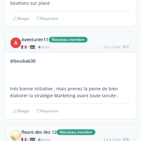
locations sur place
Réagir
Répondre
Aventurier11
Nouveau membre
A
4
il y a 2 ans
#17
|
POSTS
@bouba630
trés bonne initiative , mais prenez la peine de bien
élaborer la stratégie Marketing avant toute lancée .
Réagir
Répondre
fleure des iles 12
Nouveau membre
6
il y a 2 ans
#18
|
POSTS