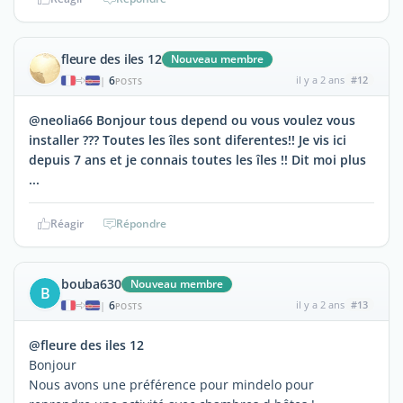
fleure des iles 12
Nouveau membre
6
il y a 2 ans
#12
|
POSTS
@neolia66 Bonjour tous depend ou vous voulez vous
installer ??? Toutes les îles sont diferentes!! Je vis ici
depuis 7 ans et je connais toutes les îles !! Dit moi plus
...
Réagir
Répondre
bouba630
Nouveau membre
B
6
il y a 2 ans
#13
|
POSTS
@fleure des iles 12
Bonjour
Nous avons une préférence pour mindelo pour