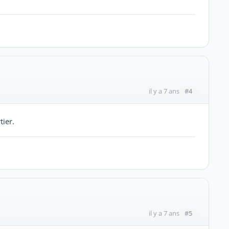
#4
il y a 7 ans
ier.
#5
il y a 7 ans