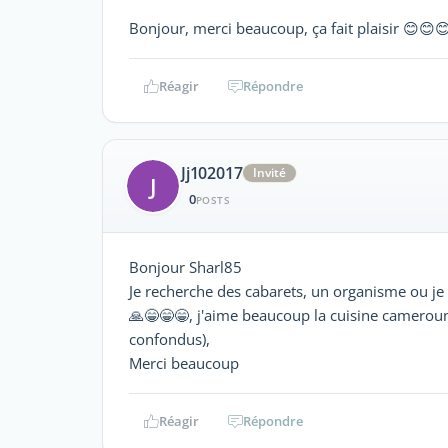
Bonjour, merci beaucoup, ça fait plaisir 😊😊
Réagir
Répondre
Jj102017
Invité
J
0
POSTS
Bonjour Sharl85
Je recherche des cabarets, un organisme ou je
🙏😁😁😁, j'aime beaucoup la cuisine cameroun
confondus),
Merci beaucoup
Réagir
Répondre