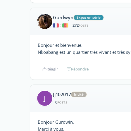
Gurdwyn
Expat en série
272
|
POSTS
Bonjour et bienvenue.
Nkoabang est un quartier très vivant et très 
Réagir
Répondre
Jj102017
Invité
J
0
POSTS
Bonjour Gurdwin,
Merci à vous.