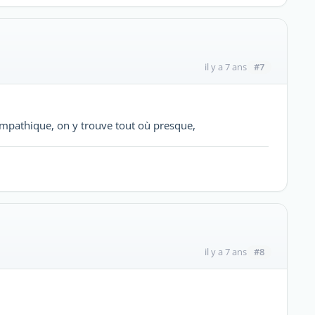
#7
il y a 7 ans
sympathique, on y trouve tout où presque,
#8
il y a 7 ans