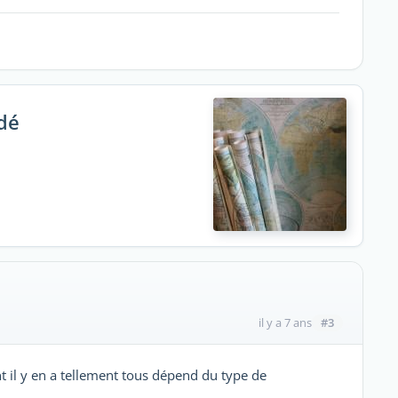
dé
#3
il y a 7 ans
t il y en a tellement tous dépend du type de