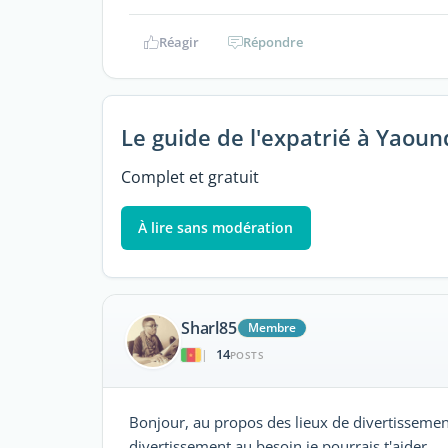
Réagir
Répondre
Le guide de l'expatrié à Yaoun
Complet et gratuit
À lire sans modération
Sharl85
Membre
14
|
POSTS
Bonjour, au propos des lieux de divertissemen
divertissement au besoin je pourrais t'aider