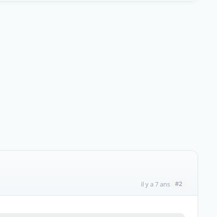
#2
il y a 7 ans