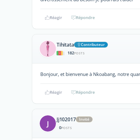
Réagir
Répondre
Tihitata
Contributeur
182
|
POSTS
Bonjour, et bienvenue à Nkoabang, notre quart
Réagir
Répondre
Jj102017
Invité
J
0
POSTS