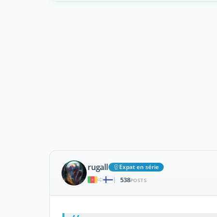
rugall
Expat en série
538
|
POSTS