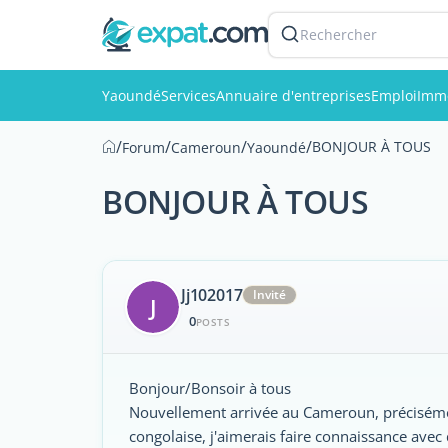
Rechercher
Yaoundé
Services
Annuaire d'entreprises
Emploi
Immo
/
/
/
/
BONJOUR À TOUS
Forum
Cameroun
Yaoundé
BONJOUR À TOUS
Jj102017
Invité
J
0
POSTS
Bonjour/Bonsoir à tous
Nouvellement arrivée au Cameroun, précisémen
congolaise, j'aimerais faire connaissance avec 