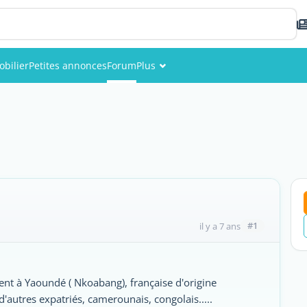
bilier
Petites annonces
Forum
Plus
Événements
Membres
Photos
#1
il y a 7 ans
t à Yaoundé ( Nkoabang), française d'origine
d'autres expatriés, camerounais, congolais.....