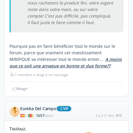
nous rachetons le produit fini, votre argent
reste dans votre main, ou sur votre
compte! C'est pas difficile, pas compliqué,
il faut juste le faire comme il faut.
Pourquoi pas en faire bénéficier tout le monde sur le
forum, parce que vraiment cet investissement
MIRIFIQUE va intéresser tout le monde entier...
A moins
que ce soit une arnaque en bonne et due forme??
👍
1 membre a réagi à ce message
Réagir
Eureka Del Campo
ViP
1057
il y a 11 ans
#19
|
POSTS
Toulouz,