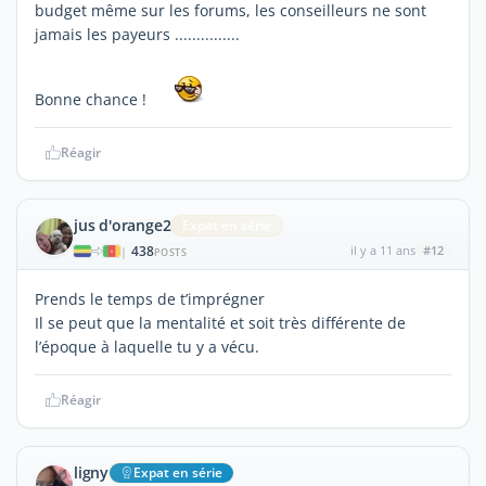
budget même sur les forums, les conseilleurs ne sont
jamais les payeurs ...............
Bonne chance !
Réagir
jus d'orange2
Expat en série
438
il y a 11 ans
#12
|
POSTS
Prends le temps de t’imprégner
Il se peut que la mentalité et soit très différente de
l’époque à laquelle tu y a vécu.
Réagir
ligny
Expat en série