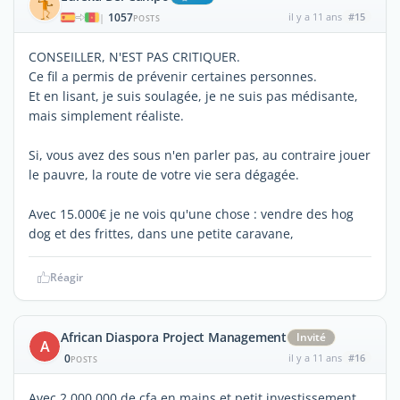
1057
il y a 11 ans
#15
|
POSTS
CONSEILLER, N'EST PAS CRITIQUER.
Ce fil a permis de prévenir certaines personnes.
Et en lisant, je suis soulagée, je ne suis pas médisante,
mais simplement réaliste.
Si, vous avez des sous n'en parler pas, au contraire jouer
le pauvre, la route de votre vie sera dégagée.
Avec 15.000€ je ne vois qu'une chose : vendre des hog
dog et des frittes, dans une petite caravane,
Réagir
African Diaspora Project Management
Invité
A
0
il y a 11 ans
#16
POSTS
Avec 2.000.000 de cfa en mains et petit investissement