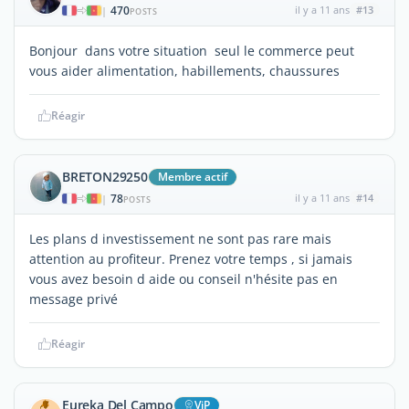
470
il y a 11 ans
#13
|
POSTS
Bonjour dans votre situation seul le commerce peut
vous aider alimentation, habillements, chaussures
Réagir
BRETON29250
Membre actif
78
il y a 11 ans
#14
|
POSTS
Les plans d investissement ne sont pas rare mais
attention au profiteur. Prenez votre temps , si jamais
vous avez besoin d aide ou conseil n'hésite pas en
message privé
Réagir
Eureka Del Campo
ViP