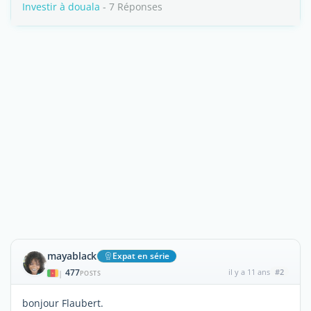
Investir à douala
- 7 Réponses
mayablack
Expat en série
477
il y a 11 ans
#2
|
POSTS
bonjour Flaubert.