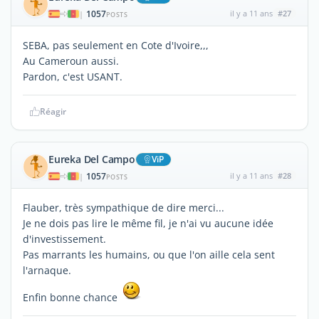
1057
il y a 11 ans
#27
|
POSTS
SEBA, pas seulement en Cote d'Ivoire,,,
Au Cameroun aussi.
Pardon, c'est USANT.
Réagir
Eureka Del Campo
ViP
1057
il y a 11 ans
#28
|
POSTS
Flauber, très sympathique de dire merci...
Je ne dois pas lire le même fil, je n'ai vu aucune idée
d'investissement.
Pas marrants les humains, ou que l'on aille cela sent
l'arnaque.
Enfin bonne chance