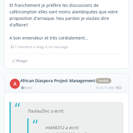
Et franchement je préfère les discussions de
café/comptoir elles sont moins alambiquées que votre
proposition d'arnaque, heu pardon je voulais dire
d'affaire!!
A bon entendeur et très cordialement...
👍
1 membre a réagi à ce message
Réagir
African Diaspora Project Management
Invité
A
0
il y a 11 ans
#22
POSTS
ToulouZinc a écrit:
mik56312 a écrit: