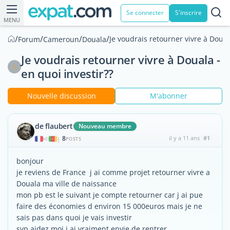
Se connecter
S'inscrire
MENU
/
/
/
/
Je voudrais retourner vivre à Douala
Forum
Cameroun
Douala
Je voudrais retourner vivre à Douala -
en quoi investir??
Nouvelle discussion
M'abonner
de flaubert
Nouveau membre
8
il y a 11 ans
#1
|
POSTS
bonjour
je reviens de France j ai comme projet retourner vivre a
Douala ma ville de naissance
mon pb est le suivant je compte retourner car j ai pue
faire des économies d environ 15 000euros mais je ne
sais pas dans quoi je vais investir
svp aidez moi j ai vraiment envie de rentrer