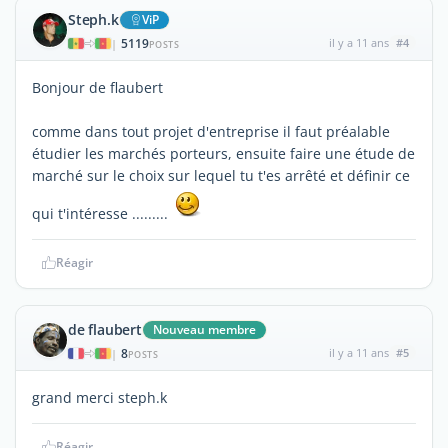
Steph.k
ViP
5119
il y a 11 ans
#4
|
POSTS
Bonjour de flaubert
comme dans tout projet d'entreprise il faut préalable
étudier les marchés porteurs, ensuite faire une étude de
marché sur le choix sur lequel tu t'es arrêté et définir ce
qui t'intéresse .........
Réagir
de flaubert
Nouveau membre
8
il y a 11 ans
#5
|
POSTS
grand merci steph.k
Réagir