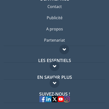
Contact
Publicité
A propos
Partenariat
LES ESSENTIELS
Forum expatriés
EN SAVOIR PLUS
Guides pays
FAQ
Offres d'emploi
SUIVEZ-NOUS !
Experts