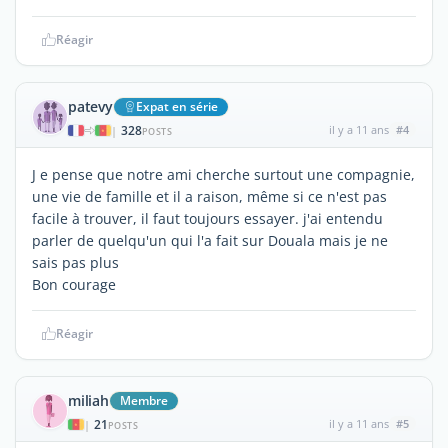
Réagir
patevy
Expat en série
328
il y a 11 ans
#4
|
POSTS
J e pense que notre ami cherche surtout une compagnie,
une vie de famille et il a raison, même si ce n'est pas
facile à trouver, il faut toujours essayer. j'ai entendu
parler de quelqu'un qui l'a fait sur Douala mais je ne
sais pas plus
Bon courage
Réagir
miliah
Membre
21
il y a 11 ans
#5
|
POSTS