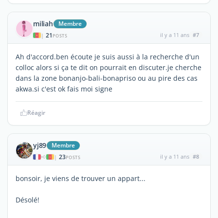
miliah
Membre
21
il y a 11 ans
#7
|
POSTS
Ah d'accord.ben écoute je suis aussi à la recherche d'un
colloc alors si ça te dit on pourrait en discuter.je cherche
dans la zone bonanjo-bali-bonapriso ou au pire des cas
akwa.si c'est ok fais moi signe
Réagir
yj89
Membre
23
il y a 11 ans
#8
|
POSTS
bonsoir, je viens de trouver un appart...
Désolé!