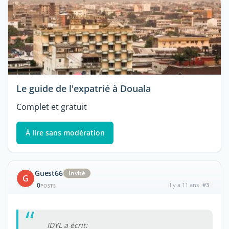
Le guide de l'expatrié à Douala
Complet et gratuit
À lire sans modération
Guest66
Invité
G
0
il y a 11 ans
#3
POSTS
IDYL a écrit: