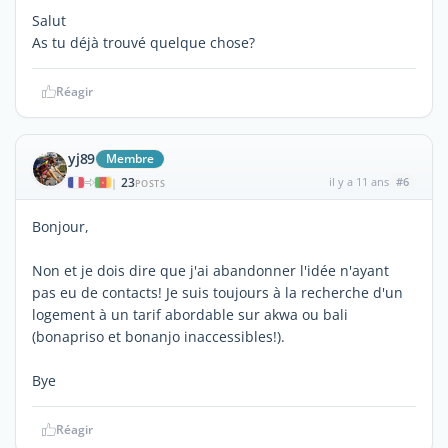
Salut
As tu déjà trouvé quelque chose?
Réagir
yj89
Membre
23
il y a 11 ans
#6
|
POSTS
Bonjour,
Non et je dois dire que j'ai abandonner l'idée n'ayant
pas eu de contacts! Je suis toujours à la recherche d'un
logement à un tarif abordable sur akwa ou bali
(bonapriso et bonanjo inaccessibles!).
Bye
Réagir