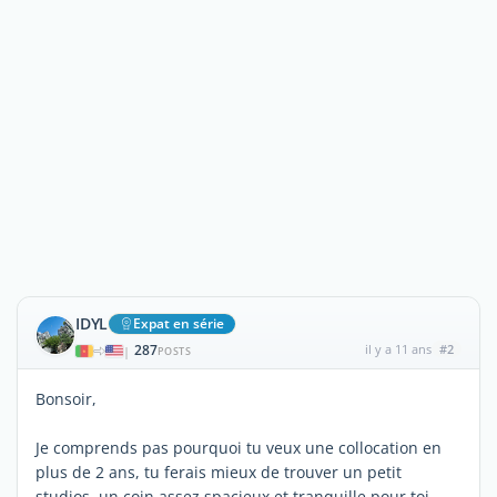
IDYL
Expat en série
287
il y a 11 ans
#2
|
POSTS
Bonsoir,
Je comprends pas pourquoi tu veux une collocation en
plus de 2 ans, tu ferais mieux de trouver un petit
studios, un coin assez spacieux et tranquille pour toi