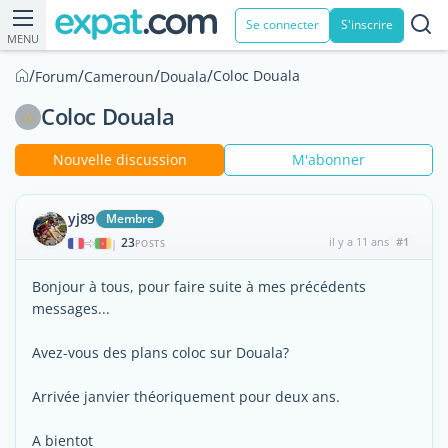
Se connecter
S'inscrire
MENU
/
/
/
/
Coloc Douala
Forum
Cameroun
Douala
Coloc Douala
Nouvelle discussion
M'abonner
yj89
Membre
23
il y a 11 ans
#1
|
POSTS
Bonjour à tous, pour faire suite à mes précédents
messages...
Avez-vous des plans coloc sur Douala?
Arrivée janvier théoriquement pour deux ans.
A bientot