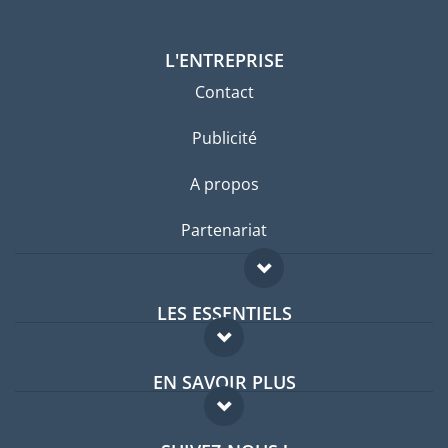
L'ENTREPRISE
Contact
Publicité
A propos
Partenariat
LES ESSENTIELS
Forum expatriés
EN SAVOIR PLUS
Guides pays
FAQ
Offres d'emploi