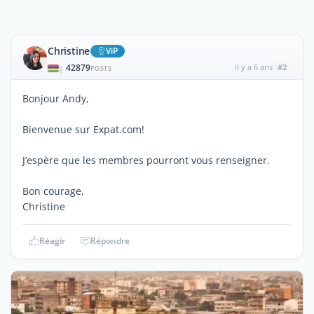
Christine
ViP
42879
il y a 6 ans
#2
|
POSTS
Bonjour Andy,
Bienvenue sur Expat.com!
J’espère que les membres pourront vous renseigner.
Bon courage,
Christine
Réagir
Répondre