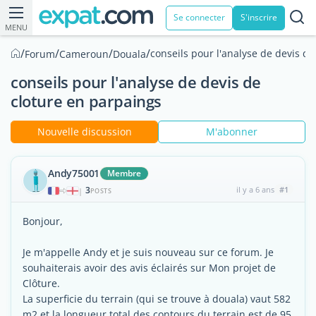
Se connecter
S'inscrire
MENU
/
/
/
/
conseils pour l'analyse de devis d
Forum
Cameroun
Douala
conseils pour l'analyse de devis de
cloture en parpaings
Nouvelle discussion
M'abonner
Andy75001
Membre
3
il y a 6 ans
#1
|
POSTS
Bonjour,
Je m'appelle Andy et je suis nouveau sur ce forum. Je
souhaiterais avoir des avis éclairés sur Mon projet de
Clôture.
La superficie du terrain (qui se trouve à douala) vaut 582
m2 et la longueur total des contours du terrain est de 95