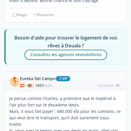
main d'oeuvre. Bonne chance et bon courage
Réagir
Répondre
Besoin d'aide pour trouver le logement de vos
rêves à Douala ?
Consultez les agences immobilières
Eureka Del Campo
ViP
1057
il y a 6 ans
#5
|
POSTS
Je pense comme Charles, a première vue le matériel à
l'air plus fort sur le deuxième devis.
Mais, il vous fait payer : 680.000 xfa pour les camions, ce
qui veut dire le transport, qu'il doit surement sous-
traiter.
Si, vous avez le temps avec vos devis en main, aller voir