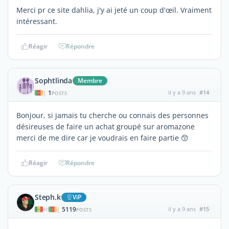
Merci pr ce site dahlia, j'y ai jeté un coup d'œil. Vraiment
intéressant.
Réagir
Répondre
Sophtlinda
Membre
1
il y a 9 ans
#14
|
POSTS
Bonjour, si jamais tu cherche ou connais des personnes
désireuses de faire un achat groupé sur aromazone
merci de me dire car je voudrais en faire partie 😙
Réagir
Répondre
Steph.k
ViP
5119
il y a 9 ans
#15
|
POSTS