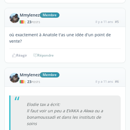
Mmylenez
Membre
23
il y a 11 ans
#5
|
POSTS
où exactement à Anatole t'as une idée d'un point de
vente?
Réagir
Répondre
Mmylenez
Membre
23
il y a 11 ans
#6
|
POSTS
Elodie tax a écrit:
Il faut voir un peu a EVAKA a Akwa ou a
bonamoussadi et dans les instituts de
soins