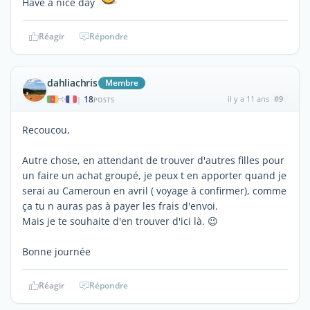
Have a nice day
Réagir
Répondre
dahliachris
Membre
18
il y a 11 ans
#9
|
POSTS
Recoucou,
Autre chose, en attendant de trouver d'autres filles pour
un faire un achat groupé, je peux t en apporter quand je
serai au Cameroun en avril ( voyage à confirmer), comme
ça tu n auras pas à payer les frais d'envoi.
Mais je te souhaite d'en trouver d'ici là. 😉
Bonne journée
Réagir
Répondre