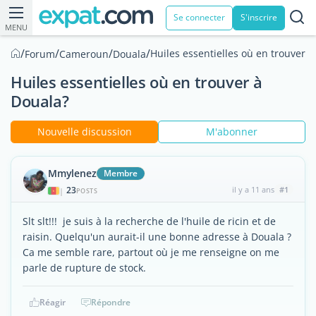
Se connecter
S'inscrire
MENU
/
/
/
/
Huiles essentielles où en trouver 
Forum
Cameroun
Douala
Huiles essentielles où en trouver à
Douala?
Nouvelle discussion
M'abonner
Mmylenez
Membre
23
il y a 11 ans
#1
|
POSTS
Slt slt!!! je suis à la recherche de l'huile de ricin et de
raisin. Quelqu'un aurait-il une bonne adresse à Douala ?
Ca me semble rare, partout où je me renseigne on me
parle de rupture de stock.
Réagir
Répondre