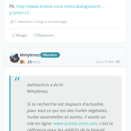
PS:
http://www.aroma-zone.com/catalogsearch …
p;limit=12
👍
1 membre a réagi à ce message
Réagir
Répondre
Mmylenez
Membre
23
il y a 11 ans
#8
|
POSTS
dahliachris a écrit:
Mmylenez,
Si ta recherche est toujours d'actualité,
pour tout ce qui est des huiles végétales,
huiles essentielles et autres, il existe un
site en ligne:
www.aroma-zone.com
, c'est la
référence pour les addicts de la beauté