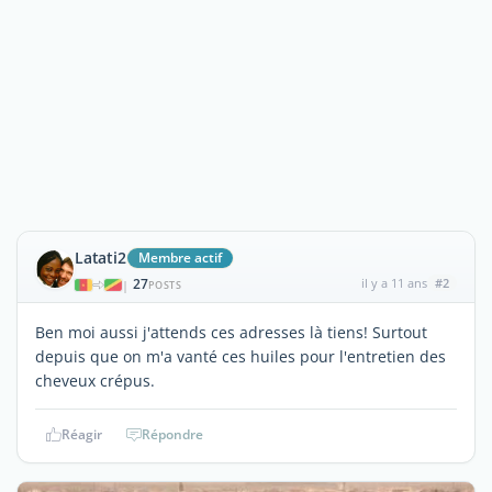
Latati2
Membre actif
27
il y a 11 ans
#2
|
POSTS
Ben moi aussi j'attends ces adresses là tiens! Surtout
depuis que on m'a vanté ces huiles pour l'entretien des
cheveux crépus.
Réagir
Répondre