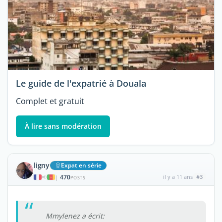
Le guide de l'expatrié à Douala
Complet et gratuit
À lire sans modération
ligny
Expat en série
470
il y a 11 ans
#3
|
POSTS
Mmylenez a écrit: