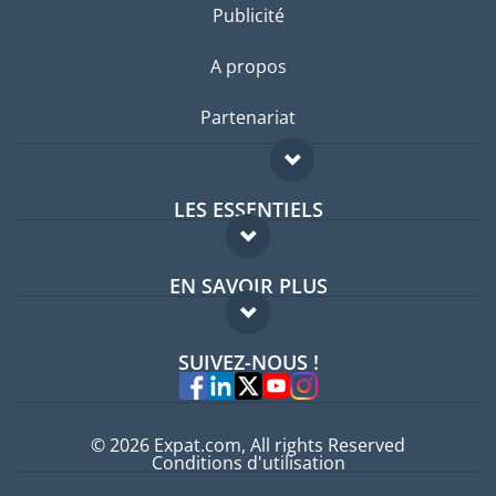
Publicité
A propos
Partenariat
LES ESSENTIELS
Forum expatriés
EN SAVOIR PLUS
Guides pays
FAQ
Offres d'emploi
SUIVEZ-NOUS !
Experts
© 2026 Expat.com, All rights Reserved
Conditions d'utilisation