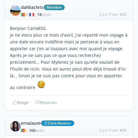
dahliachris
Membre
18
il y a 11 ans
#12
|
POSTS
Bonjour Carlak50,
je ne viens plus ce mois d'avril, j'ai reporté mon voyage à
une date encore indéfinie mais je penserai à vous en
apporter car j'en ai toujours avec moi quand je voyage.
Après je ne sais pas ce que vous recherchez
précisément... Pour Mylenez je sais qu'elle voulait de
l'huile de ricin. Vous en aurez peut-être déjà trouvé d'ici
là... Sinon je ne suis pas contre pour vous en apporter,
au contraire
Réagir
Répondre
ernalaure
Contributeur
166
il y a 11 ans
#13
|
POSTS