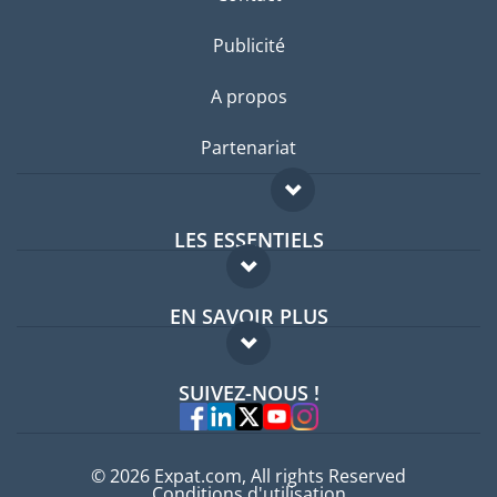
Publicité
A propos
Partenariat
LES ESSENTIELS
Forum expatriés
EN SAVOIR PLUS
Guides pays
FAQ
Offres d'emploi
SUIVEZ-NOUS !
Experts
© 2026 Expat.com, All rights Reserved
Conditions d'utilisation