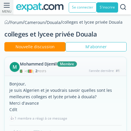
Se connecter
S'inscrire
MENU
/
/
/
/
colleges et lycee privée Douala
Forum
Cameroun
Douala
colleges et lycee privée Douala
Nouvelle discussion
M'abonner
Mohammed Djemil
Membre
M
2
l'année dernière
#1
|
POSTS
Bonjour,
je suis Algerien et je voudrais savoir quelles sont les
meilleures colleges et lycée privée à douala?
Merci d'avance
Cdlt
👍
1 membre a réagi à ce message