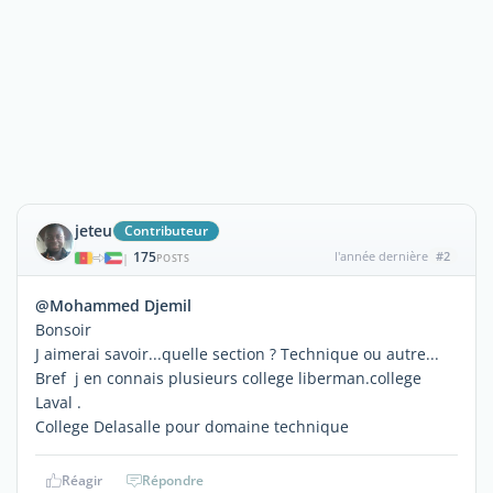
jeteu
Contributeur
175
l'année dernière
#2
|
POSTS
@Mohammed Djemil
Bonsoir
J aimerai savoir...quelle section ? Technique ou autre...
Bref j en connais plusieurs college liberman.college
Laval .
College Delasalle pour domaine technique
Réagir
Répondre