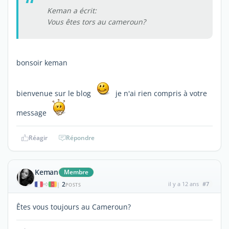
Keman a écrit:
Vous êtes tors au cameroun?
bonsoir keman
bienvenue sur le blog
je n'ai rien compris à votre
message
Réagir
Répondre
Keman
Membre
2
il y a 12 ans
#7
|
POSTS
Êtes vous toujours au Cameroun?