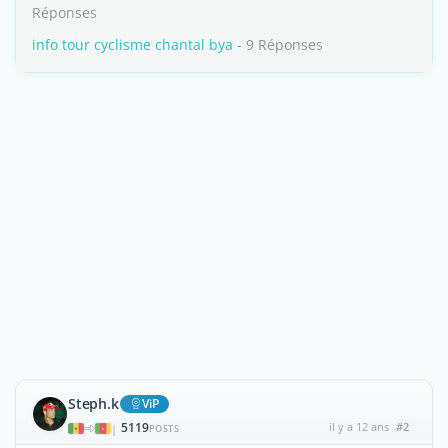
Réponses
info tour cyclisme chantal bya
- 9 Réponses
Steph.k
ViP
5119
il y a 12 ans
#2
|
POSTS