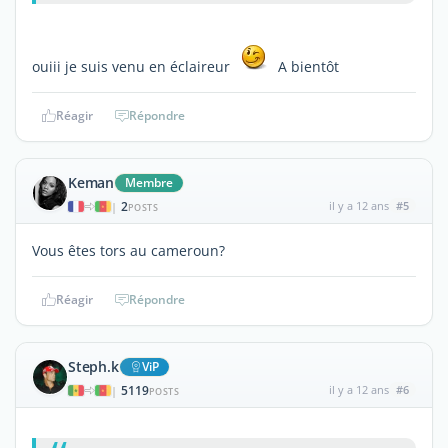
ouiii je suis venu en éclaireur
A bientôt
Réagir
Répondre
Keman
Membre
2
il y a 12 ans
#5
|
POSTS
Vous êtes tors au cameroun?
Réagir
Répondre
Steph.k
ViP
5119
il y a 12 ans
#6
|
POSTS