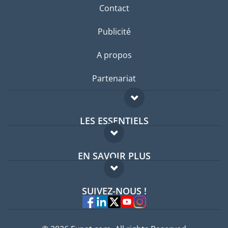
Contact
Publicité
A propos
Partenariat
LES ESSENTIELS
Forum expatriés
EN SAVOIR PLUS
Guides pays
FAQ
Offres d'emploi
SUIVEZ-NOUS !
Experts