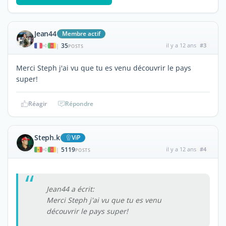
Jean44
Membre actif
35
il y a 12 ans
#3
|
POSTS
Merci Steph j'ai vu que tu es venu découvrir le pays
super!
Réagir
Répondre
Steph.k
ViP
5119
il y a 12 ans
#4
|
POSTS
Jean44 a écrit:
Merci Steph j'ai vu que tu es venu
découvrir le pays super!