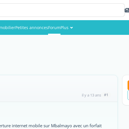
mobilier
Petites annonces
Forum
Plus
Événements
Membres
Photos
#1
il y a 13 ans
erture internet mobile sur Mbalmayo avec un forfait