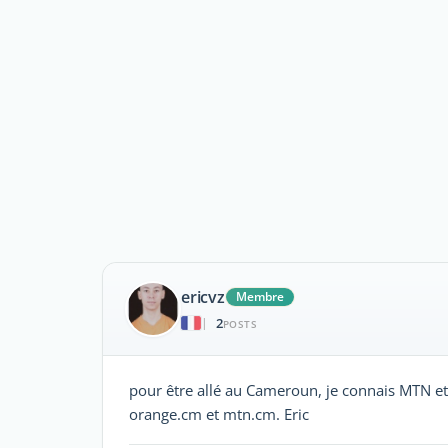
ericvz
Membre
2
|
POSTS
pour être allé au Cameroun, je connais MTN et O
orange.cm et mtn.cm. Eric