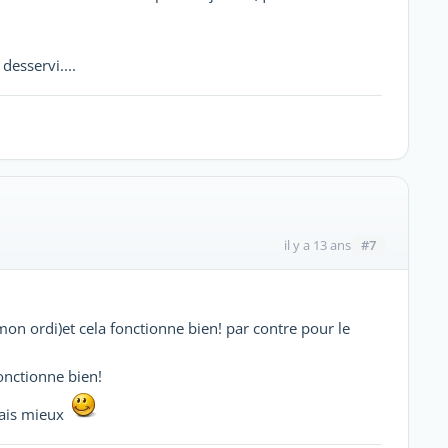
esservi....
#7
il y a 13 ans
r mon ordi)et cela fonctionne bien! par contre pour le
onctionne bien!
rais mieux