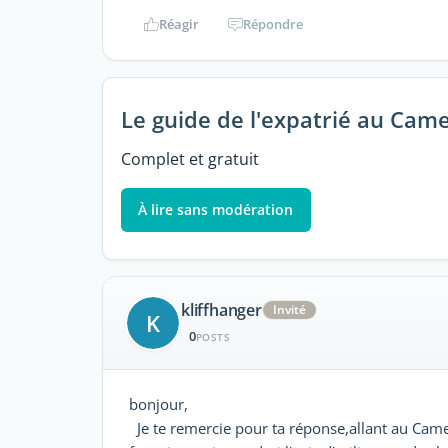
Réagir
Répondre
Le guide de l'expatrié au Cam
Complet et gratuit
À lire sans modération
kliffhanger
Invité
K
0
POSTS
bonjour,
Je te remercie pour ta réponse,allant au Came