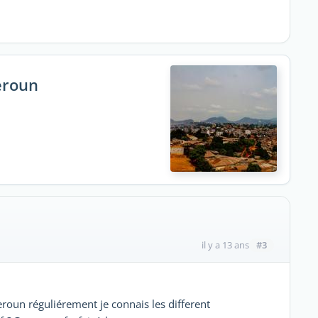
eroun
#3
il y a 13 ans
roun réguliérement je connais les different