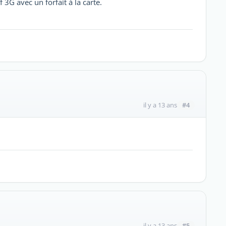
f 3G avec un forfait à la carte.
#4
il y a 13 ans
#5
il y a 13 ans