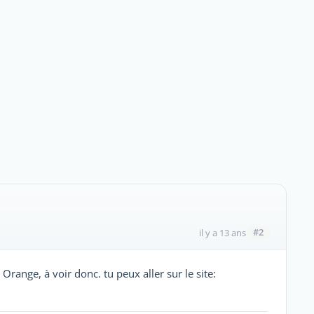
#2
il y a 13 ans
range, à voir donc. tu peux aller sur le site: