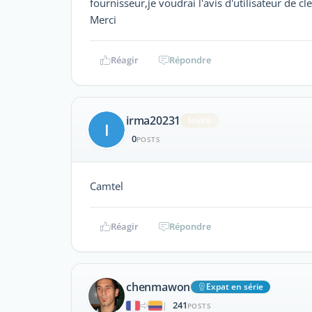
fournisseur,je voudrai l'avis d'utilisateur de cle
Merci
Réagir
Répondre
irma20231
Invité
I
0
POSTS
Camtel
Réagir
Répondre
chenmawon
Expat en série
241
|
POSTS