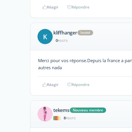
Réagir
Répondre
kliffhanger
Invité
K
0
POSTS
Merci pour vos réponse.Depuis la france a part 
autres nada
Réagir
Répondre
tekems
Nouveau membre
8
|
POSTS