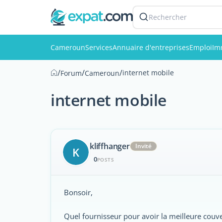
Rechercher
Cameroun
Services
Annuaire d'entreprises
Emploi
Im
/
/
/
internet mobile
Forum
Cameroun
internet mobile
kliffhanger
Invité
K
0
POSTS
Bonsoir,
Quel fournisseur pour avoir la meilleure couv