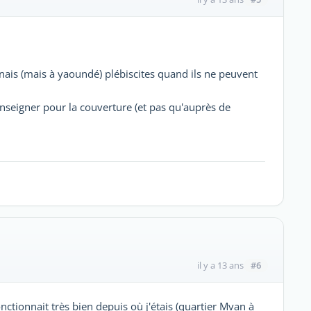
ais (mais à yaoundé) plébiscites quand ils ne peuvent
nseigner pour la couverture (et pas qu'auprès de
#6
il y a 13 ans
onctionnait très bien depuis où j'étais (quartier Mvan à