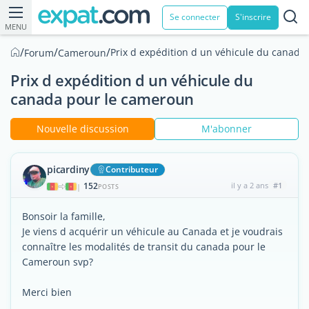
Se connecter
S'inscrire
MENU
/
/
/
Prix d expédition d un véhicule du canada
Forum
Cameroun
Prix d expédition d un véhicule du
canada pour le cameroun
Nouvelle discussion
M'abonner
picardiny
Contributeur
152
il y a 2 ans
#1
|
POSTS
Bonsoir la famille,
Je viens d acquérir un véhicule au Canada et je voudrais
connaître les modalités de transit du canada pour le
Cameroun svp?
Merci bien