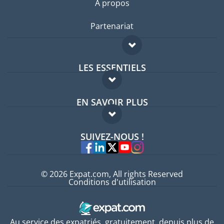
A propos
Partenariat
LES ESSENTIELS
Forum expatriés
EN SAVOIR PLUS
Guides pays
FAQ
Offres d'emploi
SUIVEZ-NOUS !
Experts
© 2026 Expat.com, All rights Reserved
Conditions d'utilisation
Au service des expatriés, gratuitement, depuis plus de