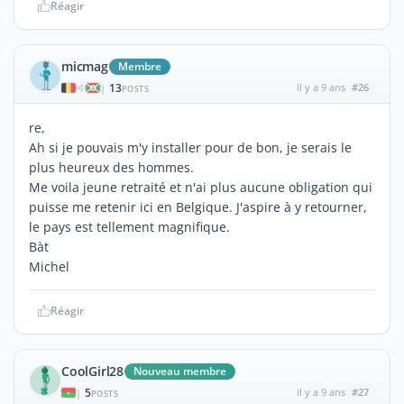
Réagir
micmag
Membre
13
il y a 9 ans
#26
|
POSTS
re,
Ah si je pouvais m'y installer pour de bon, je serais le
plus heureux des hommes.
Me voila jeune retraité et n'ai plus aucune obligation qui
puisse me retenir ici en Belgique. J'aspire à y retourner,
le pays est tellement magnifique.
Bàt
Michel
Réagir
CoolGirl28
Nouveau membre
5
il y a 9 ans
#27
|
POSTS