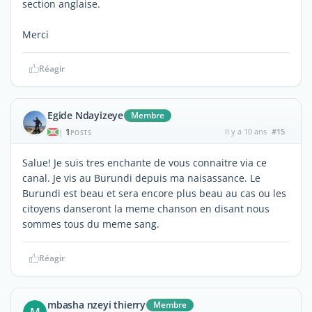
section anglaise.
Merci
Réagir
Egide Ndayizeye
Membre
1
il y a 10 ans
#15
|
POSTS
Salue! Je suis tres enchante de vous connaitre via ce
canal. Je vis au Burundi depuis ma naisassance. Le
Burundi est beau et sera encore plus beau au cas ou les
citoyens danseront la meme chanson en disant nous
sommes tous du meme sang.
Réagir
mbasha nzeyi thierry
Membre
M