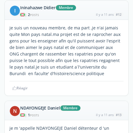
Ininahazwe Didier
Membre
I
2
il y a 11 ans
#12
|
POSTS
je suis un nouveau membre, de ma part ,je n'ai jamais
quite Mon pays natal.ma projet est de se raprocher aux
gens pour les enseigner afin qu'il puissent avoir l'esprit
de bien aimer le pays natal et de communiquer aux
ONG chargent de rassember les rapatries pour qu'on
puisse le tout possible afin que les rapatries regagnent
le pays natal.je suis un etudiant a`l'universite du
Burundi en faculte' d'histoire/science politique
Réagir
NDAYONGEJE Daniel
Membre
N
1
il y a 11 ans
#13
|
POSTS
je m 'appelle NDAYONGEJE Daniel détenteur d 'un