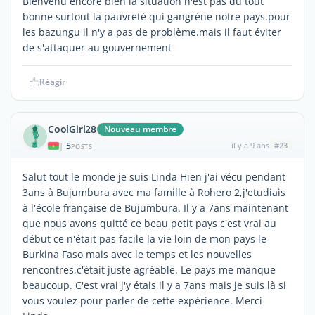
Bienvenu encore bien la situation n'est pas du tout
bonne surtout la pauvreté qui gangrène notre pays.pour
les bazungu il n'y a pas de problème.mais il faut éviter
de s'attaquer au gouvernement
Réagir
CoolGirl28
Nouveau membre
5
il y a 9 ans
#23
|
POSTS
Salut tout le monde je suis Linda Hien j'ai vécu pendant
3ans à Bujumbura avec ma famille à Rohero 2,j'etudiais
à l'école française de Bujumbura. Il y a 7ans maintenant
que nous avons quitté ce beau petit pays c'est vrai au
début ce n'était pas facile la vie loin de mon pays le
Burkina Faso mais avec le temps et les nouvelles
rencontres,c'était juste agréable. Le pays me manque
beaucoup. C'est vrai j'y étais il y a 7ans mais je suis là si
vous voulez pour parler de cette expérience. Merci