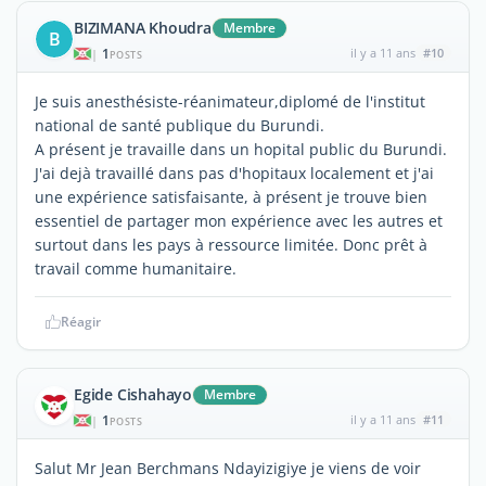
BIZIMANA Khoudra
Membre
B
1
il y a 11 ans
#10
|
POSTS
Je suis anesthésiste-réanimateur,diplomé de l'institut
national de santé publique du Burundi.
A présent je travaille dans un hopital public du Burundi.
J'ai dejà travaillé dans pas d'hopitaux localement et j'ai
une expérience satisfaisante, à présent je trouve bien
essentiel de partager mon expérience avec les autres et
surtout dans les pays à ressource limitée. Donc prêt à
travail comme humanitaire.
Réagir
Egide Cishahayo
Membre
1
il y a 11 ans
#11
|
POSTS
Salut Mr Jean Berchmans Ndayizigiye je viens de voir