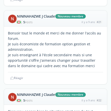
NININAHAZWE J Claude
Nouveau membre
N
5
il y a 9 ans
#21
|
POSTS
Bonsoir tout le monde et merci de me donner l'accès au
forum.
Je suis économiste de formation option gestion et
administration.
je suis enseignant à l'école secondaire mais si une
opportunité s'offre j'aimerais changer pour travailler
dans le domaine qui cadre avec ma formation merci
Réagir
NININAHAZWE J Claude
Nouveau membre
N
5
il y a 9 ans
#22
|
POSTS