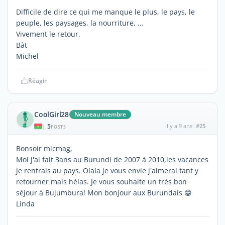
Difficile de dire ce qui me manque le plus, le pays, le
peuple, les paysages, la nourriture, ...
Vivement le retour.
Bàt
Michel
Réagir
CoolGirl28
Nouveau membre
5
il y a 9 ans
#25
|
POSTS
Bonsoir micmag,
Moi j'ai fait 3ans au Burundi de 2007 à 2010,les vacances
je rentrais au pays. Olala je vous envie j'aimerai tant y
retourner mais hélas. Je vous souhaite un très bon
séjour à Bujumbura! Mon bonjour aux Burundais 😁
Linda