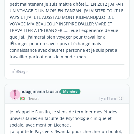
petit maintenant je suis maitre dhôtel... EN 2012 J'AI FAIT
UN VOYAGE D'UN MOIS EN TANZANI J'AI VISITER TOUT LE
PAYS ET J'AI ETE AUSSI AU MONT KILIMANDJALO ..CE
VOYAGE M'A BEAUCOUP INSPPIRE D'ALLER VIVRE ET
TRAVAILLER A L'ETRANGER...... vue l'expérience de vue
que j'ai.. j'aimerai bien voyager pour travailler a
lÉtranger pour en savoir pus et échangé mais
connaissance avec d'autres personne et je suis pret a
travailler partout dans le monde..merc
Réagir
ndagijimana faustin
Membre
1
il y a 11 ans
#5
|
POSTS
Je m'appelle Faustin, je viens de terminer mes études
universitaires en faculté de Psychologie clinique et
sociale, avec mention Licence .
j ai quitte le Pays vers Rwanda pour chercher un boulot,