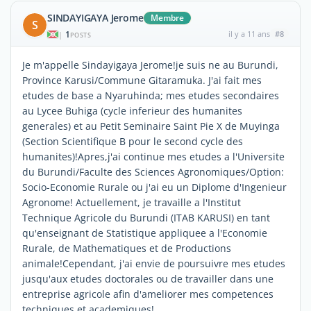
SINDAYIGAYA Jerome
Membre
S
1
il y a 11 ans
#8
|
POSTS
Je m'appelle Sindayigaya Jerome!je suis ne au Burundi,
Province Karusi/Commune Gitaramuka. J'ai fait mes
etudes de base a Nyaruhinda; mes etudes secondaires
au Lycee Buhiga (cycle inferieur des humanites
generales) et au Petit Seminaire Saint Pie X de Muyinga
(Section Scientifique B pour le second cycle des
humanites)!Apres,j'ai continue mes etudes a l'Universite
du Burundi/Faculte des Sciences Agronomiques/Option:
Socio-Economie Rurale ou j'ai eu un Diplome d'Ingenieur
Agronome! Actuellement, je travaille a l'Institut
Technique Agricole du Burundi (ITAB KARUSI) en tant
qu'enseignant de Statistique appliquee a l'Economie
Rurale, de Mathematiques et de Productions
animale!Cependant, j'ai envie de poursuivre mes etudes
jusqu'aux etudes doctorales ou de travailler dans une
entreprise agricole afin d'ameliorer mes competences
techniques et academiques!