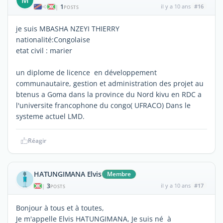
1
il y a 10 ans
#16
|
POSTS
je suis MBASHA NZEYI THIERRY
nationalité:Congolaise
etat civil : marier
un diplome de licence en développement
communautaire, gestion et administration des projet au
btenus a Goma dans la province du Nord kivu en RDC a
l'universite francophone du congo( UFRACO) Dans le
systeme actuel LMD.
Réagir
HATUNGIMANA Elvis
Membre
3
il y a 10 ans
#17
|
POSTS
Bonjour à tous et à toutes,
Je m'appelle Elvis HATUNGIMANA, Je suis né à