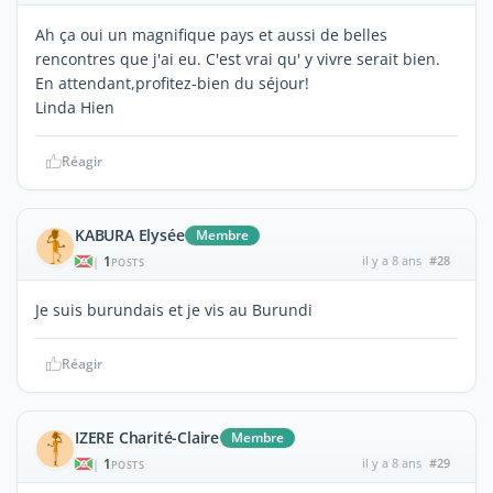
Ah ça oui un magnifique pays et aussi de belles
rencontres que j'ai eu. C'est vrai qu' y vivre serait bien.
En attendant,profitez-bien du séjour!
Linda Hien
Réagir
KABURA Elysée
Membre
1
il y a 8 ans
#28
|
POSTS
Je suis burundais et je vis au Burundi
Réagir
IZERE Charité-Claire
Membre
1
il y a 8 ans
#29
|
POSTS