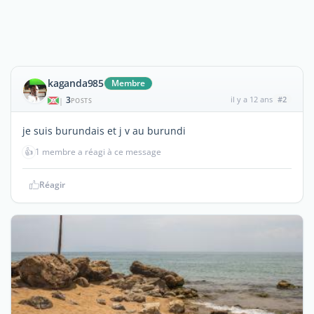
kaganda985
Membre
3
il y a 12 ans
#2
|
POSTS
je suis burundais et j v au burundi
👍
1 membre a réagi à ce message
Réagir