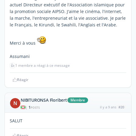
actuel Directeur exécutif de l'Association islamique pour
la promotion sociale AIPSO. J'aime le cinéma, l'internet,
la marche, l'entrepreneuriat et la vie associative. Je parle
le Français, le Kirundi, le Swahili, l'Anglais et l'Arabe.
Merci à vous
Assumani
👍
1 membre a réagi à ce message
Réagir
NIBITURONSA Floribert
Membre
N
1
il y a 9 ans
#20
|
POSTS
SALUT
Réagir