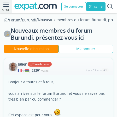
Se connecter
S'inscrire
MENU
/
/
/
Nouveaux membres du forum Burundi, présen
Forum
Burundi
Nouveaux membres du forum
Burundi, présentez-vous ici
Nouvelle discussion
M'abonner
Julien
Fondateur
53201
il y a 12 ans
#1
|
POSTS
Bonjour à toutes et à tous,
vous arrivez sur le forum Burundi et vous ne savez pas
très bien par où commencer ?
Cet espace est pour vous