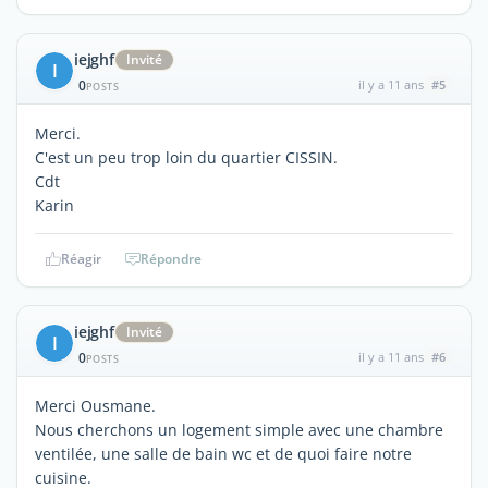
iejghf
Invité
I
0
il y a 11 ans
#5
POSTS
Merci.
C'est un peu trop loin du quartier CISSIN.
Cdt
Karin
Réagir
Répondre
iejghf
Invité
I
0
il y a 11 ans
#6
POSTS
Merci Ousmane.
Nous cherchons un logement simple avec une chambre
ventilée, une salle de bain wc et de quoi faire notre
cuisine.