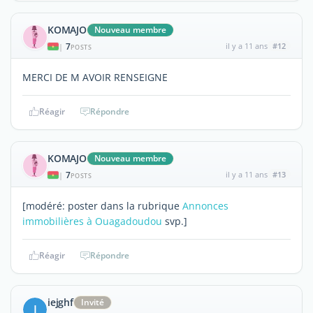
KOMAJO
Nouveau membre
7
il y a 11 ans
#12
|
POSTS
MERCI DE M AVOIR RENSEIGNE
Réagir
Répondre
KOMAJO
Nouveau membre
7
il y a 11 ans
#13
|
POSTS
[modéré: poster dans la rubrique
Annonces
immobilières à Ouagadoudou
svp.]
Réagir
Répondre
iejghf
Invité
I