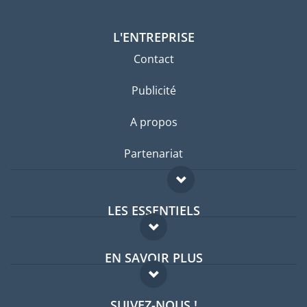
L'ENTREPRISE
Contact
Publicité
A propos
Partenariat
LES ESSENTIELS
Forum expatriés
EN SAVOIR PLUS
Guides pays
FAQ
Offres d'emploi
SUIVEZ-NOUS !