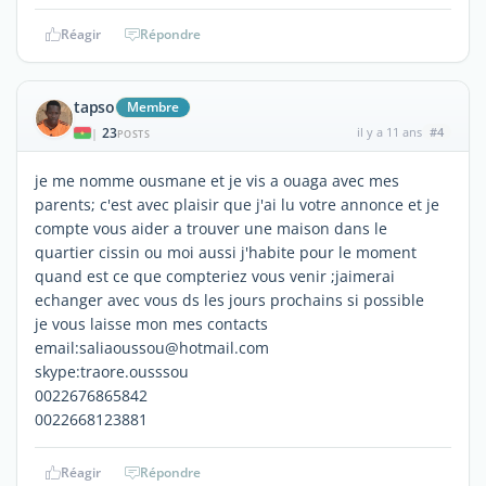
Réagir
Répondre
tapso
Membre
23
il y a 11 ans
#4
|
POSTS
je me nomme ousmane et je vis a ouaga avec mes
parents; c'est avec plaisir que j'ai lu votre annonce et je
compte vous aider a trouver une maison dans le
quartier cissin ou moi aussi j'habite pour le moment
quand est ce que compteriez vous venir ;jaimerai
echanger avec vous ds les jours prochains si possible
je vous laisse mon mes contacts
email:saliaoussou@hotmail.com
skype:traore.ousssou
0022676865842
0022668123881
Réagir
Répondre