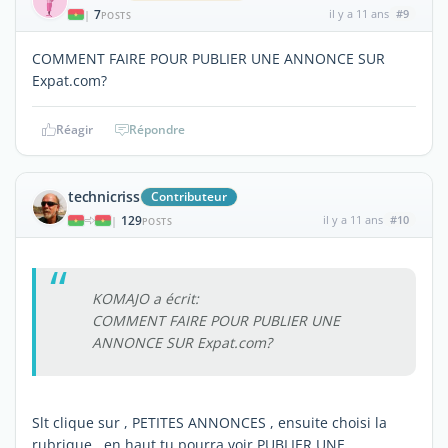
7
il y a 11 ans
#9
|
POSTS
COMMENT FAIRE POUR PUBLIER UNE ANNONCE SUR
Expat.com?
Réagir
Répondre
technicriss
Contributeur
129
il y a 11 ans
#10
|
POSTS
KOMAJO a écrit:
COMMENT FAIRE POUR PUBLIER UNE
ANNONCE SUR Expat.com?
Slt clique sur , PETITES ANNONCES , ensuite choisi la
rubrique , en haut tu pourra voir PUBLIER UNE