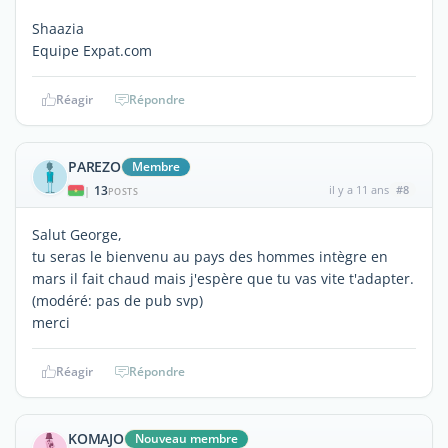
Shaazia
Equipe Expat.com
Réagir
Répondre
PAREZO
Membre
13
il y a 11 ans
#8
|
POSTS
Salut George,
tu seras le bienvenu au pays des hommes intègre en
mars il fait chaud mais j'espère que tu vas vite t'adapter.
(modéré: pas de pub svp)
merci
Réagir
Répondre
KOMAJO
Nouveau membre