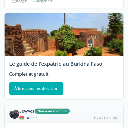
Réagir
Répondre
Le guide de l'expatrié au Burkina Faso
Complet et gratuit
À lire sans modération
Sevyves
Nouveau membre
4
il y a 11 ans
#3
|
POSTS