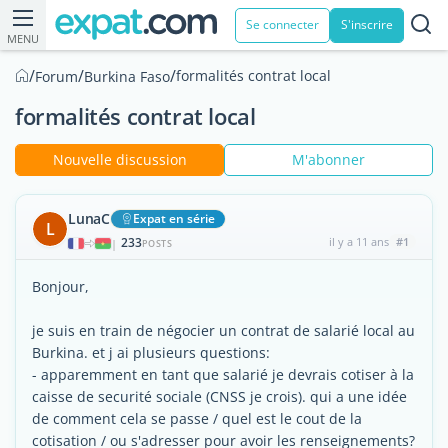
Se connecter
S'inscrire
MENU
/
/
/
formalités contrat local
Forum
Burkina Faso
formalités contrat local
Nouvelle discussion
M'abonner
LunaC
Expat en série
L
233
il y a 11 ans
#1
|
POSTS
Bonjour,
je suis en train de négocier un contrat de salarié local au
Burkina. et j ai plusieurs questions:
- apparemment en tant que salarié je devrais cotiser à la
caisse de securité sociale (CNSS je crois). qui a une idée
de comment cela se passe / quel est le cout de la
cotisation / ou s'adresser pour avoir les renseignements?