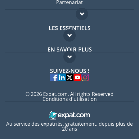
Partenariat
LES ESSENTIELS
Forum expatriés
EN SAVOIR PLUS
Guides pays
FAQ
Offres d'emploi
SUIVEZ-NOUS !
Experts
© 2026 Expat.com, All rights Reserved
Conditions d'utilisation
Au service des expatriés, gratuitement, depuis plus de
20 ans