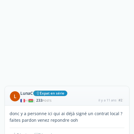
LunaC
Expat en série
L
233
il y a 11 ans
#2
|
POSTS
donc y a personne ici qui ai déjà signé un contrat local ?
faites pardon venez repondre ooh