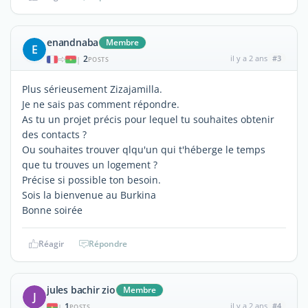
enandnaba
Membre
E
2
il y a 2 ans
#3
|
POSTS
Plus sérieusement Zizajamilla.
Je ne sais pas comment répondre.
As tu un projet précis pour lequel tu souhaites obtenir
des contacts ?
Ou souhaites trouver qlqu'un qui t'héberge le temps
que tu trouves un logement ?
Précise si possible ton besoin.
Sois la bienvenue au Burkina
Bonne soirée
Réagir
Répondre
jules bachir zio
Membre
J
1
il y a 2 ans
#4
|
POSTS