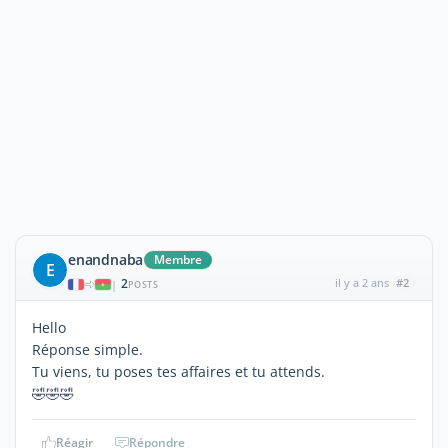
enandnaba
Membre
E
2
il y a 2 ans
#2
|
POSTS
Hello
Réponse simple.
Tu viens, tu poses tes affaires et tu attends.
🤣🤣🤣
Réagir
Répondre