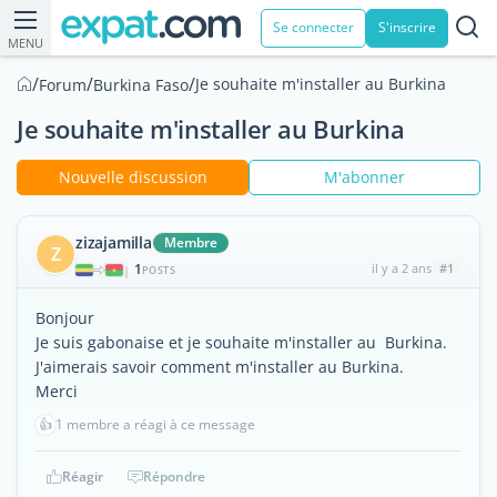
Se connecter
S'inscrire
MENU
/
/
/
Je souhaite m'installer au Burkina
Forum
Burkina Faso
Je souhaite m'installer au Burkina
Nouvelle discussion
M'abonner
zizajamilla
Membre
Z
1
il y a 2 ans
#1
|
POSTS
Bonjour
Je suis gabonaise et je souhaite m'installer au Burkina.
J'aimerais savoir comment m'installer au Burkina.
Merci
👍
1 membre a réagi à ce message
Réagir
Répondre