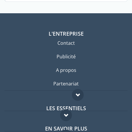
L'ENTREPRISE
Contact
Publicité
A propos
Partenariat
LES ESSENTIELS
Forum expatriés
EN SAVOIR PLUS
Guides pays