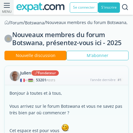
Se connecter
S'inscrire
MENU
/
/
/
Nouveaux membres du forum Botswana, prés
Forum
Botswana
Nouveaux membres du forum
Botswana, présentez-vous ici - 2025
Nouvelle discussion
M'abonner
Julien
Fondateur
53201
l'année dernière
#1
|
POSTS
Bonjour à toutes et à tous,
Vous arrivez sur le forum Botswana et vous ne savez pas
très bien par où commencer ?
Cet espace est pour vous