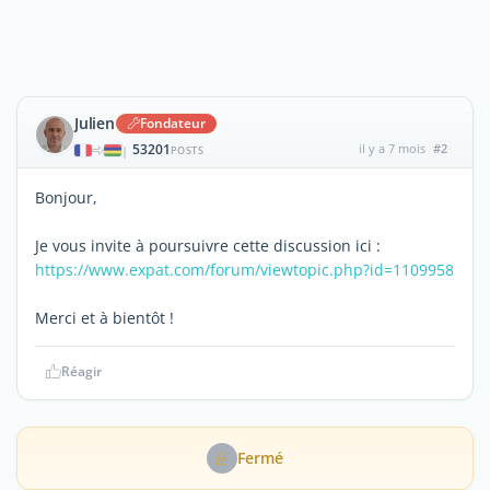
Julien
Fondateur
53201
il y a 7 mois
#2
|
POSTS
Bonjour,
Je vous invite à poursuivre cette discussion ici :
https://www.expat.com/forum/viewtopic.php?id=1109958
Merci et à bientôt !
Réagir
Fermé